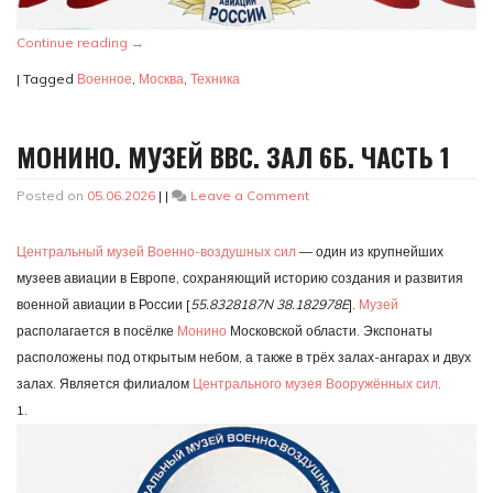
Continue reading
→
|
Tagged
Военное
,
Москва
,
Техника
МОНИНО. МУЗЕЙ ВВС. ЗАЛ 6Б. ЧАСТЬ 1
on
Posted on
05.06.2026
|
|
Leave a Comment
Монино.
Музей
Центральный музей Военно-воздушных сил
— один из крупнейших
ВВС.
Зал
музеев авиации в Европе, сохраняющий историю создания и развития
6б.
военной авиации в России [
55.8328187N 38.182978E
].
Музей
Часть
располагается в посёлке
Монино
Московской области. Экспонаты
1
расположены под открытым небом, а также в трёх залах-ангарах и двух
залах. Является филиалом
Центрального музея Вооружённых сил
.
1.