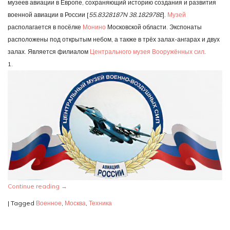
Экспозиция
музеев авиации в Европе, сохраняющий историю создания и развития
«Воздушные
военной авиации в России [
55.8328187N 38.182978E
].
Музей
винты»
располагается в посёлке
Монино
Московской области. Экспонаты
расположены под открытым небом, а также в трёх залах-ангарах и двух
залах. Является филиалом
Центрального музея Вооружённых сил
.
1.
Continue reading
→
|
Tagged
Военное
,
Москва
,
Техника