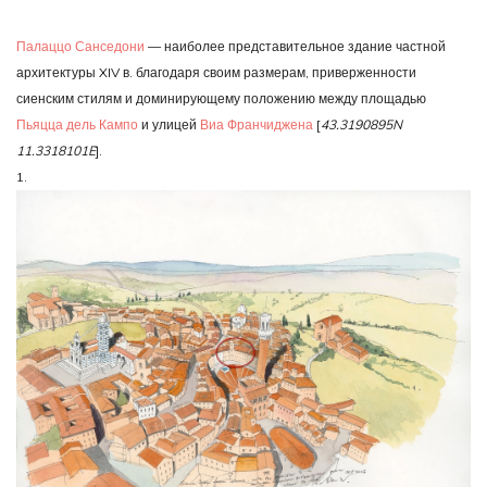
Сиена.
Палаццо
Палаццо Санседони
— наиболее представительное здание частной
Санседони.
Часть
архитектуры XIV в. благодаря своим размерам, приверженности
2
сиенским стилям и доминирующему положению между площадью
Пьяцца дель Кампо
и улицей
Виа Франчиджена
[
43.3190895N
11.3318101E
].
1.