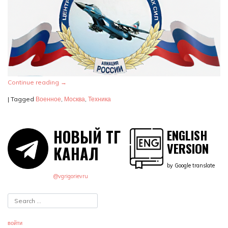
Continue reading
→
|
Tagged
Военное
,
Москва
,
Техника
НОВЫЙ ТГ
ENGLISH
VERSION
КАНАЛ
by Google translate
@vgrigorievru
войти