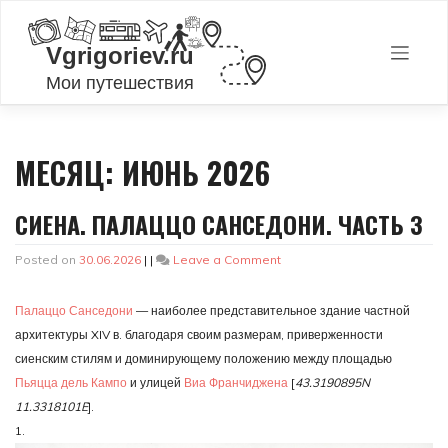
Skip
to
content
МЕСЯЦ:
ИЮНЬ 2026
СИЕНА. ПАЛАЦЦО САНСЕДОНИ. ЧАСТЬ 3
on
Posted on
30.06.2026
|
|
Leave a Comment
Сиена.
Палаццо
Палаццо Санседони
— наиболее представительное здание частной
Санседони.
Часть
архитектуры XIV в. благодаря своим размерам, приверженности
3
сиенским стилям и доминирующему положению между площадью
Пьяцца дель Кампо
и улицей
Виа Франчиджена
[
43.3190895N
11.3318101E
].
1.