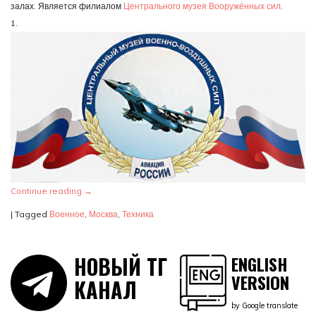
залах. Является филиалом
Центрального музея Вооружённых сил
.
1.
Continue reading
→
|
Tagged
Военное
,
Москва
,
Техника
НОВЫЙ ТГ
ENGLISH
VERSION
КАНАЛ
by Google translate