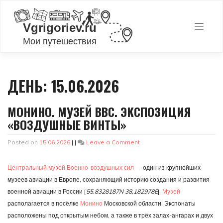
Skip
to
content
ДЕНЬ:
15.06.2026
МОНИНО. МУЗЕЙ ВВС. ЭКСПОЗИЦИЯ
«ВОЗДУШНЫЕ ВИНТЫ»
on
Posted on
15.06.2026
|
|
Leave a Comment
Монино.
Музей
Центральный музей Военно-воздушных сил
— один из крупнейших
ВВС.
Экспозиция
музеев авиации в Европе, сохраняющий историю создания и развития
«Воздушные
военной авиации в России [
55.8328187N 38.182978E
].
Музей
винты»
располагается в посёлке
Монино
Московской области. Экспонаты
расположены под открытым небом, а также в трёх залах-ангарах и двух