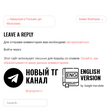
НАВИГАЦИЯ
Аквариум в Пальма-де-
Замки Майорки
ПО
Мальорка
ЗАПИСЯМ
LEAVE A REPLY
Для отправки комментария вам необходимо
авторизоваться
.
Войти через:
Этот сайт использует Akismet для борьбы со спамом.
Узнайте, как
обрабатываются ваши данные комментариев
.
НОВЫЙ ТГ
ENGLISH
VERSION
КАНАЛ
by Google translate
@vgrigorievru