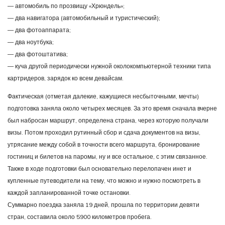
— автомобиль по прозвищу «Хрюндель»;
— два навигатора (автомобильный и туристический);
— два фотоаппарата;
— два ноутбука;
— два фотоштатива;
— куча другой периодически нужной околокомпьютерной техники типа
картридеров, зарядок ко всем девайсам.
Фактическая (отметая далекие, кажущиеся несбыточными, мечты)
подготовка заняла около четырех месяцев. За это время сначала вчерне
был набросан маршрут, определена страна, через которую получали
визы. Потом проходил рутинный сбор и сдача документов на визы,
утрясание между собой в точности всего маршрута, бронирование
гостиниц и билетов на паромы, ну и все остальное, с этим связанное.
Также в ходе подготовки был основательно перелопачен инет и
купленные путеводители на тему, что можно и нужно посмотреть в
каждой запланированной точке остановки.
Суммарно поездка заняла 19 дней, прошла по территории девяти
стран, составила около 5900 километров пробега.