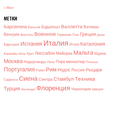
« Июл
МЕТКИ
Валлетта
Барселона
Будапешт
Ватикан
Бельгия
Военное
Греция
Венгрия
Германия
Гозо
Вертепы
Дания
Италия
Испания
Каталония
Итого
Евротрип
Мальта
Лиссабон
Майорка
Мдина
Кашкайш
Крит
Кипр
Москва
Парк миниатюр
Нидерланды
Ночь
Польша
Португалия
Рим
Родос
Рыцари
Россия
Рабат
Сиена
Техника
Стамбул
Синтра
Сарагоса
Флоренция
Турция
Черногория
Швеция
Финляндия