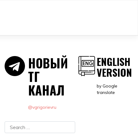
НОВЫЙ
ENGLISH
VERSION
ТГ
КАНАЛ
by Google
translate
@vgrigorievru