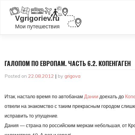
Skip
to
content
ГАЛОПОМ ПО ЕВРОПАМ. ЧАСТЬ 6.2. КОПЕНГАГЕН
Posted on
22.08.2012
|
by
grigova
Итак, настало время по автобанам
Дании
доехать до
Коп
отвели на знакомство с таким прекрасным городом слишк
исправить то упущение.
Дания — страна по российским меркам небольшая, от Кро
километров 40. А вот и город!