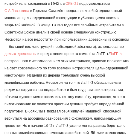
истребитель, созданный в 1942 г. в
ОКБ-21
под руководством
С.А.Лавочкина
в Горьком. Самолёт представлял собой одноместный
моноплан цельнодеревянной конструкции с убирающимся шасси и
закрытой кабиной. В конце 1930-х годов все серийные истребители в
Советском Союзе имели в своей основе смешанную конструкцию.
Несмотря на все недостатки при использовании древесины (в основном
— больший вес конструкций необходимой жёсткости), использование
дельта-древесины
и продвижение проекта самолёта ЛаГГ-1/
ЛаГГ-3
,
построенного с использованием этих материалов, привело к появлению
на свет современного по тому времени истребителя цельнодеревянной
конструкции. Изделия из дерева требовали очень высокой
квалификации рабочих. Несмотря на то, что ЛаГГ-3 обладал целым
рядом конструктивных недоработок и был трудным в пилотировании,
лётчики с уважением относились к этому самолёту, признавая, что его
пилотирование не является простым делом и требует определённой
подготовки. В боях ЛаГГ показал себя живучей машиной, способной
вернуться на аэродром базирования с фюзеляжем, напоминающим
«решето». Но в начале 1942 г. ЛаГГ-3 уже не мог на равных бороться с
новыми модификациями немецких истребителей. Лётчики жаловались