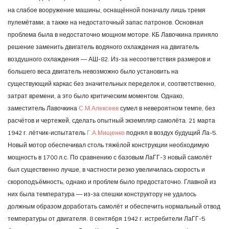
на слабое вооружение машины, оснащённой поначалу лишь тремя
пулемётами, а также на недостаточный запас патронов. Основная
проблема была в недостаточно мощном моторе. КБ Лавочкина приняло
решение заменить двигатель водяного охлаждения на двигатель
воздушного охлаждения — АШ-82. Из-за несоответствия размеров и
большего веса двигатель невозможно было установить на
существующий каркас без значительных переделок и, соответственно,
затрат времени, а это было критическим моментом. Однако,
заместитель Лавочкина
С.М.Алексеев
сумел в невероятном темпе, без
расчётов и чертежей, сделать опытный экземпляр самолёта. 21 марта
1942 г. лётчик-испытатель
Г.А.Мищенко
поднял в воздух будущий Ла-5.
Новый мотор обеспечивал столь тяжёлой конструкции необходимую
мощность в 1700 л.с. По сравнению с базовым ЛаГГ-3 новый самолёт
был существенно лучше, в частности резко увеличилась скорость и
скороподъёмность, однако и проблем было предостаточно. Главной из
них была температура — из-за спешки конструктору не удалось
должным образом доработать самолёт и обеспечить нормальный отвод
температуры от двигателя. 8 сентября 1942 г. истребители ЛаГГ-5