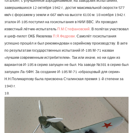
«эталон», с улучшенной аэродинамикой, на заводских испытаниях,
завершившихся 12 октября 1942 г., достиг максимальной скорости 577
км/ч с форсажем у земли и 667 км/ч на высоте 6100 м. 18 ноября 1942 г.
эталон И-185 поступил на госиспытания в НИИ ВВС. Их проводил
известный лётчик-испытатель
П.М.Стефановский
. В полётах участвовал
и шеф-пилот ОКБ Яковлева
П.Я.Федрови
. Самолёт госиспытания
успешно прошёл и был рекомендован к серийному производству. В акте
по результатам государственных испытаний И-185 М-71 назван
«лучшим современным истребителем». Так или иначе, но ни один из
вариантов И-185 в серию запущен не был. На заводе №381 в серию был
запущен Ла-5ФН. За создание И-185 М-71 «образцовый для серии»
Н.Н.Поликарпову была присвоена Сталинская премия 1-й степени за
1943 г.
18.