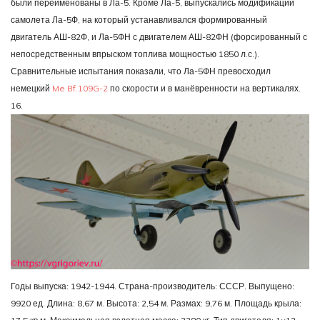
были переименованы в Ла-5. Кроме Ла-5, выпускались модификации
самолета Ла-5Ф, на который устанавливался формированный
двигатель АШ-82Ф, и Ла-5ФН с двигателем АШ-82ФН (форсированный с
непосредственным впрыском топлива мощностью 1850 л.с.).
Сравнительные испытания показали, что Ла-5ФН превосходил
немецкий
Me Bf.109G-2
по скорости и в манёвренности на вертикалях.
16.
Годы выпуска: 1942-1944. Страна-производитель: СССР. Выпущено:
9920 ед. Длина: 8,67 м. Высота: 2,54 м. Размах: 9,76 м. Площадь крыла: