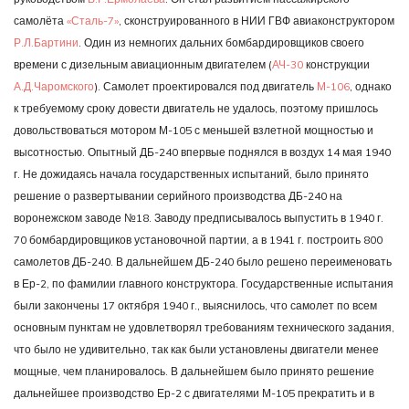
самолёта
«Сталь-7»
, сконструированного в НИИ ГВФ авиаконструктором
Р.Л.Бартини
. Один из немногих дальних бомбардировщиков своего
времени с дизельным авиационным двигателем (
АЧ-30
конструкции
А.Д.Чаромского
). Самолет проектировался под двигатель
М-106
, однако
к требуемому сроку довести двигатель не удалось, поэтому пришлось
довольствоваться мотором М-105 с меньшей взлетной мощностью и
высотностью. Опытный ДБ-240 впервые поднялся в воздух 14 мая 1940
г. Не дожидаясь начала государственных испытаний, было принято
решение о развертывании серийного производства ДБ-240 на
воронежском заводе №18. Заводу предписывалось выпустить в 1940 г.
70 бомбардировщиков установочной партии, а в 1941 г. построить 800
самолетов ДБ-240. В дальнейшем ДБ-240 было решено переименовать
в Ер-2, по фамилии главного конструктора. Государственные испытания
были закончены 17 октября 1940 г., выяснилось, что самолет по всем
основным пунктам не удовлетворял требованиям технического задания,
что было не удивительно, так как были установлены двигатели менее
мощные, чем планировалось. В дальнейшем было принято решение
дальнейшее производство Ер-2 с двигателями М-105 прекратить и в