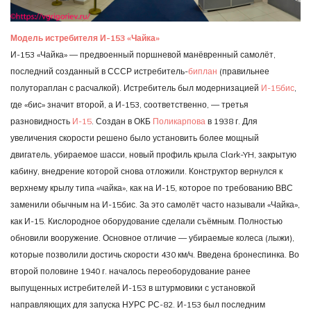
Модель истребителя И-153 «Чайка»
И-153 «Чайка» — предвоенный поршневой манёвренный самолёт,
последний созданный в СССР истребитель-
биплан
(правильнее
полутораплан с расчалкой). Истребитель был модернизацией
И-15бис
,
где «бис» значит второй, а И-153, соответственно, — третья
разновидность
И-15
. Создан в ОКБ
Поликарпова
в 1938 г. Для
увеличения скорости решено было установить более мощный
двигатель, убираемое шасси, новый профиль крыла Clark-YH, закрытую
кабину, внедрение которой снова отложили. Конструктор вернулся к
верхнему крылу типа «чайка», как на И-15, которое по требованию ВВС
заменили обычным на И-15бис. За это самолёт часто называли «Чайка»,
как И-15. Кислородное оборудование сделали съёмным. Полностью
обновили вооружение. Основное отличие — убираемые колеса (лыжи),
которые позволили достичь скорости 430 км/ч. Введена бронеспинка. Во
второй половине 1940 г. началось переоборудование ранее
выпущенных истребителей И-153 в штурмовики с установкой
направляющих для запуска НУРС РС-82. И-153 был последним