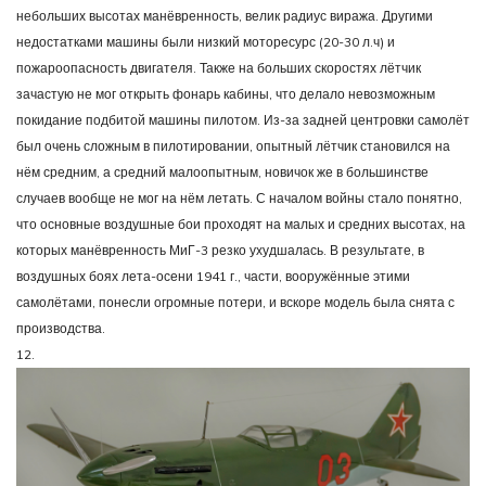
небольших высотах манёвренность, велик радиус виража. Другими
недостатками машины были низкий моторесурс (20-30 л.ч) и
пожароопасность двигателя. Также на больших скоростях лётчик
зачастую не мог открыть фонарь кабины, что делало невозможным
покидание подбитой машины пилотом. Из-за задней центровки самолёт
был очень сложным в пилотировании, опытный лётчик становился на
нём средним, а средний малоопытным, новичок же в большинстве
случаев вообще не мог на нём летать. С началом войны стало понятно,
что основные воздушные бои проходят на малых и средних высотах, на
которых манёвренность МиГ-3 резко ухудшалась. В результате, в
воздушных боях лета-осени 1941 г., части, вооружённые этими
самолётами, понесли огромные потери, и вскоре модель была снята с
производства.
12.