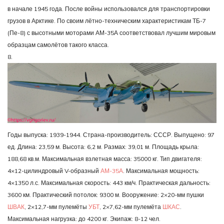
в начале 1945 года. После войны использовался для транспортировки
грузов в Арктике. По своим лётно-техническим характеристикам ТБ-7
(Пе-8) с высотными моторами АМ-35А соответствовал лучшим мировым
образцам самолётов такого класса.
8.
Годы выпуска: 1939-1944. Страна-производитель: СССР. Выпущено: 97
ед. Длина: 23,59 м. Высота: 6,2 м. Размах: 39,01 м. Площадь крыла:
188,68 кв.м. Максимальная взлетная масса: 35000 кг. Тип двигателя:
4×12-цилиндровый V-образный
АМ-35А
. Максимальная мощность:
4×1350 л.с. Максимальная скорость: 443 км/ч. Практическая дальность:
3600 км. Практический потолок: 9300 м. Вооружение: 2×20-мм пушки
ШВАК
, 2×12,7-мм пулемёты
УБТ
, 2×7,62-мм пулемёта
ШКАС
.
Максимальная нагрузка: до 4200 кг. Экипаж: 8-12 чел.