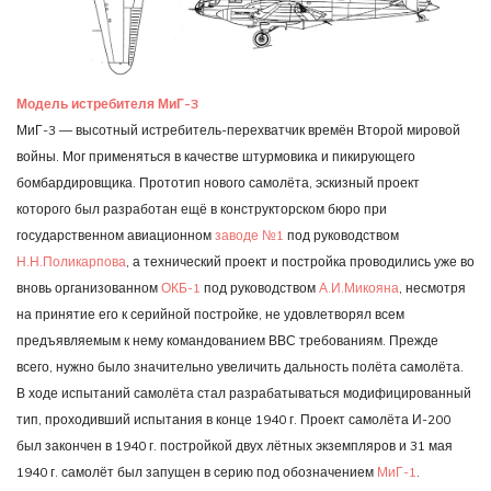
Модель истребителя МиГ-3
МиГ-3 — высотный истребитель-перехватчик времён Второй мировой
войны. Мог применяться в качестве штурмовика и пикирующего
бомбардировщика. Прототип нового самолёта, эскизный проект
которого был разработан ещё в конструкторском бюро при
государственном авиационном
заводе №1
под руководством
Н.Н.Поликарпова
, а технический проект и постройка проводились уже во
вновь организованном
ОКБ-1
под руководством
А.И.Микояна
, несмотря
на принятие его к серийной постройке, не удовлетворял всем
предъявляемым к нему командованием ВВС требованиям. Прежде
всего, нужно было значительно увеличить дальность полёта самолёта.
В ходе испытаний самолёта стал разрабатываться модифицированный
тип, проходивший испытания в конце 1940 г. Проект самолёта И-200
был закончен в 1940 г. постройкой двух лётных экземпляров и 31 мая
1940 г. самолёт был запущен в серию под обозначением
МиГ-1
.