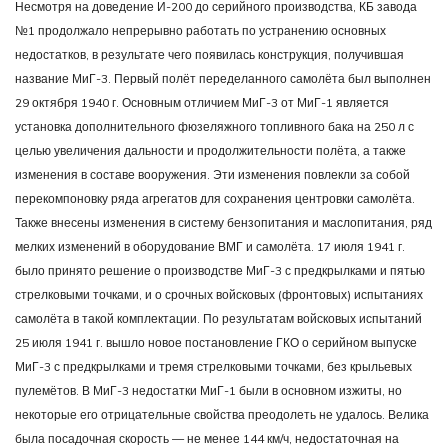
Несмотря на доведение И-200 до серийного производства, КБ завода
№1 продолжало непрерывно работать по устранению основных
недостатков, в результате чего появилась конструкция, получившая
название МиГ-3. Первый полёт переделанного самолёта был выполнен
29 октября 1940 г. Основным отличием МиГ-3 от МиГ-1 является
установка дополнительного фюзеляжного топливного бака на 250 л с
целью увеличения дальности и продолжительности полёта, а также
изменения в составе вооружения. Эти изменения повлекли за собой
перекомпоновку ряда агрегатов для сохранения центровки самолёта.
Также внесены изменения в систему бензопитания и маслопитания, ряд
мелких изменений в оборудование ВМГ и самолёта. 17 июля 1941 г.
было принято решение о производстве МиГ-3 с предкрылками и пятью
стрелковыми точками, и о срочных войсковых (фронтовых) испытаниях
самолёта в такой комплектации. По результатам войсковых испытаний
25 июля 1941 г. вышло новое постановление ГКО о серийном выпуске
МиГ-3 с предкрылками и тремя стрелковыми точками, без крыльевых
пулемётов. В МиГ-3 недостатки МиГ-1 были в основном изжиты, но
некоторые его отрицательные свойства преодолеть не удалось. Велика
была посадочная скорость — не менее 144 км/ч, недостаточная на