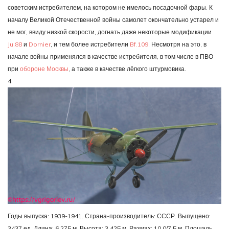
советским истребителем, на котором не имелось посадочной фары. К
началу Великой Отечественной войны самолет окончательно устарел и
не мог, ввиду низкой скорости, догнать даже некоторые модификации
Ju.88
и
Dornier
, и тем более истребители
Bf.109
. Несмотря на это, в
начале войны применялся в качестве истребителя, в том числе в ПВО
при
обороне Москвы
, а также в качестве лёгкого штурмовика.
4.
Годы выпуска: 1939-1941. Страна-производитель: СССР. Выпущено:
3437 ед. Длина: 6,275 м. Высота: 3,425 м. Размах: 10,0/7,5 м. Площадь