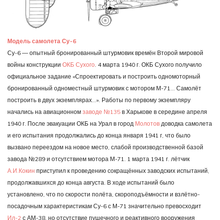
Модель самолета Су-6
Су-6 — опытный бронированный штурмовик времён Второй мировой
войны конструкции
ОКБ Сухого
. 4 марта 1940 г. ОКБ Сухого получило
официальное задание «Спроектировать и построить одномоторный
бронированный одноместный штурмовик с мотором М-71… Самолёт
построить в двух экземплярах…». Работы по первому экземпляру
начались на авиационном
заводе №135
в Харькове в середине апреля
1940 г. После эвакуации ОКБ на Урал в город
Молотов
доводка самолета
и его испытания продолжались до конца января 1941 г, что было
вызвано переездом на новое место, слабой производственной базой
завода №289 и отсутствием мотора М-71. 1 марта 1941 г. лётчик
А.И.Кокин
приступил к проведению сокращённых заводских испытаний,
продолжавшихся до конца августа. В ходе испытаний было
установлено, что по скорости полёта, скороподъёмности и взлётно-
посадочным характеристикам Су-6 с М-71 значительно превосходит
Ил-2
с АМ-38, но отсутствие пушечного и реактивного вооружения