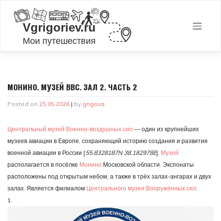
Skip
to
content
МОНИНО. МУЗЕЙ ВВС. ЗАЛ 2. ЧАСТЬ 2
Posted on
25.05.2026
|
by
grigova
Центральный музей Военно-воздушных сил
— один из крупнейших
музеев авиации в Европе, сохраняющий историю создания и развития
военной авиации в России [
55.8328187N 38.182978E
].
Музей
располагается в посёлке
Монино
Московской области. Экспонаты
расположены под открытым небом, а также в трёх залах-ангарах и двух
залах. Является филиалом
Центрального музея Вооружённых сил
.
1.