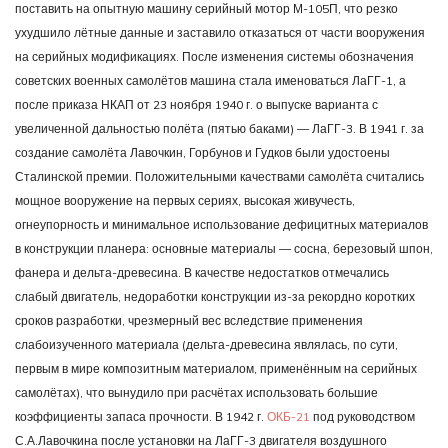
поставить на опытную машину серийный мотор М-105П, что резко
ухудшило лётные данные и заставило отказаться от части вооружения
на серийных модификациях. После изменения системы обозначения
советских военных самолётов машина стала именоваться ЛаГГ-1, а
после приказа НКАП от 23 ноября 1940 г. о выпуске варианта с
увеличенной дальностью полёта (пятью баками) — ЛаГГ-3. В 1941 г. за
создание самолёта Лавочкин, Горбунов и Гудков были удостоены
Сталинской премии. Положительными качествами самолёта считались
мощное вооружение на первых сериях, высокая живучесть,
огнеупорность и минимальное использование дефицитных материалов
в конструкции планера: основные материалы — сосна, березовый шпон,
фанера и дельта-древесина. В качестве недостатков отмечались
слабый двигатель, недоработки конструкции из-за рекордно коротких
сроков разработки, чрезмерный вес вследствие применения
слабоизученного материала (дельта-древесина являлась, по сути,
первым в мире композитным материалом, применённым на серийных
самолётах), что вынудило при расчётах использовать большие
коэффициенты запаса прочности. В 1942 г.
ОКБ-21
под руководством
С.А.Лавочкина после установки на ЛаГГ-3 двигателя воздушного