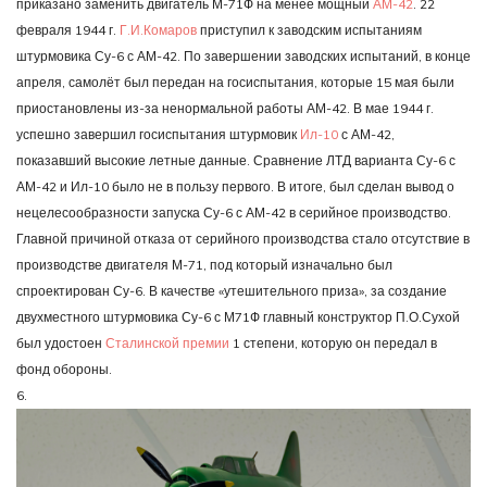
приказано заменить двигатель М-71Ф на менее мощный
АМ-42
. 22
февраля 1944 г.
Г.И.Комаров
приступил к заводским испытаниям
штурмовика Су-6 с АМ-42. По завершении заводских испытаний, в конце
апреля, самолёт был передан на госиспытания, которые 15 мая были
приостановлены из-за ненормальной работы АМ-42. В мае 1944 г.
успешно завершил госиспытания штурмовик
Ил-10
с АМ-42,
показавший высокие летные данные. Сравнение ЛТД варианта Су-6 с
АМ-42 и Ил-10 было не в пользу первого. В итоге, был сделан вывод о
нецелесообразности запуска Су-6 с АМ-42 в серийное производство.
Главной причиной отказа от серийного производства стало отсутствие в
производстве двигателя М-71, под который изначально был
спроектирован Су-6. В качестве «утешительного приза», за создание
двухместного штурмовика Су-6 с М71Ф главный конструктор П.О.Сухой
был удостоен
Сталинской премии
1 степени, которую он передал в
фонд обороны.
6.