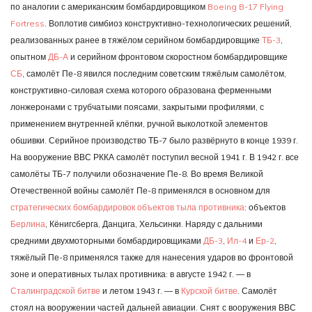
по аналогии с американским бомбардировщиком
Boeing B-17 Flying
Fortress
. Воплотив симбиоз конструктивно-технологических решений,
реализованных ранее в тяжёлом серийном бомбардировщике
ТБ-3
,
опытном
ДБ-А
и серийном фронтовом скоростном бомбардировщике
СБ
, самолёт Пе-8 явился последним советским тяжёлым самолётом,
конструктивно-силовая схема которого образована ферменными
лонжеронами с трубчатыми поясами, закрытыми профилями, с
применением внутренней клёпки, ручной выколоткой элементов
обшивки. Серийное производство ТБ-7 было развёрнуто в конце 1939 г.
На вооружение ВВС РККА самолёт поступил весной 1941 г. В 1942 г. все
самолёты ТБ-7 получили обозначение Пе-8. Во время Великой
Отечественной войны самолёт Пе-8 применялся в основном для
стратегических бомбардировок объектов тыла противника
: объектов
Берлина
, Кёнигсберга, Данцига, Хельсинки. Наряду с дальними
средними двухмоторными бомбардировщиками
ДБ-3
,
Ил-4
и
Ер-2
,
тяжёлый Пе-8 применялся также для нанесения ударов во фронтовой
зоне и оперативных тылах противника: в августе 1942 г. — в
Сталинградской битве
и летом 1943 г. — в
Курской битве
. Самолёт
стоял на вооружении частей дальней авиации. Снят с вооружения ВВС