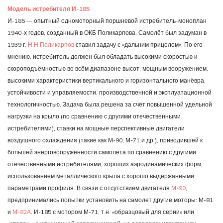
Модель истребителя И-185
И-185 — опытный одномоторный поршневой истребитель-моноплан
1940-х годов, созданный в ОКБ Поликарпова. Самолёт был задуман в
1939 г.
Н.Н.Поликарпов
ставил задачу с «дальним прицелом». По его
мнению, истребитель должен был обладать высокими скоростью и
скороподъёмностью во всём диапазоне высот, мощным вооружением,
высокими характеристики вертикального и горизонтального манёвра,
устойчивости и управляемости, производственной и эксплуатационной
технологичностью. Задача была решена за счёт повышенной удельной
нагрузки на крыло (по сравнению с другими отечественными
истребителями), ставки на мощные перспективные двигатели
воздушного охлаждения (такие как М-90, М-71 и др.), приводившей к
большей энерговооружённости самолёта по сравнению с другими
отечественными истребителями, хороших аэродинамических форм,
использованием металлического крыла с хорошо выдержанными
параметрами профиля. В связи с отсутствием двигателя
М-90
,
предпринимались попытки установить на самолет другие моторы: М-81
и
М-82А
. И-185 с мотором М-71, т.н. «образцовый для серии» или