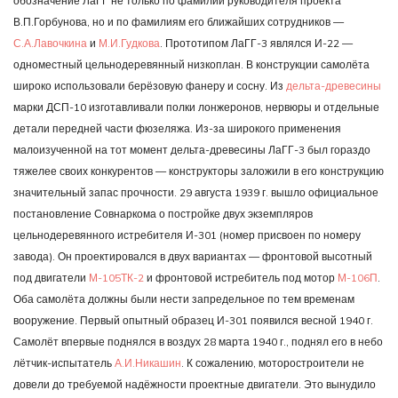
обозначение ЛаГГ не только по фамилии руководителя проекта
В.П.Горбунова, но и по фамилиям его ближайших сотрудников —
С.А.Лавочкина
и
М.И.Гудкова
. Прототипом ЛаГГ-3 являлся И-22 —
одноместный цельнодеревянный низкоплан. В конструкции самолёта
широко использовали берёзовую фанеру и сосну. Из
дельта-древесины
марки ДСП-10 изготавливали полки лонжеронов, нервюры и отдельные
детали передней части фюзеляжа. Из-за широкого применения
малоизученной на тот момент дельта-древесины ЛаГГ-3 был гораздо
тяжелее своих конкурентов — конструкторы заложили в его конструкцию
значительный запас прочности. 29 августа 1939 г. вышло официальное
постановление Совнаркома о постройке двух экземпляров
цельнодеревянного истребителя И-301 (номер присвоен по номеру
завода). Он проектировался в двух вариантах — фронтовой высотный
под двигатели
М-105ТК-2
и фронтовой истребитель под мотор
М-106П
.
Оба самолёта должны были нести запредельное по тем временам
вооружение. Первый опытный образец И-301 появился весной 1940 г.
Самолёт впервые поднялся в воздух 28 марта 1940 г., поднял его в небо
лётчик-испытатель
А.И.Никашин
. К сожалению, моторостроители не
довели до требуемой надёжности проектные двигатели. Это вынудило