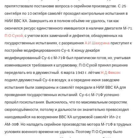
препятствовало постановке вопроса о серийном производстве. С 25
сентября по 10 октября самолёт проходил контрольные испытания в
НИИ ВВС КА. Завершить их в полном объёме не удалось, так как
окончился ресурс единственного имевшегося в наличии двигателя М-71.
П.О.Сухой
, с учетом всех замечаний и дефектов, обнаруженных на
государственных испытаниях, с разрешения
А.И.Шахурина
приступил к
постройке модифицированного Су-6. К концу декабря
модифицированный Су-6 с М-71Ф был практически готов, но, учитывая
изменившиеся требования к штурмовику, П.О.Сухой принял решение
переделать его в двухместный. 6 марта 1943 г. лётчик
Н.Д.Фиксон
поднял двухместный Су-6 в воздух, а к середине июня заводские
испытания были завершены и самолёт передали в НИИ ВВС КА для
проведения государственных испытаний. Су-6 с М-71Ф успешно
прошёл госиспытания. Выяснилось, что по максимальным скоростям,
скороподъёмности, потолку и дальности он значительно превосходил
находившийся на вооружении ВВС КА штурмовой самолёт Ил-2 с
АМ-38Ф. Но наладить серийное производство мотора М-71Ф в трудных
условиях военного времени не удалось. Поэтому П.О.Сухому было