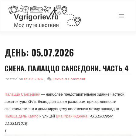
Skip
to
content
ДЕНЬ:
05.07.2026
СИЕНА. ПАЛАЦЦО САНСЕДОНИ. ЧАСТЬ 4
on
Posted on
05.07.2026
|
|
Leave a Comment
Сиена.
Палаццо
Палаццо Санседони
— наиболее представительное здание частной
Санседони.
Часть
архитектуры XIV в. благодаря своим размерам, приверженности
4
сиенским стилям и доминирующему положению между площадью
Пьяцца дель Кампо
и улицей
Виа Франчиджена
[
43.3190895N
11.3318101E
].
1.