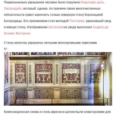
Первоначально украшение часовни было поручено
Ридольфо дель
Гирландайо
, который, однако, по причине своих многочисленных
обязательств сумел закончить только северную стену Коронацией
Богородицы. Его преемником стал молодой
Понтормо
, украсивший свод
и южную стену. Изображение
гротесков
на своде выполнил
Андреа ди
Козимо Фелтрини
.
Стены капеллы украшены лепными монохромными завитками.
5*.
Композиционная схема и стиль фресок в целом были новаторскими для