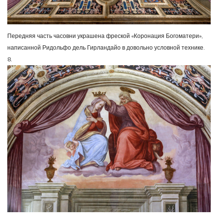
Передняя часть часовни украшена фреской «Коронация Богоматери»,
написанной Ридольфо дель Гирландайо в довольно условной технике.
8.