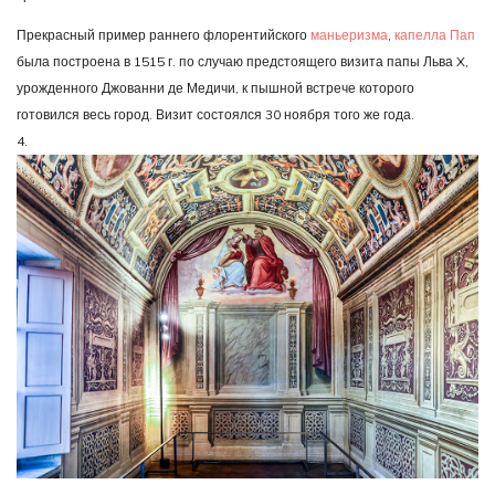
Прекрасный пример раннего флорентийского
маньеризма
,
капелла Пап
была построена в 1515 г. по случаю предстоящего визита папы Льва X,
урожденного Джованни де Медичи, к пышной встрече которого
готовился весь город. Визит состоялся 30 ноября того же года.
4.