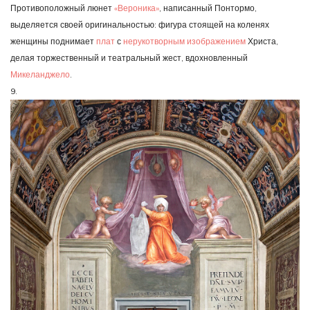
Противоположный люнет
«Вероника»
, написанный Понтормо,
выделяется своей оригинальностью: фигура стоящей на коленях
женщины поднимает
плат
с
нерукотворным изображением
Христа,
делая торжественный и театральный жест, вдохновленный
Микеланджело
.
9.