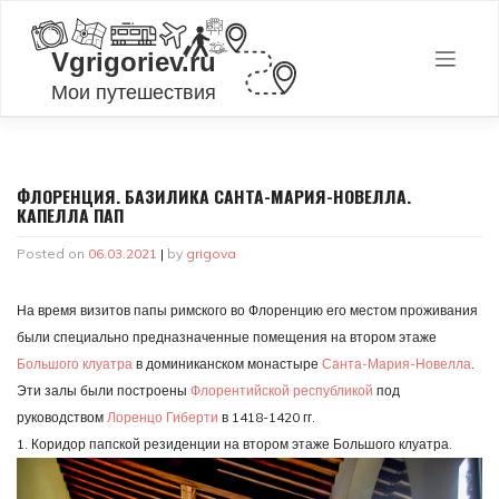
Skip
to
content
ФЛОРЕНЦИЯ. БАЗИЛИКА САНТА-МАРИЯ-НОВЕЛЛА.
КАПЕЛЛА ПАП
Posted on
06.03.2021
|
by
grigova
На время визитов папы римского во Флоренцию его местом проживания
были специально предназначенные помещения на втором этаже
Большого клуатра
в доминиканском монастыре
Санта-Мария-Новелла
.
Эти залы были построены
Флорентийской республикой
под
руководством
Лоренцо Гиберти
в 1418-1420 гг.
1. Коридор папской резиденции на втором этаже Большого клуатра.