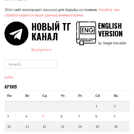
Этот сайт использует Akismet для борьбы со спамом.
Узнайте, как
обрабатываются ваши данные комментариев
.
НОВЫЙ ТГ
ENGLISH
VERSION
КАНАЛ
by Google translate
@vgrigorievru
войти
АРХИВ
Пн
Вт
Ср
Чт
Пт
Сб
Вс
1
2
3
4
5
6
7
8
9
10
11
12
13
14
15
16