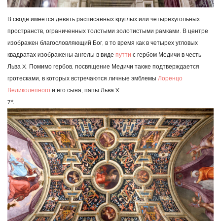
В своде имеется девять расписанных круглых или четырехугольных
пространств, ограниченных толстыми золотистыми рамками. В центре
изображен благословляющий Бог, в то время как в четырех угловых
квадратах изображены ангелы в виде
путти
с гербом Медичи в честь
Льва X. Помимо гербов, посвящение Медичи также подтверждается
гротесками, в которых встречаются личные эмблемы
Лоренцо
Великолепного
и его сына, папы Льва X.
7*.