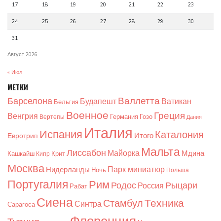
17
18
19
20
21
22
23
24
25
26
27
28
29
30
31
Август 2026
« Июл
МЕТКИ
Валлетта
Барселона
Будапешт
Ватикан
Бельгия
Военное
Греция
Венгрия
Германия
Гозо
Вертепы
Дания
Италия
Испания
Каталония
Итого
Евротрип
Мальта
Лиссабон
Майорка
Мдина
Кашкайш
Крит
Кипр
Москва
Парк миниатюр
Нидерланды
Ночь
Польша
Португалия
Рим
Родос
Рыцари
Россия
Рабат
Сиена
Техника
Стамбул
Синтра
Сарагоса
Флоренция