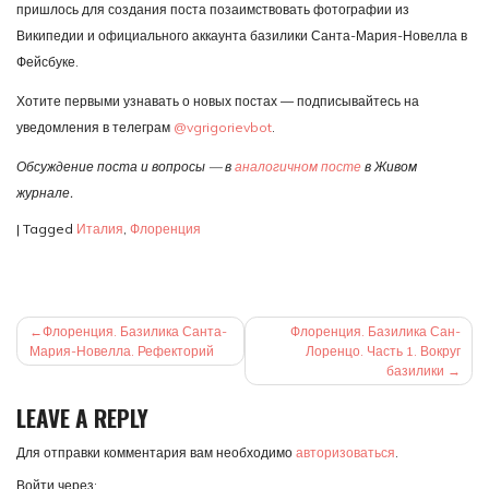
пришлось для создания поста позаимствовать фотографии из
Википедии и официального аккаунта базилики Санта-Мария-Новелла в
Фейсбуке.
Хотите первыми узнавать о новых постах — подписывайтесь на
уведомления в телеграм
@vgrigorievbot
.
Обсуждение поста и вопросы — в
аналогичном посте
в Живом
журнале.
|
Tagged
Италия
,
Флоренция
НАВИГАЦИЯ
Флоренция. Базилика Санта-
Флоренция. Базилика Сан-
ПО
Мария-Новелла. Рефекторий
Лоренцо. Часть 1. Вокруг
базилики
ЗАПИСЯМ
LEAVE A REPLY
Для отправки комментария вам необходимо
авторизоваться
.
Войти через: