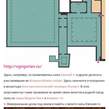
Здесь, например, останавливались папа
Евгений IV
и другие делегаты,
участвовавшие во
Флорентийском соборе
. Здесь скончался и похоронен
в монастыре
Константинопольский патриарх
Иосиф II
. В этих
апартаментах также проживали во время своих визитов в родной город
папы из
семьи Медичи
Лев X
и
Климент VII
.
3. Мемориальная доска под окном в память о визите папы Евгения IV.