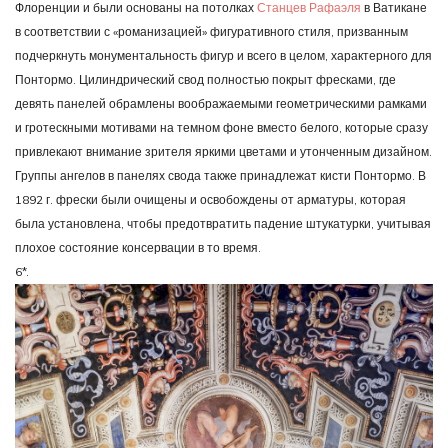
Флоренции и были основаны на потолках
Станцев Рафаэля
в Ватикане
в соответствии с «романизацией» фигуративного стиля, призванным
подчеркнуть монументальность фигур и всего в целом, характерного для
Понтормо. Цилиндрический свод полностью покрыт фресками, где
девять панелей обрамлены воображаемыми геометрическими рамками
и гротескными мотивами на темном фоне вместо белого, которые сразу
привлекают внимание зрителя яркими цветами и утонченным дизайном.
Группы ангелов в панелях свода также принадлежат кисти Понтормо. В
1892 г. фрески были очищены и освобождены от арматуры, которая
была установлена, чтобы предотвратить падение штукатурки, учитывая
плохое состояние консервации в то время.
6*.