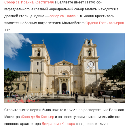
Собор св. Иоанна Крестителя
в Валлетте имеет статус со-
кафедрального, а главный кафедральный собор Мальты находится в
древней столице Мдине —
собор св. Павла
. Св. Иоанн Креститель
является небесным покровителем Мальтийского
Ордена Госпитальеров
.
11*.
Строительство церкви было начато в 1572 г. по распоряжению Великого
Магистра
Жана де Ла Кассьер
и по проекту знаменитого мальтийского
военного архитектора
Джираломо Кассара
завершено в 1577 г.