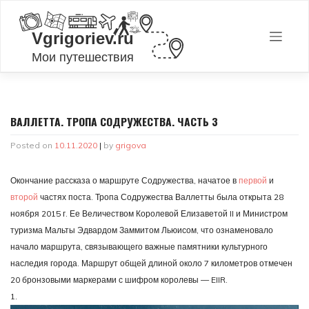
Skip
to
content
ВАЛЛЕТТА. ТРОПА СОДРУЖЕСТВА. ЧАСТЬ 3
Posted on
10.11.2020
|
by
grigova
Окончание рассказа о маршруте Содружества, начатое в
первой
и
второй
частях поста. Тропа Содружества Валлетты была открыта 28
ноября 2015 г. Ее Величеством Королевой Елизаветой II и Министром
туризма Мальты Эдвардом Заммитом Льюисом, что ознаменовало
начало маршрута, связывающего важные памятники культурного
наследия города. Маршрут общей длиной около 7 километров отмечен
20 бронзовыми маркерами с шифром королевы — EIIR.
1.