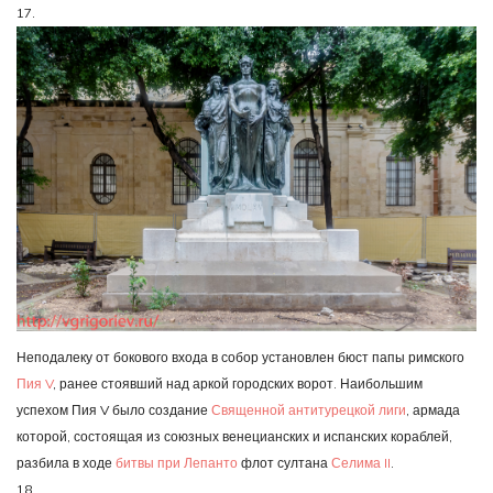
17.
Неподалеку от бокового входа в собор установлен бюст папы римского
Пия V
, ранее стоявший над аркой городских ворот. Наибольшим
успехом Пия V было создание
Священной антитурецкой лиги
, армада
которой, состоящая из союзных венецианских и испанских кораблей,
разбила в ходе
битвы при Лепанто
флот султана
Селима II
.
18.