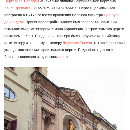
Церковь св. Варвары
изначально являлась официальной церковью
ланга Прованса
[
35.8970192N 14.5107441E
]. Первая церковь была
построена в 1585 г. во время правления Великого магистра
Гуго Лубен
де Вердаля
. Проект перестройки здания был разработан опытным
итальянским архитектором Романо Карапеккиа, а строительство церкви
началось в 1739 г. Создание интерьера было поручено мальтийскому
архитектору и военному инженеру
Джузеппе Боничи
, так как Карапеккиа
умер до завершения строительства церкви. Подробно о церкви св.
Варвары написано в отдельном
посте
.
8.