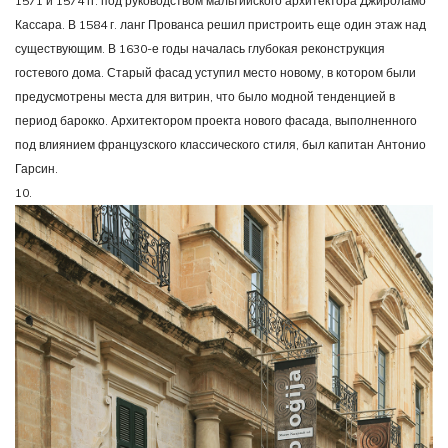
1571 и 1574 гг. под руководством мальтийского архитектора Джироламо
Кассара. В 1584 г. ланг Прованса решил пристроить еще один этаж над
существующим. В 1630-е годы началась глубокая реконструкция
гостевого дома. Старый фасад уступил место новому, в котором были
предусмотрены места для витрин, что было модной тенденцией в
период барокко. Архитектором проекта нового фасада, выполненного
под влиянием французского классического стиля, был капитан Антонио
Гарсин.
10.