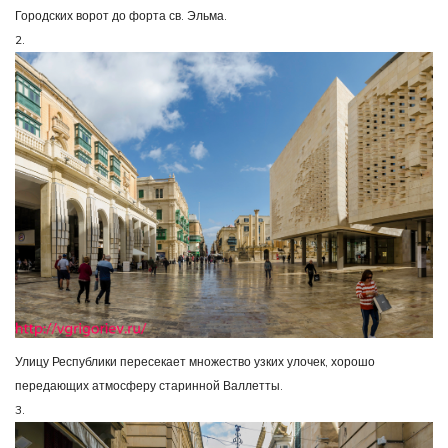
Городских ворот до форта св. Эльма.
2.
Улицу Республики пересекает множество узких улочек, хорошо
передающих атмосферу старинной Валлетты.
3.