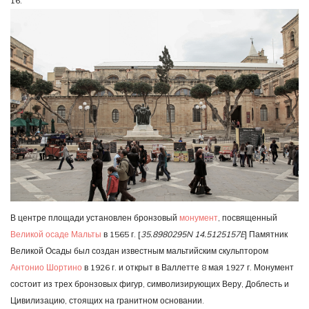
16.
В центре площади установлен бронзовый
монумент
, посвященный
Великой осаде Мальты
в 1565 г. [
35.8980295N 14.5125157E
] Памятник
Великой Осады был создан известным мальтийским скульптором
Антонио Шортино
в 1926 г. и открыт в Валлетте 8 мая 1927 г. Монумент
состоит из трех бронзовых фигур, символизирующих Веру, Доблесть и
Цивилизацию, стоящих на гранитном основании.