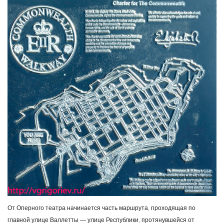
От Оперного театра начинается часть маршрута, проходящая по
главной улице Валлетты — улице Республики, протянувшейся от