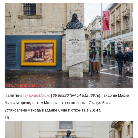
Памятник
Гвидо де Марко
[
35.8983076N 14.5124687E
]. Гвидо де Марко
был 6-м президентом Мальты с 1999 по 2004 г. Статуя была
установлена у входа в здание Суда и открыта в 2014 г.
19.