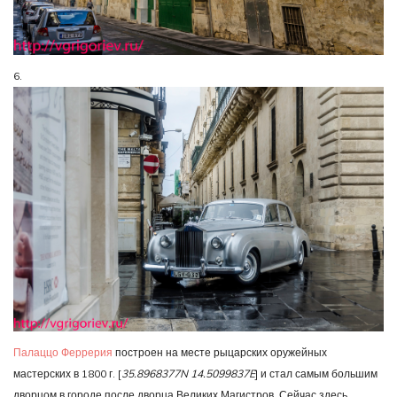
6.
Палаццо Феррерия
построен на месте рыцарских оружейных
мастерских в 1800 г. [
35.8968377N 14.5099837E
] и стал самым большим
дворцом в городе после дворца Великих Магистров. Сейчас здесь