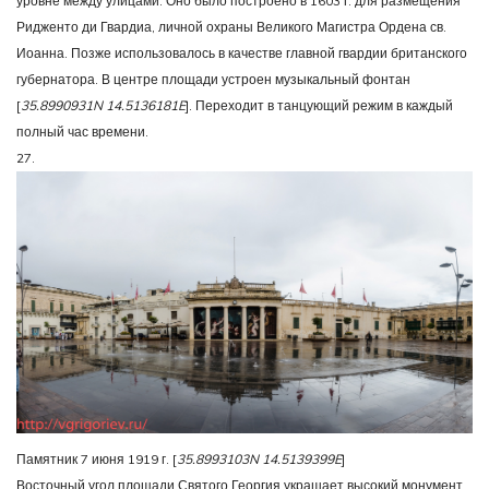
уровне между улицами. Оно было построено в 1603 г. для размещения
Ридженто ди Гвардиа, личной охраны Великого Магистра Ордена св.
Иоанна. Позже использовалось в качестве главной гвардии британского
губернатора. В центре площади устроен музыкальный фонтан
[
35.8990931N 14.5136181E
]. Переходит в танцующий режим в каждый
полный час времени.
27.
Памятник 7 июня 1919 г. [
35.8993103N 14.5139399E
]
Восточный угол площади Святого Георгия украшает высокий монумент,