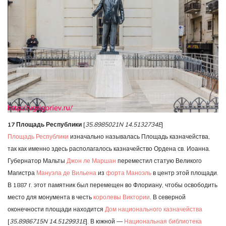
17 Площадь Республики
[
35.8985021N 14.5132734E
]
Площадь Республики
изначально называлась Площадь казначейства,
так как именно здесь располагалось казначейство Ордена св. Иоанна.
Губернатор Мальты
Джон ле Маршан
переместил статую Великого
Магистра
Мануэла де Вильена
из
форта Маноэль
в центр этой площади.
В 1887 г. этот памятник был перемещен во Флориану, чтобы освободить
место для монумента в честь
королевы Виктории
. В северной
оконечности площади находится
Дом национального казначейства
[
35.8986715N 14.5129931E
]. В южной —
Национальная библиотека