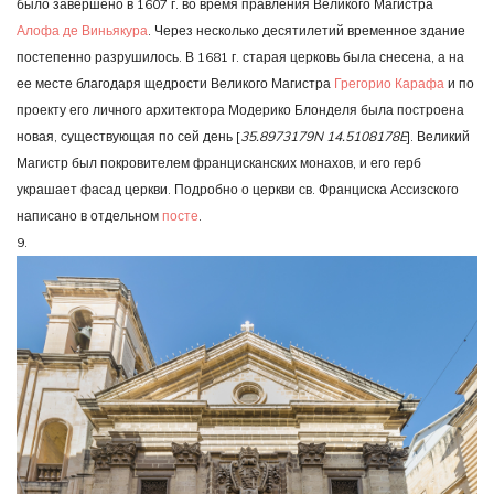
было завершено в 1607 г. во время правления Великого Магистра
Алофа де Виньякура
. Через несколько десятилетий временное здание
постепенно разрушилось. В 1681 г. старая церковь была снесена, а на
ее месте благодаря щедрости Великого Магистра
Грегорио Карафа
и по
проекту его личного архитектора Модерико Блонделя была построена
новая, существующая по сей день [
35.8973179N 14.5108178E
]. Великий
Магистр был покровителем францисканских монахов, и его герб
украшает фасад церкви. Подробно о церкви св. Франциска Ассизского
написано в отдельном
посте
.
9.