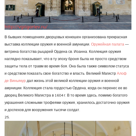
В бывших помещениях дворцовых конюшен организована прекрасная
выставка коллекции оружия и военной амуниции.
Оружейная палата
—
витрина богатства рыцарей Ордена св. Иоанна. Коллекция оружия
наглядно показывает, что в ту эпоху броня была не просто средством
защиты тела от травм во время боя. Она была также символом статуса
и средством показать свое богатство и власть. Великий Магистр
Алоф
де Виньякур
дал жизнь этой великой коллекции оружия и военной
амуниции. Коллекция стала гордостью Ордена, когда он перенес ее во
дворец Великого Магистра в 1604 г. В то время здесь, помимо богатого
украшения сложными трофеями оружия, хранилось достаточно оружия
и доспехов для вооружения тысячи солдат.
25.