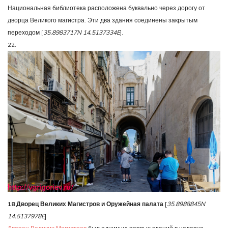
Национальная библиотека расположена буквально через дорогу от
дворца Великого магистра. Эти два здания соединены закрытым
переходом [
35.8983717N 14.5137334E
].
22.
18 Дворец Великих Магистров и Оружейная палата
[
35.8988845N
14.5137978E
]