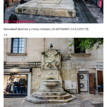
Красивый фонтан у стены собора [
35.8978486N 14.5120577E
].
14.