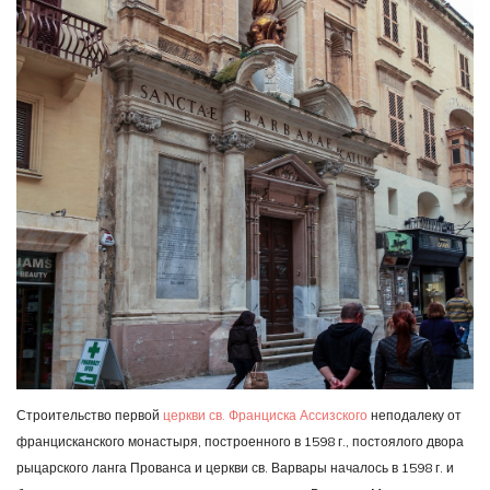
Строительство первой
церкви св. Франциска Ассизского
неподалеку от
францисканского монастыря, построенного в 1598 г., постоялого двора
рыцарского ланга Прованса и церкви св. Варвары началось в 1598 г. и