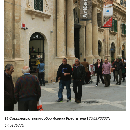
16 Сокафедральный собор Иоанна Крестителя
[
35.8976808N
14.512623E
]