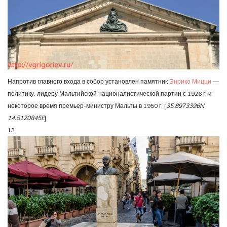
Напротив главного входа в собор установлен памятник
Энрико Мицци
—
политику, лидеру Мальтийской националистической партии с 1926 г. и
некоторое время премьер-министру Мальты в 1950 г. [
35.8973396N
14.5120845E
]
13.