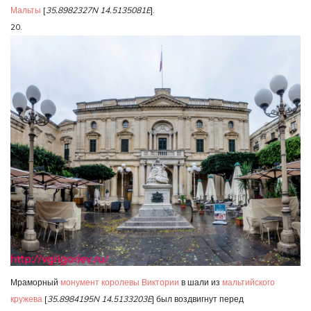
Мальты
[
35.8982327N 14.5135081E
].
20.
Мраморный
монумент королевы Виктории
в шали из
мальтийского
кружева
[
35.8984195N 14.5133203E
] был воздвигнут перед