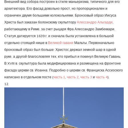
Внешний вид собора построен в стиле маньеризма, типичного для его
архитектора. Его фасад довольно прост, но пропорционален и
ограничен двумя большими колокольнями. Бронзовый образ Иисуса
Христа был заказан болонскому скульптору
Алессандро Альгарди
,
работающему в Риме, за счет рыцаря Фра Алессандро Замбеккари.
Статуя датируется 1639 г. и сначала была установлена в большой
отдельно стоящей нише в
Великой гавани
Мальты. Первоначально
бронзовый образ был больше: Христос держал земной шар в одной
руке, а другой благословляя тех, кто прибыл и покинул Великую Гавань.
В XVIII в. скульптура была модифицирована и размещена на фронтоне
фасада церкви св. Иоанна. Подробно о церкви св. Франциска Ассизского
написано в отдельном посте (
часть 1
,
часть 2
,
часть 3
и
часть 4
).
12.