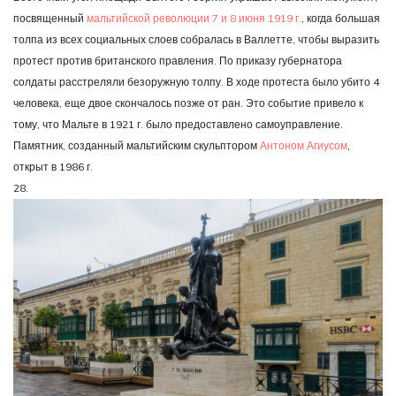
посвященный
мальтийской революции 7 и 8 июня 1919 г.
, когда большая
толпа из всех социальных слоев собралась в Валлетте, чтобы выразить
протест против британского правления. По приказу губернатора
солдаты расстреляли безоружную толпу. В ходе протеста было убито 4
человека, еще двое скончалось позже от ран. Это событие привело к
тому, что Мальте в 1921 г. было предоставлено самоуправление.
Памятник, созданный мальтийским скульптором
Антоном Агиусом
,
открыт в 1986 г.
28.