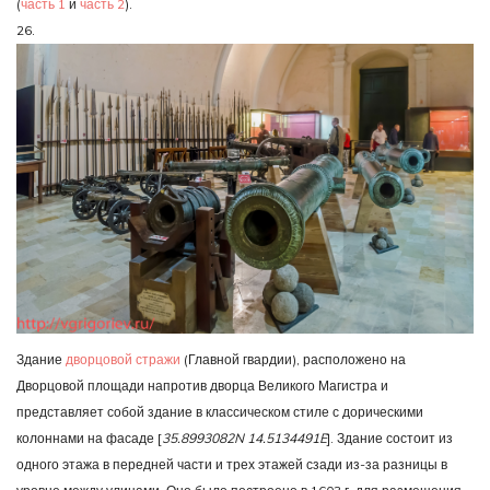
(
часть 1
и
часть 2
).
26.
Здание
дворцовой стражи
(Главной гвардии), расположено на
Дворцовой площади напротив дворца Великого Магистра и
представляет собой здание в классическом стиле с дорическими
колоннами на фасаде [
35.8993082N 14.5134491E
]. Здание состоит из
одного этажа в передней части и трех этажей сзади из-за разницы в