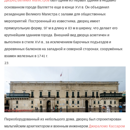
Дворец Великих Магистров
был одним из первых зданий в недавно
основанном городе Валлетте еще в конце XVI в. Он объединил
резиденцию Великого Магистра с залами для общественных
мероприятий. Построенный из известняка, дворец имеет
прямоугольную форму, 97 м в длину и 83 м в ширину, что делает его
крупнейшим зданием города. Внешний вид дворца аскетичен и
выполнен в стиле XVI в., за исключением барочных подъездов и
деревянных балконов на западной и северной сторонах, сооружённых
взамен железных в 1741 г.
23.
Переоборудованный из небольшого дома, дворец был спроектирован
мальтийским архитектором и военным инженером
Джираломо Кассаром