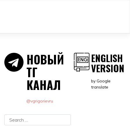
НОВЫЙ
ENGLISH
VERSION
ТГ
КАНАЛ
by Google
translate
@vgrigorievru