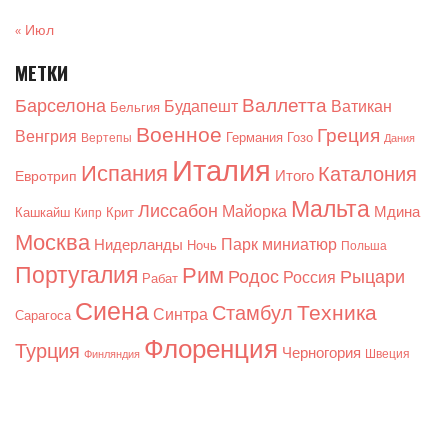
« Июл
МЕТКИ
Валлетта
Барселона
Будапешт
Ватикан
Бельгия
Военное
Греция
Венгрия
Германия
Гозо
Вертепы
Дания
Италия
Испания
Каталония
Итого
Евротрип
Мальта
Лиссабон
Майорка
Мдина
Кашкайш
Крит
Кипр
Москва
Парк миниатюр
Нидерланды
Ночь
Польша
Португалия
Рим
Родос
Рыцари
Россия
Рабат
Сиена
Техника
Стамбул
Синтра
Сарагоса
Флоренция
Турция
Черногория
Швеция
Финляндия