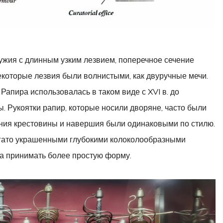
ужия с длинным узким лезвием, поперечное сечение
екоторые лезвия были волнистыми, как двуручные мечи.
. Рапира использовалась в таком виде с XVI в. до
. Рукоятки рапир, которые носили дворяне, часто были
ния крестовины и навершия были одинаковыми по стилю.
богато украшенными глубокими колоколообразными
ала принимать более простую форму.