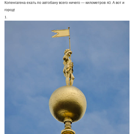
Копенгагена ехать по автобану всего ничего — километров 40. А вот и
город!
1.