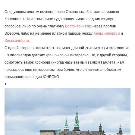
Галопом
по
Следующим местом ночевки после Стокгольма был запланирован
Европам.
Часть
Копенгаген. На автомашине туда попасть можно одним из двух
6.1.
способов: либо по очень платному
мосту-тоннелю
через пролив
Кронборг
Эрессун, либо на не менее платном пароме между
Хельсинборгом
и
Хельсингёром
.
С одной стороны, посмотреть на мост длиной 7845 метра и стоимостью
30 миллиардов датских крон было бы интересно. Но, с другой стороны,
осмотреть замок Кронборг (иногда называемый замком Гамлета) нам
показалось еще интересным, тем более, что он является объектом
всемирного наследия ЮНЕСКО.
1.