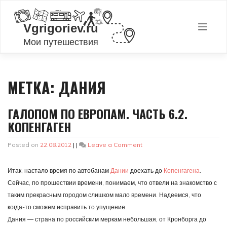
Skip
to
content
МЕТКА:
ДАНИЯ
ГАЛОПОМ ПО ЕВРОПАМ. ЧАСТЬ 6.2.
КОПЕНГАГЕН
on
Posted on
22.08.2012
|
|
Leave a Comment
Галопом
по
Итак, настало время по автобанам
Дании
доехать до
Копенгагена
.
Европам.
Часть
Сейчас, по прошествии времени, понимаем, что отвели на знакомство с
6.2.
таким прекрасным городом слишком мало времени. Надеемся, что
Копенгаген
когда-то сможем исправить то упущение.
Дания — страна по российским меркам небольшая, от Кронборга до