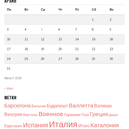
АРХИВ
Пн
Вт
Ср
Чт
Пт
Сб
Вс
1
2
3
4
5
6
7
8
9
10
11
12
13
14
15
16
17
18
19
20
21
22
23
24
25
26
27
28
29
30
31
Август 2026
« Июл
МЕТКИ
Валлетта
Барселона
Будапешт
Ватикан
Бельгия
Военное
Греция
Венгрия
Германия
Гозо
Вертепы
Дания
Италия
Испания
Каталония
Итого
Евротрип