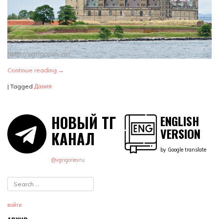
Continue reading
→
|
Tagged
Дания
НОВЫЙ ТГ
ENGLISH
VERSION
КАНАЛ
by Google translate
@vgrigorievru
войти