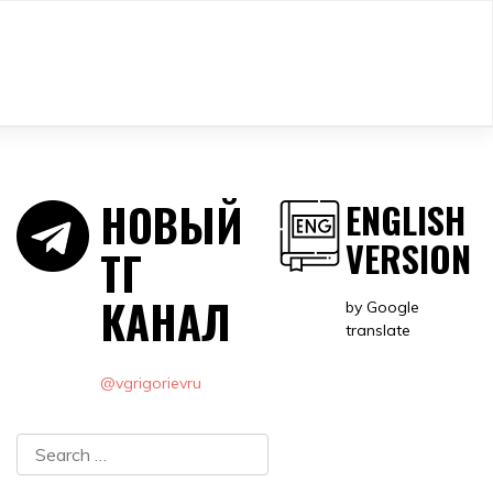
НОВЫЙ
ENGLISH
VERSION
ТГ
КАНАЛ
by Google
translate
@vgrigorievru