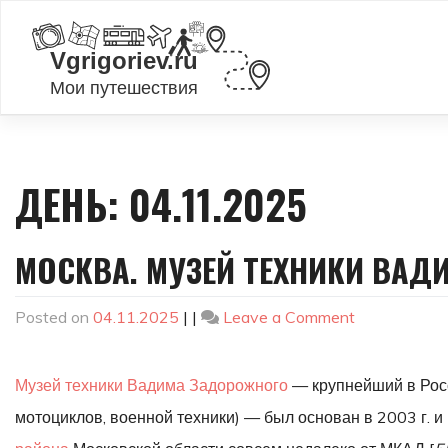
Skip
to
content
ДЕНЬ:
04.11.2025
МОСКВА. МУЗЕЙ ТЕХНИКИ ВАД
on
Posted on
04.11.2025
|
|
Leave a Comment
Москва.
Музей
Музей техники Вадима Задорожного
— крупнейший в Росс
техники
Вадима
мотоциклов, военной техники) — был основан в 2003 г. 
Задорожного