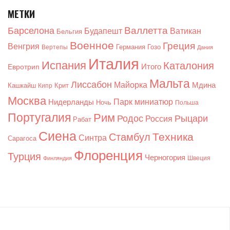
МЕТКИ
Валлетта
Барселона
Будапешт
Ватикан
Бельгия
Военное
Греция
Венгрия
Германия
Гозо
Вертепы
Дания
Италия
Испания
Каталония
Итого
Евротрип
Мальта
Лиссабон
Майорка
Мдина
Кашкайш
Крит
Кипр
Москва
Парк миниатюр
Нидерланды
Ночь
Польша
Португалия
Рим
Родос
Рыцари
Россия
Рабат
Сиена
Техника
Стамбул
Синтра
Сарагоса
Флоренция
Турция
Черногория
Швеция
Финляндия