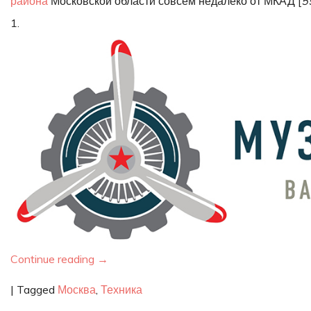
района
Московской области совсем недалеко от МКАД [
5
Часть
1.
15
Continue reading
→
|
Tagged
Москва
,
Техника