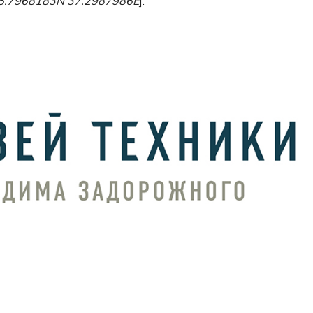
5.7968183N 37.2987986E
].