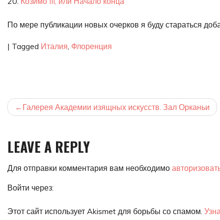
20.
Козимо III, или Начало конца
По мере публикации новых очерков я буду стараться доба
|
Tagged
Италия
,
Флоренция
НАВИГАЦИЯ
Галерея Академии изящных искусств. Зал Орканьи
ПО
ЗАПИСЯМ
LEAVE A REPLY
Для отправки комментария вам необходимо
авторизоват
Войти через:
Этот сайт использует Akismet для борьбы со спамом.
Узн