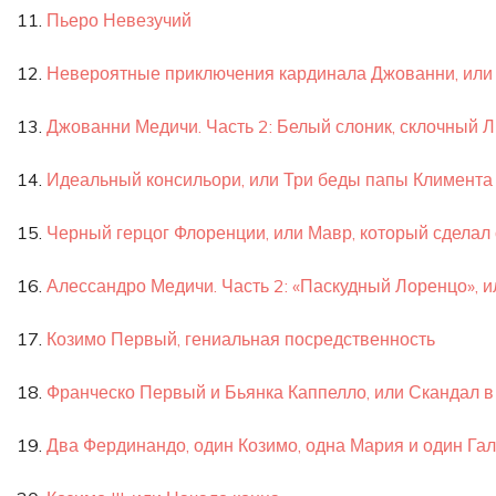
11.
Пьеро Невезучий
12.
Невероятные приключения кардинала Джованни, или B
13.
Джованни Медичи. Часть 2: Белый слоник, склочный 
14.
Идеальный консильори, или Три беды папы Климента
15.
Черный герцог Флоренции, или Мавр, который сделал 
16.
Алессандро Медичи. Часть 2: «Паскудный Лоренцо», и
17.
Козимо Первый, гениальная посредственность
18.
Франческо Первый и Бьянка Каппелло, или Скандал в
19.
Два Фердинандо, один Козимо, одна Мария и один Га