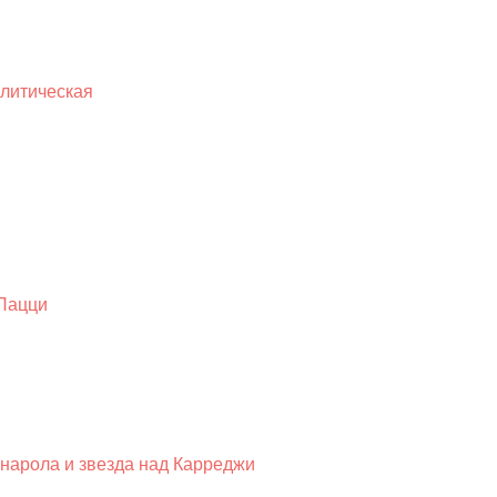
олитическая
 Пацци
нарола и звезда над Карреджи