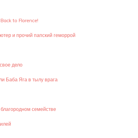
ack to Florence!
Лютер и прочий папский геморрой
свое дело
ли Баба Яга в тылу врага
 благородном семействе
лилей