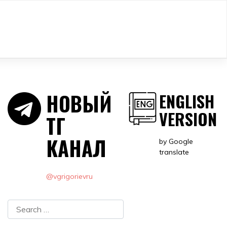
НОВЫЙ
ENGLISH
VERSION
ТГ
КАНАЛ
by Google
translate
@vgrigorievru