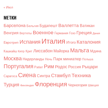
« Июл
МЕТКИ
Валлетта
Барселона
Будапешт
Ватикан
Бельгия
Военное
Греция
Венгрия
Германия
Гозо
Вертепы
Дания
Италия
Испания
Каталония
Итого
Евротрип
Мальта
Лиссабон
Майорка
Мдина
Кашкайш
Крит
Кипр
Москва
Парк миниатюр
Нидерланды
Ночь
Польша
Португалия
Рим
Родос
Рыцари
Россия
Рабат
Сиена
Техника
Стамбул
Синтра
Сарагоса
Флоренция
Турция
Черногория
Швеция
Финляндия