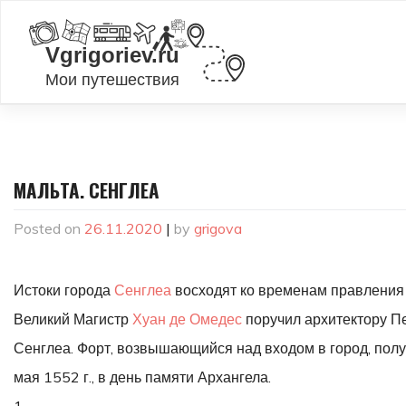
Skip
to
content
МАЛЬТА. СЕНГЛЕА
Posted on
26.11.2020
|
by
grigova
Истоки города
Сенглеа
восходят ко временам правления М
Великий Магистр
Хуан де Омедес
поручил архитектору Пе
Сенглеа. Форт, возвышающийся над входом в город, получ
мая 1552 г., в день памяти Архангела.
1.