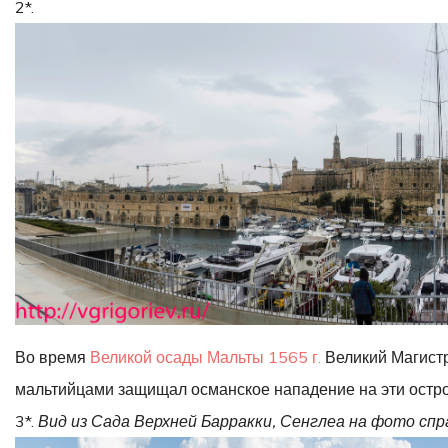
2*.
Во время
Великой осады Мальты 1565 г.
Великий Магист
мальтийцами защищал османское нападение на эти остро
3*.
Вид из Сада Верхней Барракки, Сенглеа на фото спр