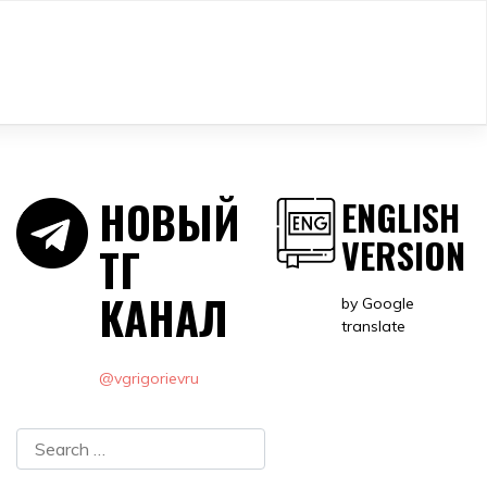
НОВЫЙ
ENGLISH
VERSION
ТГ
КАНАЛ
by Google
translate
@vgrigorievru