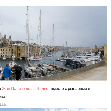
р
Жан Паризо де ла Валлет
вместе с рыцарями и
ва.
ава.