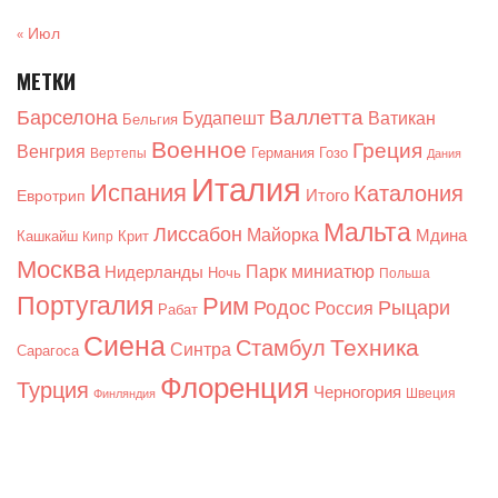
« Июл
МЕТКИ
Валлетта
Барселона
Будапешт
Ватикан
Бельгия
Военное
Греция
Венгрия
Германия
Гозо
Вертепы
Дания
Италия
Испания
Каталония
Итого
Евротрип
Мальта
Лиссабон
Майорка
Мдина
Кашкайш
Крит
Кипр
Москва
Парк миниатюр
Нидерланды
Ночь
Польша
Португалия
Рим
Родос
Рыцари
Россия
Рабат
Сиена
Техника
Стамбул
Синтра
Сарагоса
Флоренция
Турция
Черногория
Швеция
Финляндия