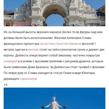
Из-за большой высоты верхнего карниза (более 30 м) фигуры над ним
должны были быть колоссальными. Женская аллегория Славы
французского скульптора
Целестина-Анатоля Кармеля
высотой 7
метров, одетая в
пеплум
, стоит на трёхступенчатом троне и держит две
короны. Доблесть олицетворяет собой амазонку, частично покрытую
хламидой
и в шлеме с высокими гребнями с рисунком дракона, которые
были символами Дома Браганса. За Доблестью стоит трофей с флагами.
По левую руку от Славы находится статуя Гения в виде Юпитера,
держащего
паразониум
.
19.