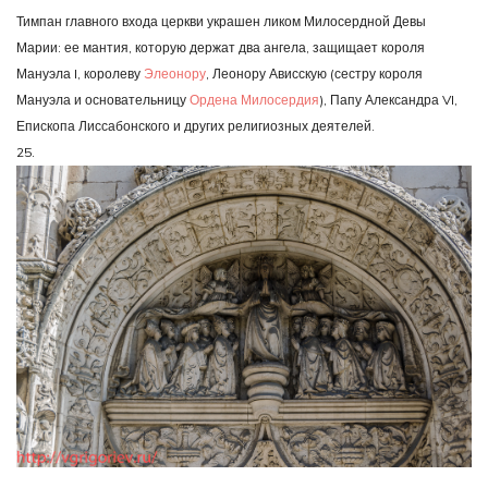
Тимпан главного входа церкви украшен ликом Милосердной Девы
Марии: ее мантия, которую держат два ангела, защищает короля
Мануэла I, королеву
Элеонору
, Леонору Ависскую (сестру короля
Мануэла и основательницу
Ордена Милосердия
), Папу Александра VI,
Епископа Лиссабонского и других религиозных деятелей.
25.