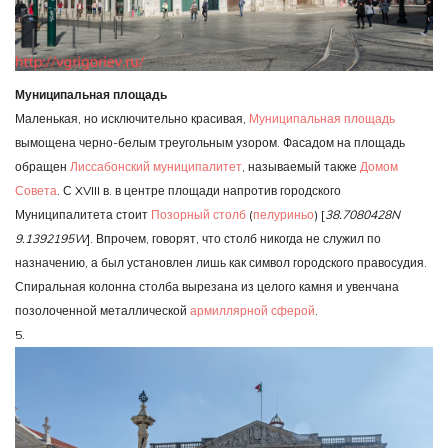
Муниципальная площадь
Маленькая, но исключительно красивая,
Муниципальная площадь
вымощена черно-белым треугольным узором. Фасадом на площадь
обращен
Лиссабонский муниципалитет
, называемый также
Домом
Совета
. С XVIII в. в центре площади напротив городского
Муниципалитета стоит
Позорный столб
(
пелуриньо
) [
38.7080428N
9.1392195W
]. Впрочем, говорят, что столб никогда не служил по
назначению, а был установлен лишь как символ городского правосудия.
Спиральная колонна столба вырезана из целого камня и увенчана
позолоченной металлической
армиллярной сферой
.
5.