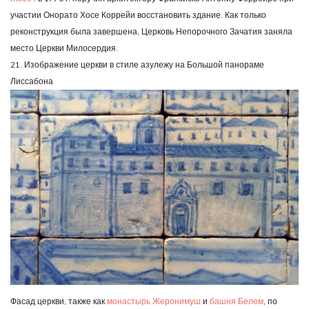
участии Онорато Хосе Коррейи восстановить здание. Как только
реконструкция была завершена, Церковь Непорочного Зачатия заняла
место Церкви Милосердия.
21. Изображение церкви в стиле азулежу на Большой панораме
Лиссабона
Фасад церкви, также как
монастырь Жеронимуш
и
башня Белем
, по