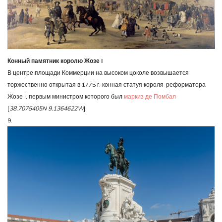
Конный памятник королю Жозе I
В центре площади Коммерции на высоком цоколе возвышается
торжественно открытая в 1775 г. конная статуя короля-реформатора
Жозе I, первым министром которого был
маркиз де Помбал
[
38.7075405N 9.1364622W
].
9.