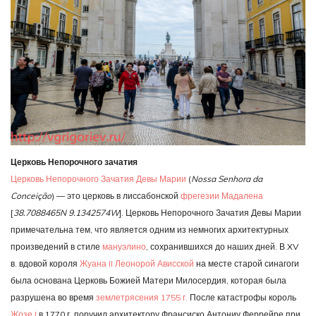
Церковь Непорочного зачатия
Церковь Непорочного Зачатия Девы Марии
(
Nossa Senhora da
Conceição
) — это церковь в лиссабонской
фрегезии
Мадалена
[
38.7088465N 9.1342574W
]. Церковь Непорочного Зачатия Девы Марии
примечательна тем, что является одним из немногих архитектурных
произведений в стиле
мануэлино
, сохранившихся до наших дней. В XV
в. вдовой короля
Жуана II
Леонорой Ависской
на месте старой синагоги
была основана Церковь Божией Матери Милосердия, которая была
разрушена во время
землетрясения 1755 г.
После катастрофы король
Жозе I
в 1770 г. поручил архитектору Франсиско Антониу Феррейре при