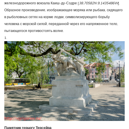
железнодорожного вокзала Каиш-ду-Содре [
38.70582N 9.1435486W
].
Образное произведение, изображающее моряка или рыбака, сидящего
в рыболовных сетях на корме лодки, символизирующего борьбу
человека с морской силой, переданной через его напряженное тело,
пытающегося противостоять волне.
1.
Памятник герцогу Терсейра