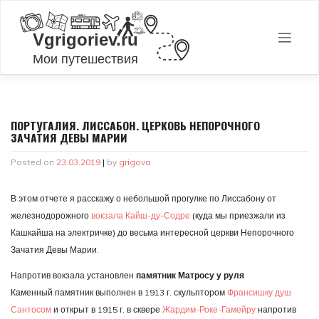
Skip
to
content
ПОРТУГАЛИЯ. ЛИССАБОН. ЦЕРКОВЬ НЕПОРОЧНОГО
ЗАЧАТИЯ ДЕВЫ МАРИИ
Posted on
23.03.2019
|
by
grigova
В этом отчете я расскажу о небольшой прогулке по Лиссабону от
железнодорожного
вокзала Кайш-ду-Содре
(куда мы приезжали из
Кашкайша на электричке) до весьма интересной церкви Непорочного
Зачатия Девы Марии.
Напротив вокзала установлен
памятник Матросу у руля
Каменный памятник выполнен в 1913 г. скульптором
Франсишку душ
Сантосом
и открыт в 1915 г. в сквере
Жардим-Роке-Гамейру
напротив