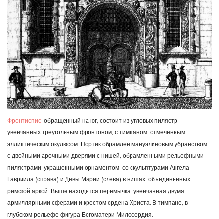
Фронтиспис
, обращенный на юг, состоит из угловых пилястр,
увенчанных треугольным фронтоном, с тимпаном, отмеченным
эллиптическим окулюсом. Портик обрамлен мануэлиновым убранством,
с двойными арочными дверями с нишей, обрамленными рельефными
пилястрами, украшенными орнаментом, со скульптурами Ангела
Гавриила (справа) и Девы Марии (слева) в нишах, объединенных
римской аркой. Выше находится перемычка, увенчанная двумя
армиллярными сферами и крестом ордена Христа. В тимпане, в
глубоком рельефе фигура Богоматери Милосердия.