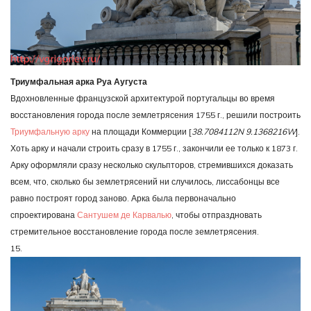
Триумфальная арка Руа Аугуста
Вдохновленные французской архитектурой португальцы во время
восстановления города после землетрясения 1755 г., решили построить
Триумфальную арку
на площади Коммерции [
38.7084112N 9.1368216W
].
Хоть арку и начали строить сразу в 1755 г., закончили ее только к 1873 г.
Арку оформляли сразу несколько скульпторов, стремившихся доказать
всем, что, сколько бы землетрясений ни случилось, лиссабонцы все
равно построят город заново. Арка была первоначально
спроектирована
Сантушем де Карвалью
, чтобы отпраздновать
стремительное восстановление города после землетрясения.
15.