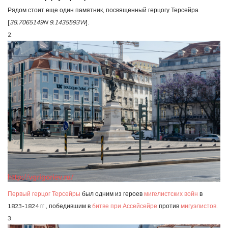
Рядом стоит еще один памятник, посвященный герцогу Терсейра
[
38.7065149N 9.1435593W
].
2.
Первый герцог Терсейры
был одним из героев
мигелистских войн
в
1823-1824 гг., победившим в
битве при Ассейсейре
против
мигуэлистов
.
3.