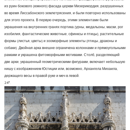
из руин бокового (южного) фасада церкви Мизерикордия, разрушенных
во время Лиссабонского землетрясения, и были повторно использованы
для этого проекта. В первую очередь, этими элементами были
украшения на внутренних гранях портика (урны, медальоны, маски, рог
изобилия, фантастические животные, сфинксы и птицы), растительные
формы (листья, цветы) и зооморфные элементы (птицы, драконы и
собаки). Двойная арка внешне ограничена колоннами и прямоугольными
рамами и украшена фитоморфными мотивами. Столб, разделяющий
две арки, украшенный геометрическими фигурами, включает небольшую
нишу с изображением Юстиции или, возможно, Архангела Михаила,
держащего весы в правой руке и меч в левой.
24*.