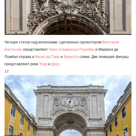
Четыре статуи над колоннами, сделанные скульптором
Виктором
Бастосом
, представляют
Нуно Альвареша Перейру
и Маркиза де
Помбал справа и
Васко да Гама
и
Вириата
слева. Две лежащие фигуры
представляют реки
Тежу
и
Дору
.
17.