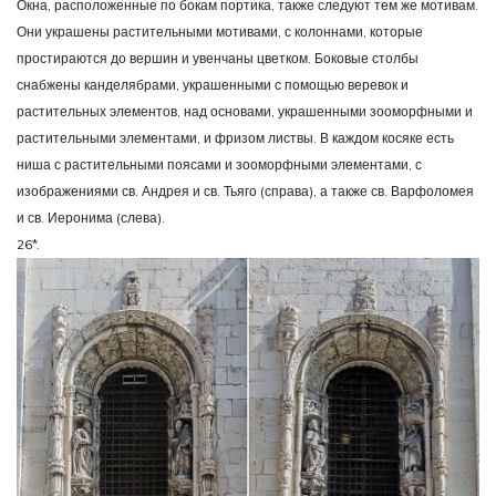
Окна, расположенные по бокам портика, также следуют тем же мотивам.
Они украшены растительными мотивами, с колоннами, которые
простираются до вершин и увенчаны цветком. Боковые столбы
снабжены канделябрами, украшенными с помощью веревок и
растительных элементов, над основами, украшенными зооморфными и
растительными элементами, и фризом листвы. В каждом косяке есть
ниша с растительными поясами и зооморфными элементами, с
изображениями св. Андрея и св. Тьяго (справа), а также св. Варфоломея
и св. Иеронима (слева).
26*.