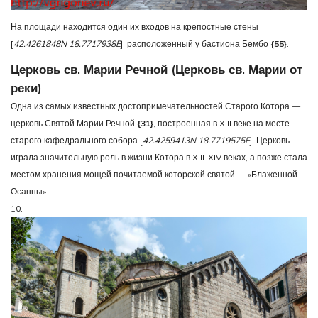
На площади находится один их входов на крепостные стены
[
42.4261848N 18.7717938E
], расположенный у бастиона Бембо
{55}
.
Церковь св. Марии Речной (Церковь св. Марии от
реки)
Одна из самых известных достопримечательностей Старого Котора —
церковь Святой Марии Речной
{31}
, построенная в XIII веке на месте
старого кафедрального собора [
42.4259413N 18.7719575E
]. Церковь
играла значительную роль в жизни Котора в XIII-XIV веках, а позже стала
местом хранения мощей почитаемой которской святой — «Блаженной
Осанны».
10.