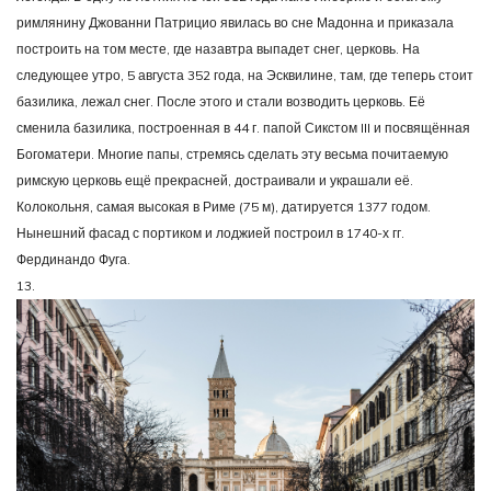
римлянину Джованни Патрицио явилась во сне Мадонна и приказала
построить на том месте, где назавтра выпадет снег, церковь. На
следующее утро, 5 августа 352 года, на Эсквилине, там, где теперь стоит
базилика, лежал снег. После этого и стали возводить церковь. Её
сменила базилика, построенная в 44 г. папой Сикстом III и посвящённая
Богоматери. Многие папы, стремясь сделать эту весьма почитаемую
римскую церковь ещё прекрасней, достраивали и украшали её.
Колокольня, самая высокая в Риме (75 м), датируется 1377 годом.
Нынешний фасад с портиком и лоджией построил в 1740-х гг.
Фердинандо Фуга.
13.