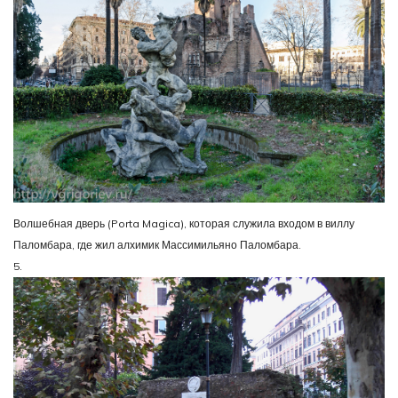
Волшебная дверь (Porta Magica), которая служила входом в виллу
Паломбара, где жил алхимик Массимильяно Паломбара.
5.