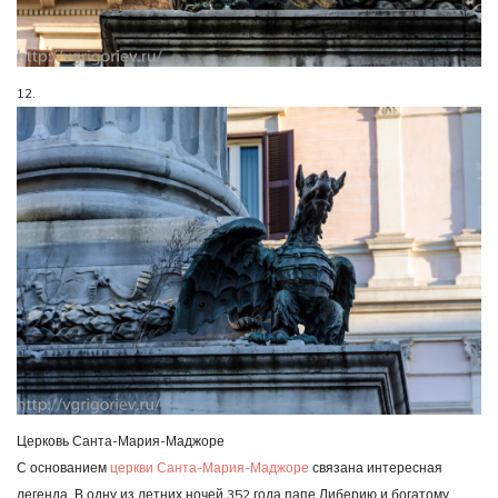
12.
Церковь Санта-Мария-Маджоре
С основанием
церкви Санта-Мария-Маджоре
связана интересная
легенда. В одну из летних ночей 352 года папе Либерию и богатому