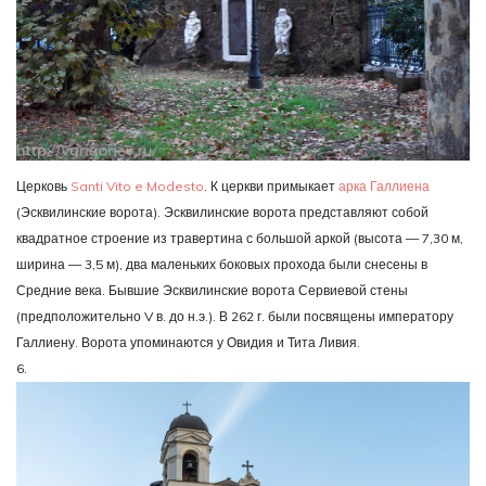
Церковь
Santi Vito e Modesto
. К церкви примыкает
арка Галлиена
(Эсквилинские ворота). Эсквилинские ворота представляют собой
квадратное строение из травертина с большой аркой (высота — 7,30 м,
ширина — 3,5 м), два маленьких боковых прохода были снесены в
Средние века. Бывшие Эсквилинские ворота Сервиевой стены
(предположительно V в. до н.э.). В 262 г. были посвящены императору
Галлиену. Ворота упоминаются у Овидия и Тита Ливия.
6.