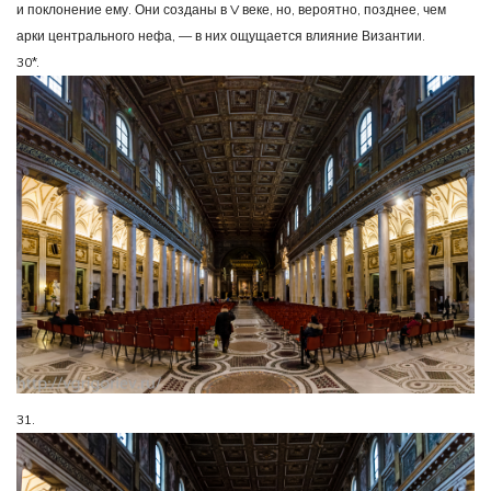
и поклонение ему. Они созданы в V веке, но, вероятно, позднее, чем
арки центрального нефа, — в них ощущается влияние Византии.
30*.
31.