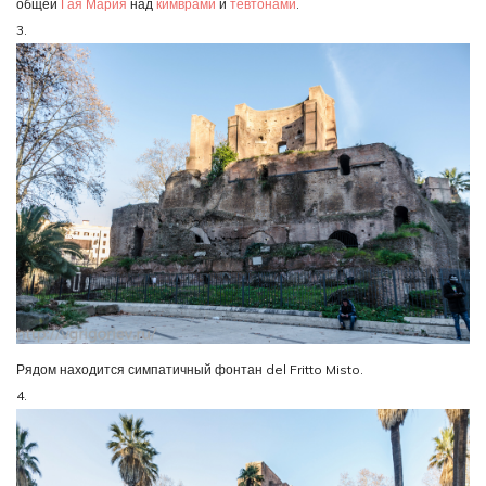
общей
Гая Мария
над
кимврами
и
тевтонами
.
3.
Рядом находится симпатичный фонтан del Fritto Misto.
4.