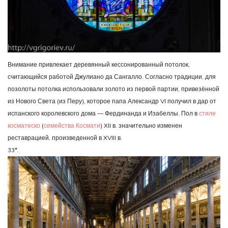
Внимание привлекает деревянный кессонированный потолок,
считающийся работой Джулиано да Сангалло. Согласно традиции, для
позолоты потолка использовали золото из первой партии, привезённой
из Нового Света (из Перу), которое папа Александр VI получил в дар от
испанского королевского дома — Фердинанда и Изабеллы. Пол в
стиле
косматеско
(
семейства Космати
) XII в. значительно изменен
реставрацией, произведенной в XVIII в.
33*.