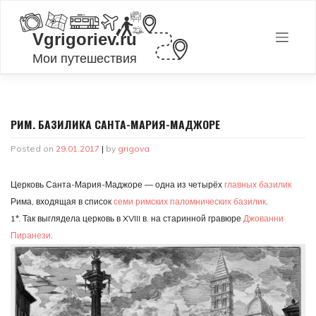
Skip
to
content
РИМ. БАЗИЛИКА САНТА-МАРИЯ-МАДЖОРЕ
Posted on
29.01.2017
|
by
grigova
Церковь Санта-Мария-Маджоре — одна из четырёх
главных базилик
Рима, входящая в список
семи римских паломнических базилик
.
1*. Так выглядела церковь в XVIII в. на старинной гравюре
Джованни
Пиранези
.