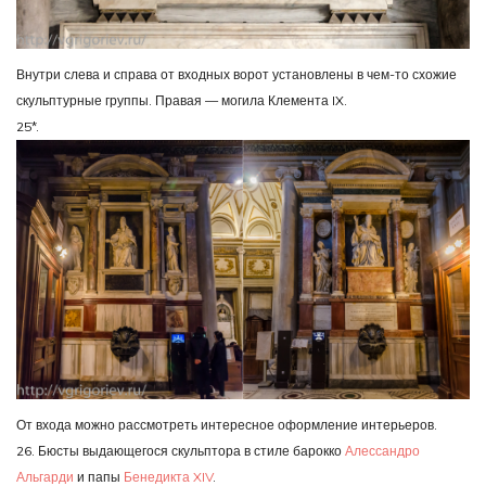
Внутри слева и справа от входных ворот установлены в чем-то схожие
скульптурные группы. Правая — могила Клемента IX.
25*.
От входа можно рассмотреть интересное оформление интерьеров.
26. Бюсты выдающегося скульптора в стиле барокко
Алессандро
Альгарди
и папы
Бенедикта XIV
.