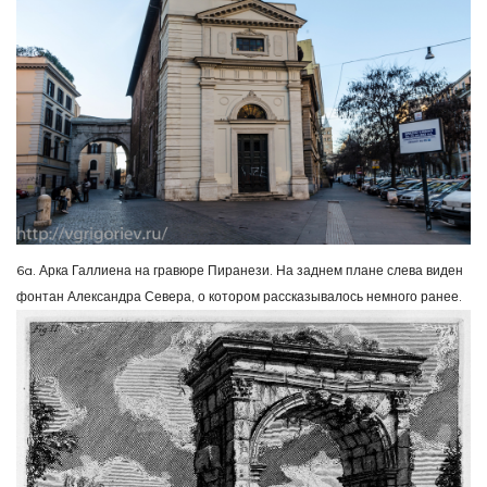
6a. Арка Галлиена на гравюре Пиранези. На заднем плане слева виден
фонтан Александра Севера, о котором рассказывалось немного ранее.