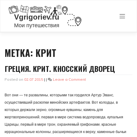
Skip
to
content
МЕТКА:
КРИТ
ГРЕЦИЯ. КРИТ. КНОССКИЙ ДВОРЕЦ
on
Posted on
02.07.2015
|
|
Leave a Comment
Греция.
Крит.
Вот они — те развалины, которыми так гордился Артур Эванс,
Кносский
дворец
осуществивший раскопки минойских артефактов. Вот колодцы, в
которых держали зерно, огромные кувшины, камень для
жертвоприношений, первая в мире система водопровода, купальня
Царицы, первый в мире трон, охраняемый грифонами, красные
иррациональные колонны, расширяющиеся к верху, каменные бычьи