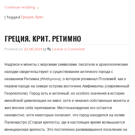
Continue reading
→
|
Tagged
Греция
,
Крит
ГРЕЦИЯ. КРИТ. РЕТИМНО
on
Posted on
22.06.2015
|
|
Leave a Comment
Греция.
Крит.
Надписи и монеты с морскими символами, писатели и археологические
Ретимно
находки свидетельствуют о существовании античного города с
названием Ритимна (Rhithymna), о котором упоминал Птолемей, как о
первом городе на севере острова восточнее Амфималлы (современный
Георгиополи). Город хоть и античный, но особого значения в истории
минойской цивилизации не имел, хотя и чеканил собственные монеты и
жил вполне себе припеваючи. Местонахождение его остается
неизвестно, хотя некоторые полагают, что город находился на холме
Палеокастро (Старая крепость), где в настоящее время возвышается
венецианская крепость. Это постепенно развивавшееся поселение на