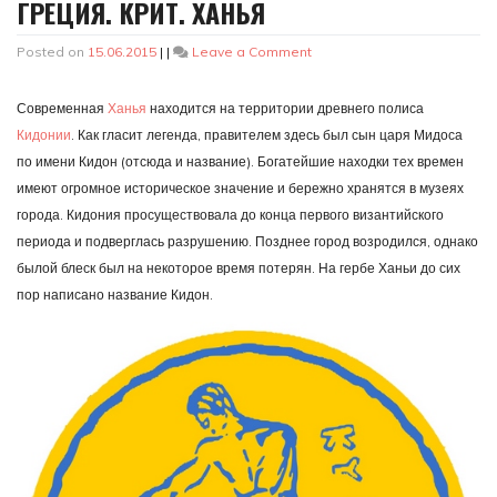
ГРЕЦИЯ. КРИТ. ХАНЬЯ
on
Posted on
15.06.2015
|
|
Leave a Comment
Греция.
Крит.
Современная
Ханья
находится на территории древнего полиса
Ханья
Кидонии
. Как гласит легенда, правителем здесь был сын царя Мидоса
по имени Кидон (отсюда и название). Богатейшие находки тех времен
имеют огромное историческое значение и бережно хранятся в музеях
города. Кидония просуществовала до конца первого византийского
периода и подверглась разрушению. Позднее город возродился, однако
былой блеск был на некоторое время потерян. На гербе Ханьи до сих
пор написано название Кидон.