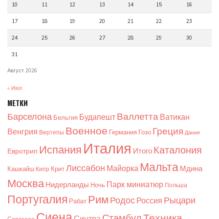
10
11
12
13
14
15
16
17
18
19
20
21
22
23
24
25
26
27
28
29
30
31
Август 2026
« Июл
МЕТКИ
Валлетта
Барселона
Будапешт
Ватикан
Бельгия
Военное
Греция
Венгрия
Германия
Гозо
Вертепы
Дания
Италия
Испания
Каталония
Итого
Евротрип
Мальта
Лиссабон
Майорка
Мдина
Кашкайш
Крит
Кипр
Москва
Парк миниатюр
Нидерланды
Ночь
Польша
Португалия
Рим
Родос
Рыцари
Россия
Рабат
Сиена
Техника
Стамбул
Синтра
Сарагоса