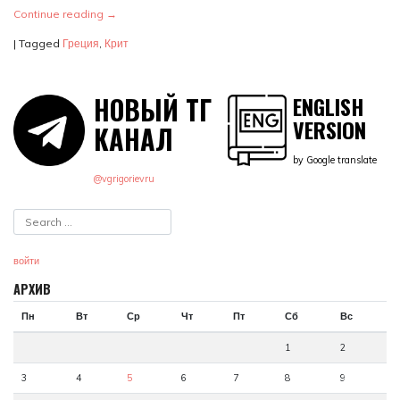
Continue reading
→
|
Tagged
Греция
,
Крит
НОВЫЙ ТГ
ENGLISH
VERSION
КАНАЛ
by Google translate
@vgrigorievru
войти
АРХИВ
Пн
Вт
Ср
Чт
Пт
Сб
Вс
1
2
3
4
5
6
7
8
9