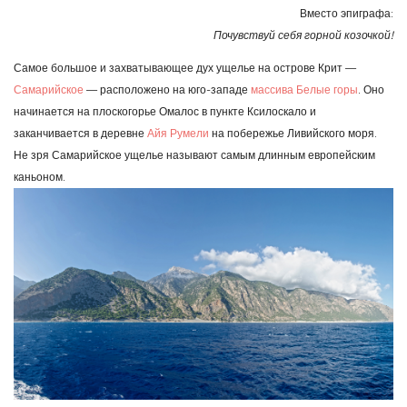
Крит.
Вместо эпиграфа:
Ущелье
Почувствуй себя горной козочкой!
Самария
Самое большое и захватывающее дух ущелье на острове Крит —
Самарийское
— расположено на юго-западе
массива Белые горы
. Оно
начинается на плоскогорье Омалос в пункте Ксилоскало и
заканчивается в деревне
Айя Румели
на побережье Ливийского моря.
Не зря Самарийское ущелье называют самым длинным европейским
каньоном.