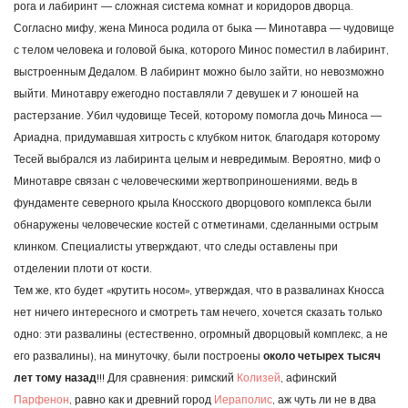
рога и лабиринт — сложная система комнат и коридоров дворца.
Согласно мифу, жена Миноса родила от быка — Минотавра — чудовище
с телом человека и головой быка, которого Минос поместил в лабиринт,
выстроенным Дедалом. В лабиринт можно было зайти, но невозможно
выйти. Минотавру ежегодно поставляли 7 девушек и 7 юношей на
растерзание. Убил чудовище Тесей, которому помогла дочь Миноса —
Ариадна, придумавшая хитрость с клубком ниток, благодаря которому
Тесей выбрался из лабиринта целым и невредимым. Вероятно, миф о
Минотавре связан с человеческими жертвоприношениями, ведь в
фундаменте северного крыла Кносского дворцового комплекса были
обнаружены человеческие костей с отметинами, сделанными острым
клинком. Специалисты утверждают, что следы оставлены при
отделении плоти от кости.
Тем же, кто будет «крутить носом», утверждая, что в развалинах Кносса
нет ничего интересного и смотреть там нечего, хочется сказать только
одно: эти развалины (естественно, огромный дворцовый комплекс, а не
его развалины), на минуточку, были построены
около четырех тысяч
лет тому назад
!!! Для сравнения: римский
Колизей
, афинский
Парфенон
, равно как и древний город
Иераполис
, аж чуть ли не в два