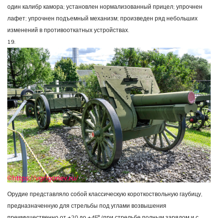
один калибр камора; установлен нормализованный прицел; упрочнен
лафет; упрочнен подъемный механизм; произведен ряд небольших
изменений в противооткатных устройствах.
19.
Орудие представляло собой классическую короткоствольную гаубицу,
предназначенную для стрельбы под углами возвышения
преимущественно от +20 до +45° (при стрельбе полным зарядом и с