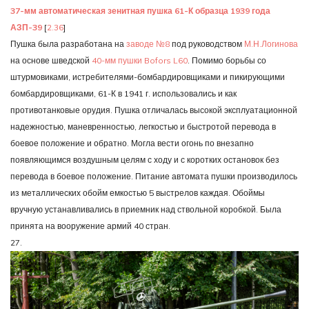
37-мм автоматическая зенитная пушка 61-К образца 1939 года
АЗП-39
[
2.36
]
Пушка была разработана на
заводе №8
под руководством
М.Н.Логинова
на основе шведской
40-мм пушки Bofors L60
. Помимо борьбы со
штурмовиками, истребителями-бомбардировщиками и пикирующими
бомбардировщиками, 61-К в 1941 г. использовались и как
противотанковые орудия. Пушка отличалась высокой эксплуатационной
надежностью, маневренностью, легкостью и быстротой перевода в
боевое положение и обратно. Могла вести огонь по внезапно
появляющимся воздушным целям с ходу и с коротких остановок без
перевода в боевое положение. Питание автомата пушки производилось
из металлических обойм емкостью 5 выстрелов каждая. Обоймы
вручную устанавливались в приемник над ствольной коробкой. Была
принята на вооружение армий 40 стран.
27.