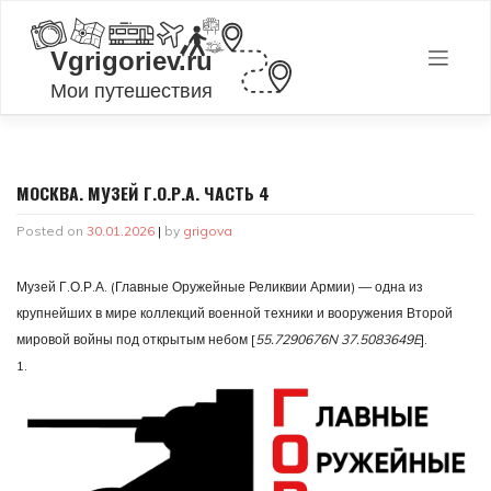
Skip
to
content
МОСКВА. МУЗЕЙ Г.О.Р.А. ЧАСТЬ 4
Posted on
30.01.2026
|
by
grigova
Музей Г.О.Р.А. (Главные Оружейные Реликвии Армии) — одна из
крупнейших в мире коллекций военной техники и вооружения Второй
мировой войны под открытым небом [
55.7290676N 37.5083649E
].
1.