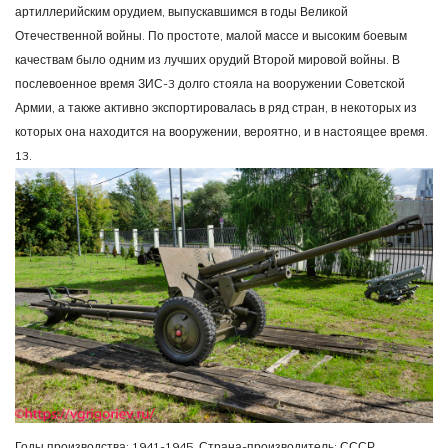
артиллерийским орудием, выпускавшимся в годы Великой
Отечественной войны. По простоте, малой массе и высоким боевым
качествам было одним из лучших орудий Второй мировой войны. В
послевоенное время ЗИС-3 долго стояла на вооружении Советской
Армии, а также активно экспортировалась в ряд стран, в некоторых из
которых она находится на вооружении, вероятно, и в настоящее время.
13.
Годы производства: 1941-1945. Страна-производитель: СССР.