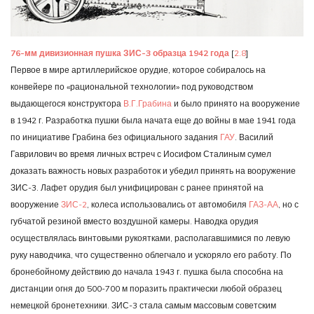
76-мм дивизионная пушка ЗИС-3 образца 1942 года
[
2.8
]
Первое в мире артиллерийское орудие, которое собиралось на
конвейере по «рациональной технологии» под руководством
выдающегося конструктора
В.Г.Грабина
и было принято на вооружение
в 1942 г. Разработка пушки была начата еще до войны в мае 1941 года
по инициативе Грабина без официального задания
ГАУ
. Василий
Гаврилович во время личных встреч с Иосифом Сталиным сумел
доказать важность новых разработок и убедил принять на вооружение
ЗИС-3. Лафет орудия был унифицирован с ранее принятой на
вооружение
ЗИС-2
, колеса использовались от автомобиля
ГАЗ-АА
, но с
губчатой резиной вместо воздушной камеры. Наводка орудия
осуществлялась винтовыми рукоятками, располагавшимися по левую
руку наводчика, что существенно облегчало и ускоряло его работу. По
бронебойному действию до начала 1943 г. пушка была способна на
дистанции огня до 500-700 м поразить практически любой образец
немецкой бронетехники. ЗИС-3 стала самым массовым советским