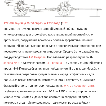
122-мм гаубица М-30 образца 1938 года
[
2.21
]
Знаменитая гаубица времен Второй мировой войны. Гаубица
использовалась для стрельбы с закрытых позиций по живой силе
противника; разрушения вражеских полевых фортификационных
сооружений; проделывания проходов в проволочных заграждениях при
невозможности использования минометов. Орудие было разработано
под руководством
Ф.Ф.Петрова
. Параллельно разработку вело КБ
завода №92
под руководством
В.Г.Грабина
. По итогам испытаний пушек
проект Ф.Ф.Петрова был признан победителем. В 1943 г. для борьбы с
танками был разработан кумулятивный снаряд, эффективный для
борьбы со всеми типами танков противника. Результативным был и
фугасный снаряд при прямом попадании в
легкие
и
средние танки
.
Гаубица серийно выпускалась с 1939 по 1955 г., экспортировалась во
многие страны мира и до сих пор состоит на вооружении армий
некоторых стран. Использовалась практически во всех войнах и