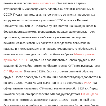
пехоты и кавалерии
огнем и колесами
. Оно является первым
крупносерийным образцом артиллерийской техники, созданным в
СССР. Пушка принимала активное участие во многих предвоенных
вооруженных конфликтах с участием СССР, а также в Великой
Отечественной войне. Полковые пушки, постоянно находившиеся в
боевых порядках пехоты и оперативно подавлявшие огневые точки
противника, пользовались любовью и уважением со стороны
пехотинцев и собственных расчетов; в солдатском лексиконе их
называли «полковушками» или ласково-эмоционально «бобиками». В
качестве прототипа для разработки была выбрана
76-мм короткая
пушка обр. 1913 г.
Задание на проектирование нового орудия было
выдано КБ Оружейно-артиллерийского треста (ОАТ) под руководством
С.П.Шукалова
. В начале 1926 г. был изготовлен опытный образец
орудия. После проведения испытаний и соответствующих доработок, в
начале 1928 г. пушка КБ ОАТ была принята на вооружение
РККА
под
официальным названием «76-мм полковая пушка обр. 1927 г.». Перед
началом серийного производства АТК под руководством
Ф.Ф.Лендера
произвело некоторые доработки пушки. В 1930 г. скрепленный ствол
был заменен на моноблок, в том же году для орудия было разработано