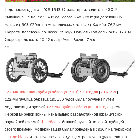
Годы производства: 1928-1943. Страна-производитель: СССР.
Выпущено: не менее 18438 ед. Масса: 740-780 кг (на деревянных
колесах); 903-920 кг (на металлических колесах). Калибр: 76,2 мм.
Скорость перевозки по шоссе: 25 км/ч. Наибольшая дальность: 8550 м.
Скорострельность: 10-12 выстр./мин. Расчет: 7 чел.
18.
122-мм полевая гаубица образца 1910/1930 годов
[
2.16, 2.20
]
122-мм гаубица образца 1910/30 годов была получена путем
модернизации русской
122-мм гаубицы образца 1910 года
времен
Первой мировой войны, изначально разработанной французской
оружейной фирмой
«Шнейдер»
, бывшей лучшей полевой гаубицей
своего времени. Модернизация была проведена в 1930 г. на пермском
заводе №172
и заключалась в следующем: расточена (удлинена) на