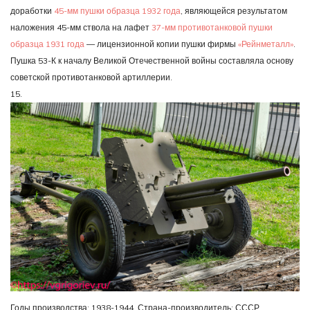
доработки
45-мм пушки образца 1932 года
, являющейся результатом
наложения 45-мм ствола на лафет
37-мм противотанковой пушки
образца 1931 года
— лицензионной копии пушки фирмы
«Рейнметалл»
.
Пушка 53-К к началу Великой Отечественной войны составляла основу
советской противотанковой артиллерии.
15.
Годы производства: 1938-1944. Страна-производитель: СССР.