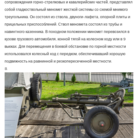
сопровождения горно-стрелковых и кавалерийских частей, представлял
собой гладкоствольный миномет жесткой системы со схемой мнимого
треугольника. Он состоял из ствола, двуноги-лафета, опорной плиты и
прицельных приспособлений. Ствол миномета состоял из трубы и
навинтного казенника. В походном положении миномет перевозился в
кузове грузового автомобиля, конной тягой на колесном ходу или в 9
вьюках. Для перемещения в боевой обстановке по горной местности
использовался колесный ход с передком, обеспечивавший хорошую
подвижность на равнинной и резкопересеченной местности.
8.