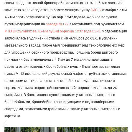
связи с недостаточной бронепробиваемостью в 1943 г. было частично
заменено в производстве на более мощную пушку
ЗИС-2
калибра 57 мм.
45-мм противотанковая пушка обр. 1942 года М-42 была получена
путем модернизации на
заводе №172
в Мотовилихе под руководством
М.Ю.Цирульникова
45-мм пушки образца 1937 года 53-К
. Модернизация
заключалась в удлинении ствола с 46 калибров до 68,6, в усилении
метательного заряда, также был предпринят ряд технологических мер
для упрощения серийного производства. Толщина брони щитового
прикрытия была увеличена с 4,5 мм до 7 мм для лучшей защиты
расчета от винтовочных бронебойных пуль. 45-мм противотанковая
пушка М-42 имела легкий двухколесный лафет с трубчатыми станинами,
на котором монтировался ствол-моноблок с полуавтоматическим
вертикальным затвором, обеспечивавший скорострельность до 20
выстр/мин. В боекомплект пушки входили: унитарные выстрелы с
бронебойными, бронебойно-трассирующими и подкалиберными
снарядами, осколочными гранатами, а также унитарные выстрелы с
картечью.
3.