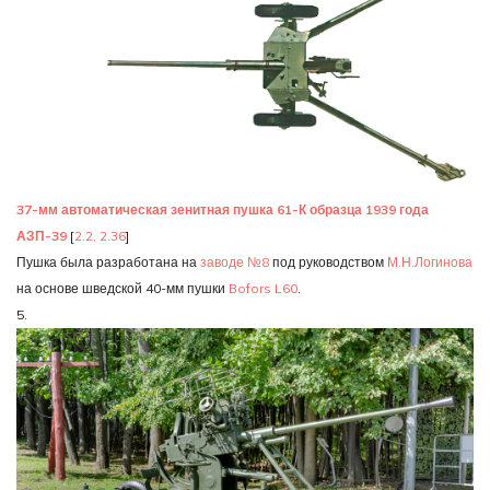
37-мм автоматическая зенитная пушка 61-К образца 1939 года
АЗП-39
[
2.2, 2.36
]
Пушка была разработана на
заводе №8
под руководством
М.Н.Логинова
на основе шведской 40-мм пушки
Bofors L60
.
5.