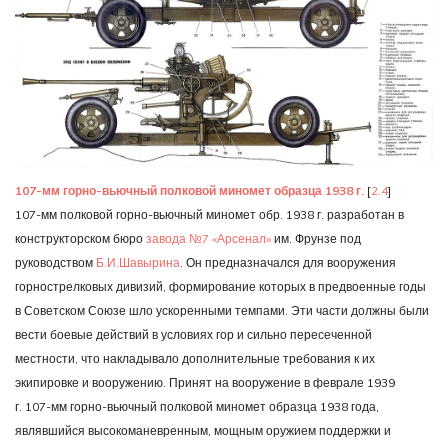
107-мм горно-вьючный полковой миномет образца 1938 г.
[
2.4
]
107-мм полковой горно-вьючный миномет обр. 1938 г. разработан в
конструкторском бюро
завода №7 «Арсенал»
им. Фрунзе под
руководством
Б.И.Шавырина
. Он предназначался для вооружения
горнострелковых дивизий, формирование которых в предвоенные годы
в Советском Союзе шло ускоренными темпами. Эти части должны были
вести боевые действий в условиях гор и сильно пересеченной
местности, что накладывало дополнительные требования к их
экипировке и вооружению. Принят на вооружение в феврале 1939
г. 107-мм горно-вьючный полковой миномет образца 1938 года,
являвшийся высокоманевренным, мощным оружием поддержки и