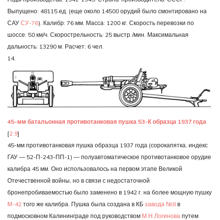
Выпущено: 48115 ед. (еще около 14500 орудий было смонтировано на
САУ
СУ-76
). Калибр: 76 мм. Масса: 1200 кг. Скорость перевозки по
шоссе: 50 км/ч. Скорострельность: 25 выстр./мин. Максимальная
дальность: 13290 м. Расчет: 6 чел.
14.
45-мм батальонная противотанковая пушка 53-К образца 1937 года
[
2.9
]
45-мм противотанковая пушка образца 1937 года (сорокапятка, индекс
ГАУ — 52-П-243-ПП-1) — полуавтоматическое противотанковое орудие
калибра 45 мм. Оно использовалось на первом этапе Великой
Отечественной войны, но в связи с недостаточной
бронепробиваемостью было заменено в 1942 г. на более мощную пушку
М-42
того же калибра. Пушка была создана в КБ
завода №8
в
подмосковном Калининграде под руководством
М.Н.Логинова
путем