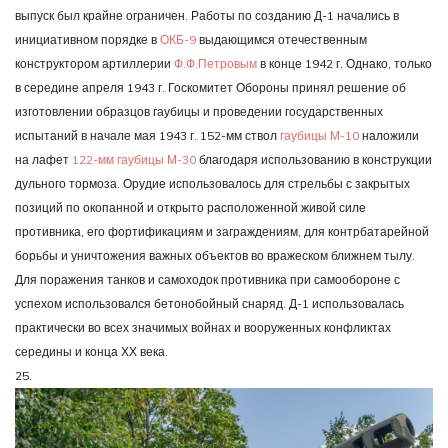
выпуск был крайне ограничен. Работы по созданию Д-1 начались в
инициативном порядке в
ОКБ-9
выдающимся отечественным
конструктором артиллерии
Ф.Ф.Петровым
в конце 1942 г. Однако, только
в середине апреля 1943 г. Госкомитет Обороны принял решение об
изготовлении образцов гаубицы и проведении государственных
испытаний в начале мая 1943 г. 152-мм ствол
гаубицы М-10
наложили
на лафет
122-мм гаубицы М-30
благодаря использованию в конструкции
дульного тормоза. Орудие использовалось для стрельбы с закрытых
позиций по окопанной и открыто расположенной живой силе
противника, его фортификациям и заграждениям, для контрбатарейной
борьбы и уничтожения важных объектов во вражеском ближнем тылу.
Для поражения танков и самоходок противника при самообороне с
успехом использовался бетонобойный снаряд. Д-1 использовалась
практически во всех значимых войнах и вооруженных конфликтах
середины и конца ХХ века.
25.