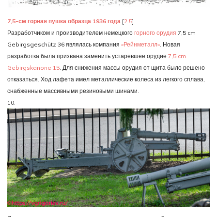
7,5-см горная пушка образца 1936 года
[
2.5
]
Разработчиком и производителем немецкого
горного орудия
7,5 cm
Gebirgsgeschütz 36 являлась компания
«Рейнметалл»
. Новая
разработка была призвана заменить устаревшее орудие
7,5 cm
Gebirgskanone 15
. Для снижения массы орудия от щита было решено
отказаться. Ход лафета имел металлические колеса из легкого сплава,
снабженные массивными резиновыми шинами.
10.