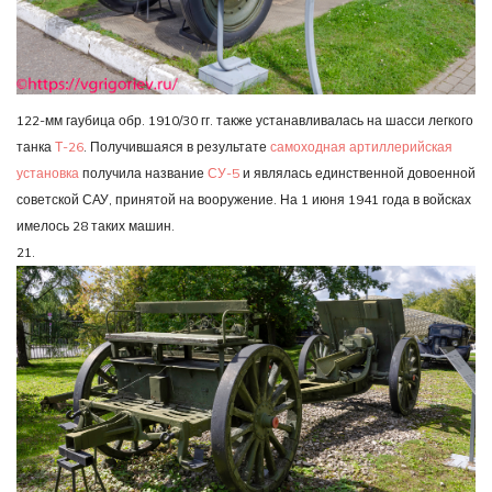
122-мм гаубица обр. 1910/30 гг. также устанавливалась на шасси легкого
танка
Т-26
. Получившаяся в результате
самоходная артиллерийская
установка
получила название
СУ-5
и являлась единственной довоенной
советской САУ, принятой на вооружение. На 1 июня 1941 года в войсках
имелось 28 таких машин.
21.