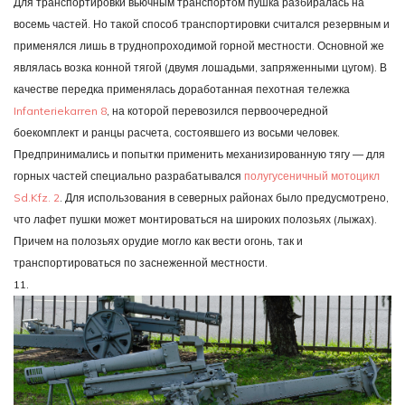
Для транспортировки вьючным транспортом пушка разбиралась на
восемь частей. Но такой способ транспортировки считался резервным и
применялся лишь в труднопроходимой горной местности. Основной же
являлась возка конной тягой (двумя лошадьми, запряженными цугом). В
качестве передка применялась доработанная пехотная тележка
Infanteriekarren 8
, на которой перевозился первоочередной
боекомплект и ранцы расчета, состоявшего из восьми человек.
Предпринимались и попытки применить механизированную тягу — для
горных частей специально разрабатывался
полугусеничный мотоцикл
Sd.Kfz. 2
. Для использования в северных районах было предусмотрено,
что лафет пушки может монтироваться на широких полозьях (лыжах).
Причем на полозьях орудие могло как вести огонь, так и
транспортироваться по заснеженной местности.
11.