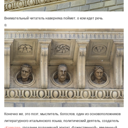
Внимательный читатель наверняка поймет, о ком идет речь.
8.
Конечно же, это поэт, мыслитель, богослов, один из основоположников
литературного итальянского языка, политический деятель, создатель
«Комедии»
(позднее получившей эпитет «Божественной», введенный