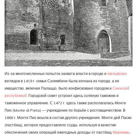
Из-за многочисленных попыток захвата власти в городе и
гвельфских
взглядов в 1419 г. семья Салимбени была изгнана из города, а ее
имущество, включая Палаццо, было конфисковано городом и
Сиенской
республикой
. Городской совет устроил здесь соляную таможню и
таможенное управление. С 1472 г. здесь также располагалась Монте
Пио (Monte di Pieta) — учреждение по борьбе с ростовщичеством. В
1866 г. Монте Пио вошла в состав другого учреждения, Монте дей Паски
(пастбищ), которое предоставляло ссуды, используя в качестве
обеспечения своих операций ежегодные доходы от пастбищ
Мареммы
,