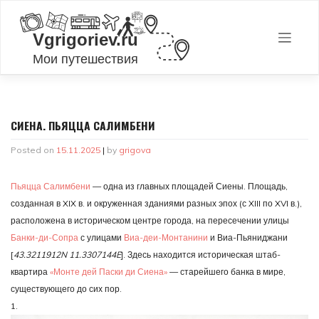
Skip
to
content
СИЕНА. ПЬЯЦЦА САЛИМБЕНИ
Posted on
15.11.2025
|
by
grigova
Пьяцца Салимбени
— одна из главных площадей Сиены. Площадь,
созданная в XIX в. и окруженная зданиями разных эпох (с XIII по XVI в.),
расположена в историческом центре города, на пересечении улицы
Банки-ди-Сопра
с улицами
Виа-деи-Монтанини
и Виа-Пьяниджани
[
43.3211912N 11.3307144E
]. Здесь находится историческая штаб-
квартира
«Монте дей Паски ди Сиена»
— старейшего банка в мире,
существующего до сих пор.
1.