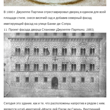
В 1880 г. Джузеппе Партини отреставрировал дворец в едином для всей
площади стиле, снеся висячий сад и добавив северный фасад,
имитирующий фасад на улице Банки-ди-Сопра.
11. Проект фасада дворца Спанокки (
Джузеппе Партини, 1881
).
Сегодня это здание, как и те, что расположены напротив и рядом с ним,
является штаб-квартирой «Монте дей Паски ди Сиена». Внутренний