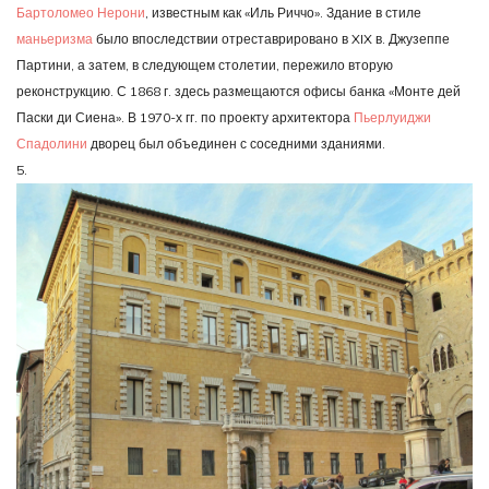
Бартоломео Нерони
, известным как «Иль Риччо». Здание в стиле
маньеризма
было впоследствии отреставрировано в XIX в. Джузеппе
Партини, а затем, в следующем столетии, пережило вторую
реконструкцию. С 1868 г. здесь размещаются офисы банка «Монте дей
Паски ди Сиена». В 1970-х гг. по проекту архитектора
Пьерлуиджи
Спадолини
дворец был объединен с соседними зданиями.
5.