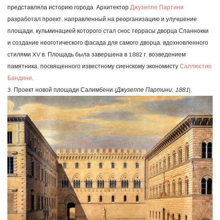
представляла историю города. Архитектор
Джузеппе Партини
разработал проект, направленный на реорганизацию и улучшение
площади, кульминацией которого стал снос террасы дворца Спаннокки
и создание неоготического фасада для самого дворца, вдохновленного
стилями XV в. Площадь была завершена в 1882 г. возведением
памятника, посвященного известному сиенскому экономисту
Саллюстио
Бандини
.
3. Проект новой площади Салимбени (
Джузеппе Партини, 1881
).