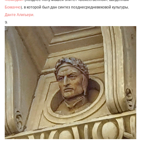
Боккаччо
), в которой был дан синтез позднесредневековой культуры,
Данте Алигьери
.
9.