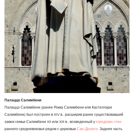
Палаццо Салимбени
Палаццо Салимбени (ранее Рокка Салимбени или Кастелларе
Салимбени) был построен в XIV в., расширив ранее существовавший
замок семьи Салимбени XII или XIII в., возведенный у
городских стен
раннего средневековья рядом с церковью
Сан-Донато
. Задняя часть