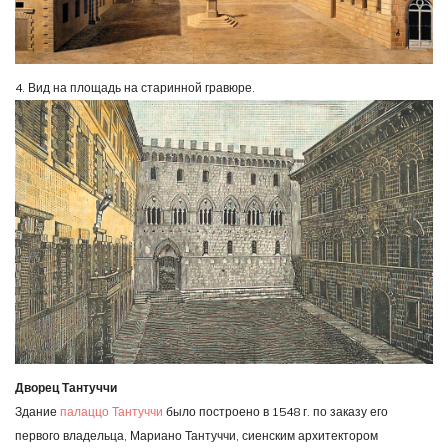
4. Вид на площадь на старинной гравюре.
Дворец Тантуччи
Здание
палаццо Тантуччи
было построено в 1548 г. по заказу его
первого владельца, Мариано Тантуччи, сиенским архитектором