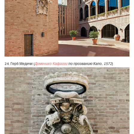
24. Герб Медичи (
Доменико Кафагги
по прозванию Капо, 1572
)