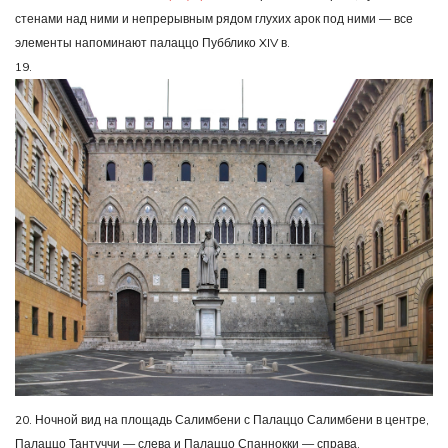
стенами над ними и непрерывным рядом глухих арок под ними — все
элементы напоминают палаццо Пубблико XIV в.
19.
20. Ночной вид на площадь Салимбени с Палаццо Салимбени в центре,
Палаццо Тантуччи — слева и Палаццо Спаннокки — справа.