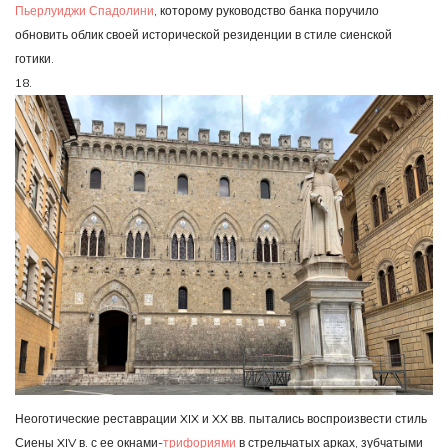
Пьерлуиджи Спадолини
, которому руководство банка поручило
обновить облик своей исторической резиденции в стиле сиенской
готики.
18.
Неоготические реставрации XIX и XX вв. пытались воспроизвести стиль
Сиены XIV в. с ее окнами-
трифориями
в стрельчатых арках, зубчатыми