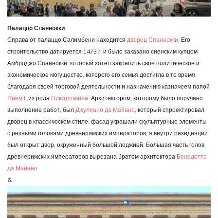
Палаццо Спаннокки
Справа от палаццо Салимбени находится
дворец Спаннокки
. Его
строительство датируется 1473 г. и было заказано сиенским купцом
Амброджо Спаннокки, который хотел закрепить свое политическое и
экономическое могущество, которого его семья достигла в то время
благодаря своей торговой деятельности и назначению казначеем папой
Пием II
из рода
Пикколомини
. Архитектором, которому было поручено
выполнение работ, был
Джулиано да Майано
, который спроектировал
дворец в классическом стиле: фасад украшали скульптурные элементы
с резными головами древнеримских императоров, а внутри резиденции
был открыт двор, окруженный большой лоджией. Большая часть голов
древнеримских императоров вырезана братом архитектора
Бенедетто
да Майано
.
6.