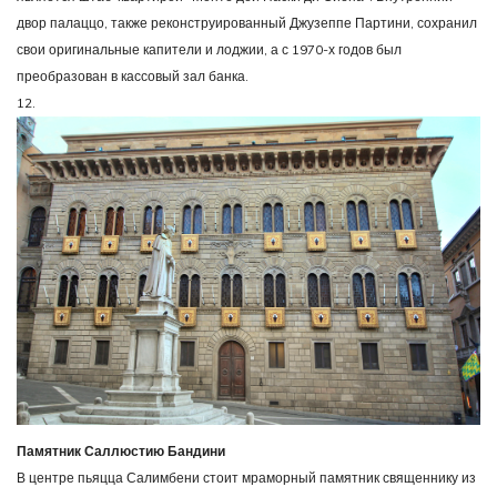
двор палаццо, также реконструированный Джузеппе Партини, сохранил
свои оригинальные капители и лоджии, а с 1970-х годов был
преобразован в кассовый зал банка.
12.
Памятник Саллюстию Бандини
В центре пьяцца Салимбени стоит мраморный памятник священнику из