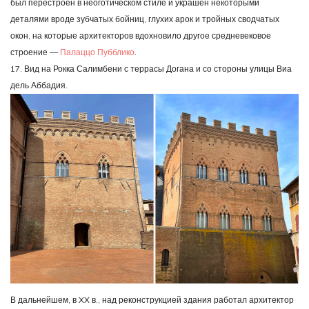
был перестроен в неоготическом стиле и украшен некоторыми
деталями вроде зубчатых бойниц, глухих арок и тройных сводчатых
окон, на которые архитекторов вдохновило другое средневековое
строение —
Палаццо Пубблико
.
17. Вид на Рокка Салимбени с террасы Догана и со стороны улицы Виа
дель Аббадия.
В дальнейшем, в XX в., над реконструкцией здания работал архитектор