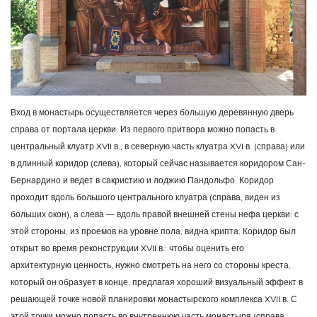
Вход в монастырь осуществляется через большую деревянную дверь
справа от портала церкви. Из первого притвора можно попасть в
центральный клуатр XVII в., в северную часть клуатра XVI в. (справа) или
в длинный коридор (слева), который сейчас называется коридором Сан-
Бернардино и ведет в сакристию и лоджию Пандольфо. Коридор
проходит вдоль большого центрального клуатра (справа, виден из
больших окон), а слева — вдоль правой внешней стены нефа церкви: с
этой стороны, из проемов на уровне пола, видна крипта. Коридор был
открыт во время реконструкции XVII в.: чтобы оценить его
архитектурную ценность, нужно смотреть на него со стороны креста,
который он образует в конце, предлагая хороший визуальный эффект в
решающей точке новой планировки монастырского комплекса XVII в. С
этой точки можно попасть во внутреннюю часть монастыря (справа,