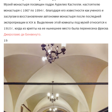
Музей монастыря посвящен падре Аурелио Кастелли, настоятелю
монастыря с 1867 по 1894 г., благодаря его известности как ученого и
заслугам в восстановлении автономии монастыря после последней
экспроприации в XIX в. Выделение этой комнаты под музей относится к
1910 г., когда из крипты на ее нынешнее место была перенесена фреска
Джироламо ди Бенвенуто
.
19.