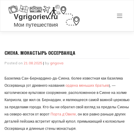
Skip
to
content
СИЕНА. МОНАСТЫРЬ ОССЕРВАНЦА
Posted on
21.08.2025
|
by
grigova
Базилика Сан-Бернардино-да-Сиена, более известная как базилика
Оссерванца (от древнего названия
ордена меньших братьев
), —
католическое культовое сооружение, расположенное в Сиене на холме
Каприола, где жил св. Бернардин, и являющееся самой важной церковью
за пределами города. Кто бы ни обратил свой взгляд за пределы Сиены
на северо-восток от ворот
Порта д’Овиле
, он все равно раньше других
деталей пейзажа встретит круглый купол, примыкающий к колокольне
Оссерванца и длинные стены монастыря.