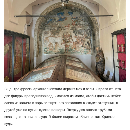
В центре фрески архангел Михаил держит меч и весы. Справа от него
две фигуры праведников поднимаются из могил, чтобы достичь небес;
слева из ковчега в порыве тщетного раскаяния выходит отступник, а
другой уже на пути в адские пещеры. Вверху два ангела трубами
возвещают о начале суда. В более широком абрисе стоит Христос-
судья.