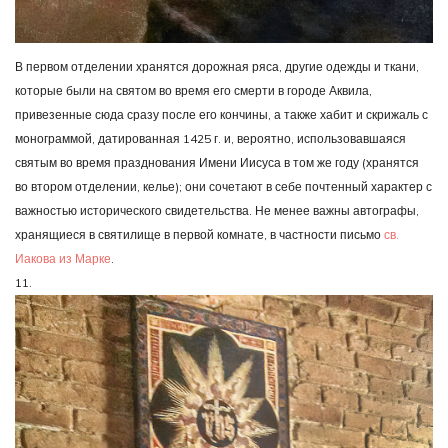
В первом отделении хранятся дорожная ряса, другие одежды и ткани,
которые были на святом во время его смерти в городе Аквила,
привезенные сюда сразу после его кончины, а также хабит и скрижаль с
монограммой, датированная 1425 г. и, вероятно, использовавшаяся
святым во время празднования Имени Иисуса в том же году (хранятся
во втором отделении, келье); они сочетают в себе почтенный характер с
важностью исторического свидетельства. Не менее важны автографы,
хранящиеся в святилище в первой комнате, в частности письмо
св.
Иакова из Марке
.
11.