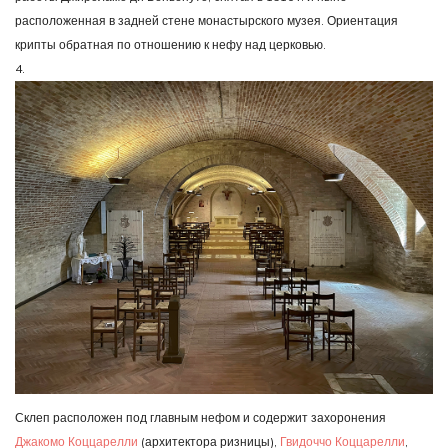
расположенная в задней стене монастырского музея. Ориентация
крипты обратная по отношению к нефу над церковью.
4.
Склеп расположен под главным нефом и содержит захоронения
Джакомо Коццарелли
(архитектора ризницы),
Гвидоччо Коццарелли
,