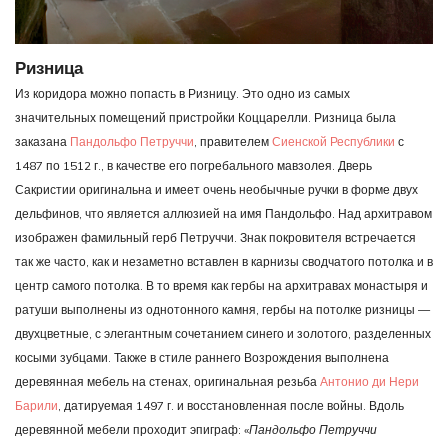
Ризница
Из коридора можно попасть в Ризницу. Это одно из самых
значительных помещений пристройки Коццарелли. Ризница была
заказана
Пандольфо Петруччи
, правителем
Сиенской Республики
с
1487 по 1512 г., в качестве его погребального мавзолея. Дверь
Сакристии оригинальна и имеет очень необычные ручки в форме двух
дельфинов, что является аллюзией на имя Пандольфо. Над архитравом
изображен фамильный герб Петруччи. Знак покровителя встречается
так же часто, как и незаметно вставлен в карнизы сводчатого потолка и в
центр самого потолка. В то время как гербы на архитравах монастыря и
ратуши выполнены из однотонного камня, гербы на потолке ризницы —
двухцветные, с элегантным сочетанием синего и золотого, разделенных
косыми зубцами. Также в стиле раннего Возрождения выполнена
деревянная мебель на стенах, оригинальная резьба
Антонио ди Нери
Барили
, датируемая 1497 г. и восстановленная после войны. Вдоль
деревянной мебели проходит эпиграф: «
Пандольфо Петруччи