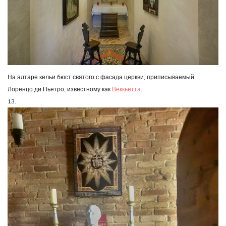
На алтаре кельи бюст святого с фасада церкви, приписываемый
Лоренцо ди Пьетро, известному как
Веккьетта
.
13.