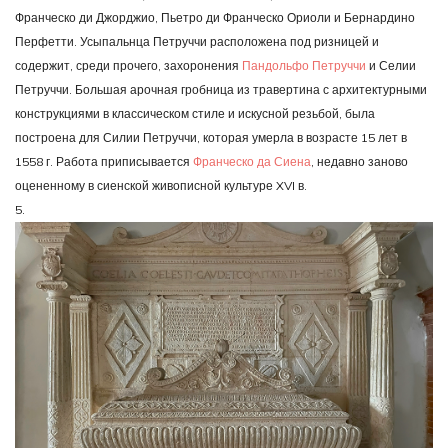
Франческо ди Джорджио, Пьетро ди Франческо Ориоли и Бернардино
Перфетти. Усыпальнца Петруччи расположена под ризницей и
содержит, среди прочего, захоронения
Пандольфо Петруччи
и Селии
Петруччи. Большая арочная гробница из травертина с архитектурными
конструкциями в классическом стиле и искусной резьбой, была
построена для Силии Петруччи, которая умерла в возрасте 15 лет в
1558 г. Работа приписывается
Франческо да Сиена
, недавно заново
оцененному в сиенской живописной культуре XVI в.
5.