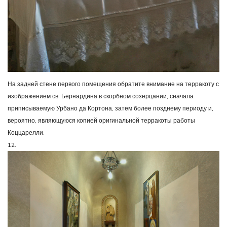
На задней стене первого помещения обратите внимание на терракоту с
изображением св. Бернардина в скорбном созерцании, сначала
приписываемую Урбано да Кортона, затем более позднему периоду и,
вероятно, являющуюся копией оригинальной терракоты работы
Коццарелли.
12.