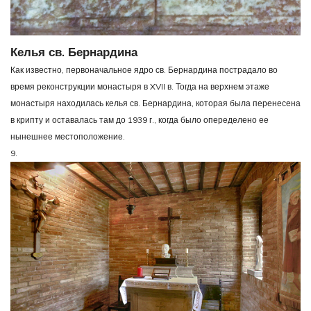
Келья св. Бернардина
Как известно, первоначальное ядро св. Бернардина пострадало во
время реконструкции монастыря в XVII в. Тогда на верхнем этаже
монастыря находилась келья св. Бернардина, которая была перенесена
в крипту и оставалась там до 1939 г., когда было опеределено ее
нынешнее местоположение.
9.