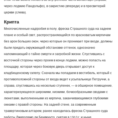
через лоджию Пандольфо), в сакристию (впереди) и в пресвитерий
церкви (слева).
Крипта
Многочисленные надгробия в полу, фреска Страшного суда на заднем
плане и особый свет, распространяющийся по красноватым кирпичам
без арок больших окон, через которые он проникает при входе, должны
были придать окружающей обстановке оттенок, однозначно
напоминающий о тайне смерти и загробной жизни. Спустившись с
восточной стороны через проем в конце лоджии, можно попасть на
площадку, которая через боковую дверь открывает доступ к
кладбищенскому склепу. Сначала мы попадаем в вестибюль, который с
противоположной стороны от входа ведет к усыпальнице Петруччи, а
справа, спустившись на несколько ступенек, — в обширное помещение,
характеризующееся широкими, низкими, бочкообразными сводами с
люнетами, выполненными из кирпича, заканчивающимися глубокими
окнами с правой стороны. На задней стене, за современным
травертиновым алтарем, ранее находилась фреска Страшного суда
работы Джироламо ди Бенвенуто, снятая в 1910 г. и ныне