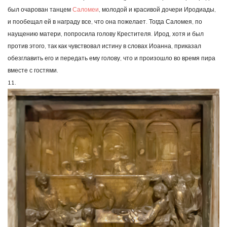
был очарован танцем
Саломеи
, молодой и красивой дочери Иродиады,
и пообещал ей в награду все, что она пожелает. Тогда Саломея, по
наущению матери, попросила голову Крестителя. Ирод, хотя и был
против этого, так как чувствовал истину в словах Иоанна, приказал
обезглавить его и передать ему голову, что и произошло во время пира
вместе с гостями.
11.