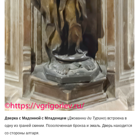
Дверка с Мадонной с Младенцем
(
Джованни ди Турино
) встроена в
одну из граней скинии. Позолоченная бронза и эмаль. Дверь находится
со стороны алтаря.