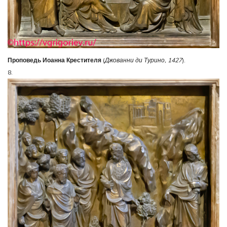
Проповедь Иоанна Крестителя
(
Джованни ди Турино, 1427
).
8.