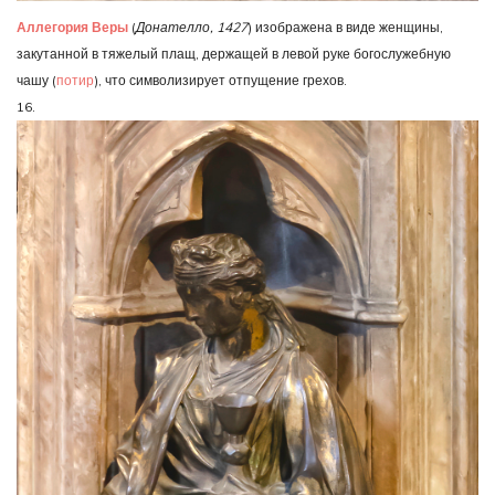
Аллегория Веры
(
Донателло, 1427
) изображена в виде женщины,
закутанной в тяжелый плащ, держащей в левой руке богослужебную
чашу (
потир
), что символизирует отпущение грехов.
16.