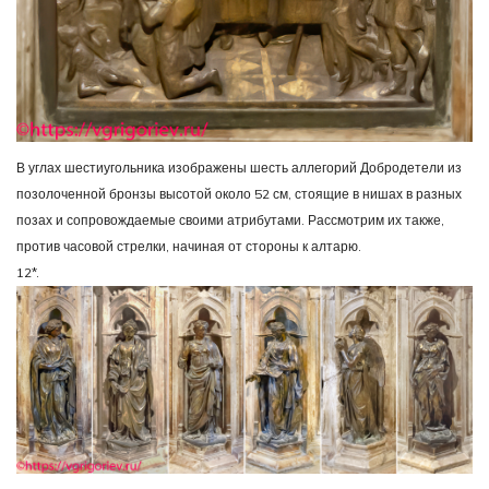
В углах шестиугольника изображены шесть аллегорий Добродетели из
позолоченной бронзы высотой около 52 см, стоящие в нишах в разных
позах и сопровождаемые своими атрибутами. Рассмотрим их также,
против часовой стрелки, начиная от стороны к алтарю.
12*.