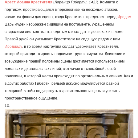
Арест Иоанна Крестителя
(
Лоренцо Гиберти, 1427
). Комната с
портиком, простирающаяся в перспективе на несколько этажей,
является фоном для сцены, когда Креститель предстает перед
Иродом
.
Царь Иудеи изображен сидящим на постаменте, украшенном
спиралями листьев аканта, одетым как солдат, в доспехах и шлеме.
Правой рукой он указывает Крестителю на сидящую рядом с ним
Иродиаду
, в то время как группа солдат удерживает Крестителя,
который приходит в ярость, поднимает руки и хмурится. Движение и
возбуждение правой половины сцены достигается использованием
ломаных и диагональных линий, в отличие от спокойной левой
половины, в которой жесты происходят по ортогональным линиям. Как и
в других работах Гиберти, рельеф искусно модулируется разной
толщиной, чтобы подчеркнуть выразительность сцены и усилить
пространственное ощущение.
10.