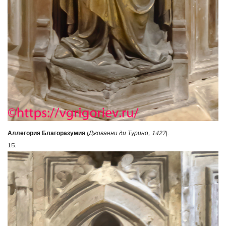
Аллегория Благоразумия
(
Джованни ди Турино, 1427
).
15.