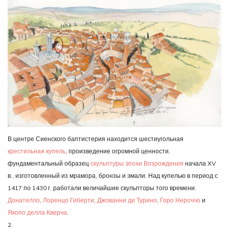
В центре Сиенского баптистерия находится шестиугольная
крестильная купель
, произведение огромной ценности,
фундаментальный образец
скульптуры эпохи Возрождения
начала XV
в., изготовленный из мрамора, бронзы и эмали. Над купелью в период с
1417 по 1430 г. работали величайшие скульпторы того времени:
Донателло
,
Лоренцо Гиберти
,
Джованни ди Турино
,
Горо Нероччо
и
Якопо делла Кверча
.
2.