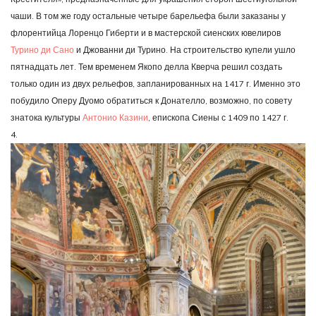
чаши. В том же году остальные четыре барельефа были заказаны у
флорентийца Лоренцо Гиберти и в мастерской сиенских ювелиров
Турино ди Сано
и Джованни ди Турино. На строительство купели ушло
пятнадцать лет. Тем временем Якопо делла Кверча решил создать
только один из двух рельефов, запланированных на 1417 г. Именно это
побудило Оперу Дуомо обратиться к Донателло, возможно, по совету
знатока культуры
Антонио Казини
, епископа Сиены с 1409 по 1427 г.
4.