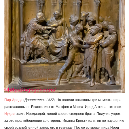
Пир Ирода
(
Донателло, 1427
). На панели показаны три момента пира,
рассказанные в Евангелиях от Матфея и Марка. Ирод Антипа, тетрарх
Иудеи
, жил с Иродиадой, женой своего сводного брата. Получив упрек
за это прелюбодеяние со стороны Иоанна Крестителя, он по наущению
своей возлюбленной запер его в темницу. Позже во время пира Ирод