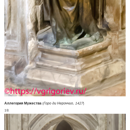
Аллегория Мужества
(
Горо ди Нероччио, 1427
)
18.