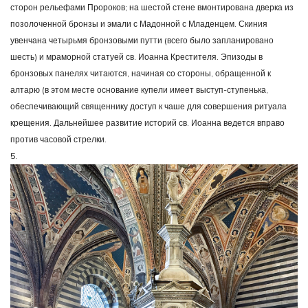
сторон рельефами Пророков; на шестой стене вмонтирована дверка из
позолоченной бронзы и эмали с Мадонной с Младенцем. Скиния
увенчана четырьмя бронзовыми путти (всего было запланировано
шесть) и мраморной статуей св. Иоанна Крестителя. Эпизоды в
бронзовых панелях читаются, начиная со стороны, обращенной к
алтарю (в этом месте основание купели имеет выступ-ступенька,
обеспечивающий священнику доступ к чаше для совершения ритуала
крещения. Дальнейшее развитие историй св. Иоанна ведется вправо
против часовой стрелки.
5.