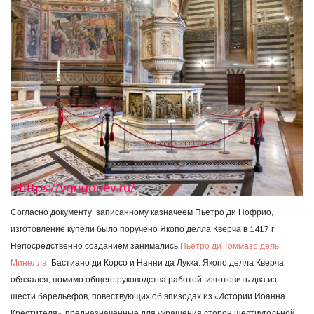
Согласно документу, записанному казначеем Пьетро ди Нофрио,
изготовление купели было поручено Якопо делла Кверча в 1417 г.
Непосредственно созданием занимались
Пьетро ди Томмазо дель
Минелла
, Бастиано ди Корсо и Нанни да Лукка. Якопо делла Кверча
обязался, помимо общего руководства работой, изготовить два из
шести барельефов, повествующих об эпизодах из «Истории Иоанна
Крестителя», предназначенные для украшения сторон шестиугольной