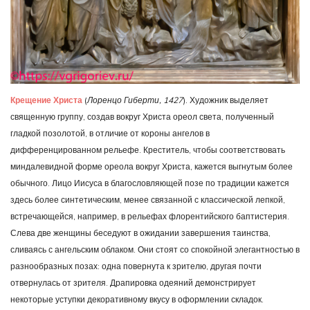
Крещение Христа
(
Лоренцо Гиберти, 1427
). Художник выделяет
священную группу, создав вокруг Христа ореол света, полученный
гладкой позолотой, в отличие от короны ангелов в
дифференцированном рельефе. Креститель, чтобы соответствовать
миндалевидной форме ореола вокруг Христа, кажется выгнутым более
обычного. Лицо Иисуса в благословляющей позе по традиции кажется
здесь более синтетическим, менее связанной с классической лепкой,
встречающейся, например, в рельефах флорентийского баптистерия.
Слева две женщины беседуют в ожидании завершения таинства,
сливаясь с ангельским облаком. Они стоят со спокойной элегантностью в
разнообразных позах: одна повернута к зрителю, другая почти
отвернулась от зрителя. Драпировка одеяний демонстрирует
некоторые уступки декоративному вкусу в оформлении складок.