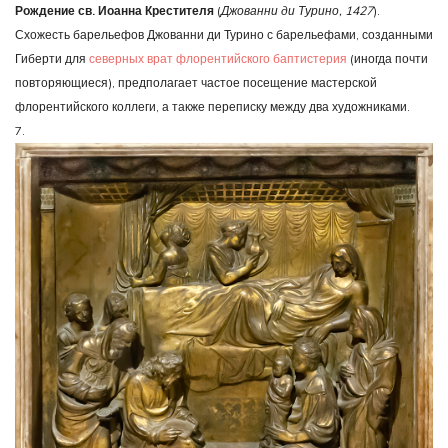
Рождение св. Иоанна Крестителя
(
Джованни ди Турино, 1427
).
Схожесть барельефов Джованни ди Турино с барельефами, созданными
Гиберти для
северных врат флорентийского баптистерия
(иногда почти
повторяющиеся), предполагает частое посещение мастерской
флорентийского коллеги, а также переписку между два художниками.
7.