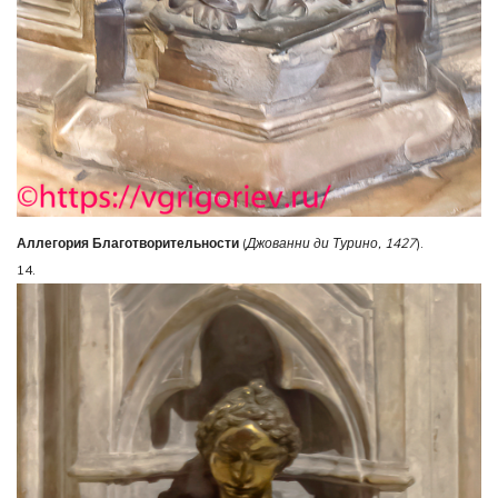
Аллегория Благотворительности
(
Джованни ди Турино, 1427
).
14.