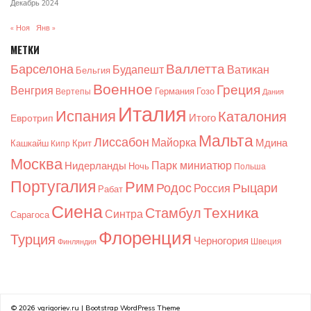
Декабрь 2024
« Ноя
Янв »
МЕТКИ
Валлетта
Барселона
Будапешт
Ватикан
Бельгия
Военное
Греция
Венгрия
Германия
Гозо
Вертепы
Дания
Италия
Испания
Каталония
Итого
Евротрип
Мальта
Лиссабон
Майорка
Мдина
Кашкайш
Крит
Кипр
Москва
Парк миниатюр
Нидерланды
Ночь
Польша
Португалия
Рим
Родос
Рыцари
Россия
Рабат
Сиена
Техника
Стамбул
Синтра
Сарагоса
Флоренция
Турция
Черногория
Швеция
Финляндия
© 2026
vgrigoriev.ru
|
Bootstrap WordPress Theme