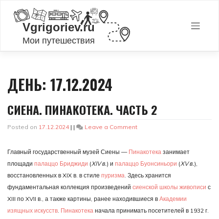
Skip
to
content
ДЕНЬ:
17.12.2024
СИЕНА. ПИНАКОТЕКА. ЧАСТЬ 2
on
Posted on
17.12.2024
|
|
Leave a Comment
Сиена.
Пинакотека.
Главный государственный музей Сиены —
Пинакотека
занимает
Часть
2
площади
палаццо Бриджиди
(
XIV в.
) и
палаццо Буонсиньори
(
XV в.
),
восстановленных в XIX в. в стиле
пуризма
. Здесь хранится
фундаментальная коллекция произведений
сиенской школы живописи
с
XIII по XVII в., а также картины, ранее находившиеся в
Академии
изящных искусств
.
Пинакотека
начала принимать посетителей в 1932 г.