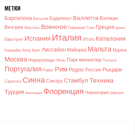
МЕТКИ
Валлетта
Барселона
Будапешт
Ватикан
Бельгия
Военное
Греция
Венгрия
Германия
Гозо
Вертепы
Дания
Италия
Испания
Каталония
Итого
Евротрип
Мальта
Лиссабон
Майорка
Мдина
Кашкайш
Крит
Кипр
Москва
Парк миниатюр
Нидерланды
Ночь
Польша
Португалия
Рим
Родос
Рыцари
Россия
Рабат
Сиена
Техника
Стамбул
Синтра
Сарагоса
Флоренция
Турция
Черногория
Швеция
Финляндия