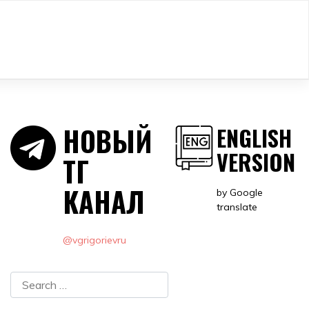
НОВЫЙ
ENGLISH
VERSION
ТГ
КАНАЛ
by Google
translate
@vgrigorievru