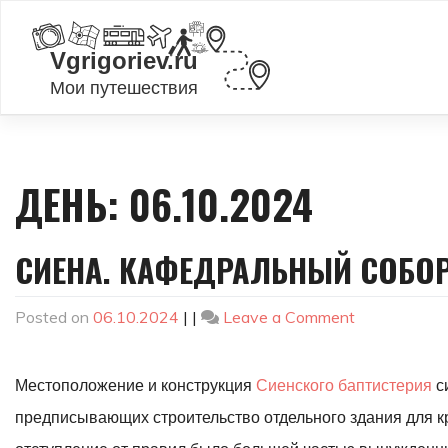
Skip
to
content
ДЕНЬ:
06.10.2024
СИЕНА. КАФЕДРАЛЬНЫЙ СОБОР
on
Posted on
06.10.2024
|
|
Leave a Comment
Сиена.
Кафедраль
Местоположение и конструкция
Сиенского баптистерия
с
собор.
Баптистери
предписывающих строительство отдельного здания для к