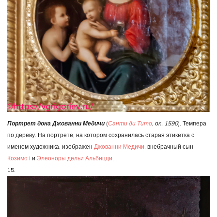
Портрет дона Джованни Медичи
(
Санти ди Тито
, ок. 1590
). Темпера
по дереву. На портрете, на котором сохранилась старая этикетка с
именем художника, изображен
Джованни Медичи
, внебрачный сын
Козимо I
и
Элеоноры дельи Альбицци
.
15.