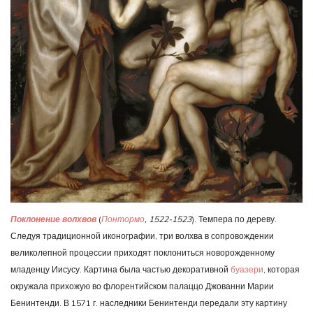
Поклонение волхвов
(
Понтормо
, 1522-1523
). Темпера по дереву.
Следуя традиционной иконографии, три волхва в сопровождении
великолепной процессии приходят поклониться новорожденному
младенцу Иисусу. Картина была частью декоративной
буазери
, которая
окружала прихожую во флорентийском палаццо Джованни Марии
Бенинтенди. В 1571 г. наследники Бенинтенди передали эту картину