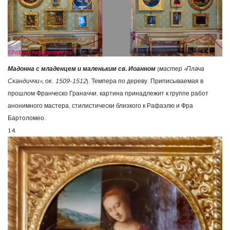
Мадонна с младенцем и маленьким св. Иоанном
(
мастер «Плача
Скандиччи», ок. 1509-1512
). Темпера по дереву. Приписываемая в
прошлом Франческо Граначчи, картина принадлежит к группе работ
анонимного мастера, стилистически близкого к Рафаэлю и Фра
Бартоломео.
14.