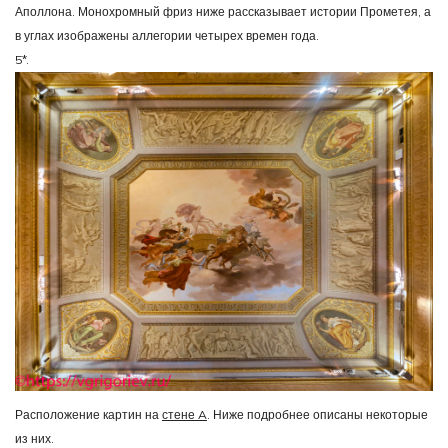
Аполлона. Монохромный фриз ниже рассказывает истории Прометея, а
в углах изображены аллегории четырех времен года.
5*.
Расположение картин на
стене A
. Ниже подробнее описаны некоторые
из них.