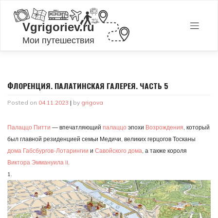
Skip
to
content
ФЛОРЕНЦИЯ. ПАЛАТИНСКАЯ ГАЛЕРЕЯ. ЧАСТЬ 5
Posted on
04.11.2023
|
by
grigova
Палаццо Питти
— впечатляющий
палаццо
эпохи
Возрождения
, который
был главной резиденцией семьи Медичи, великих герцогов Тосканы
дома Габсбургов-Лотарингии
и
Савойского дома
, а также короля
Виктора Эммануила II
.
1.