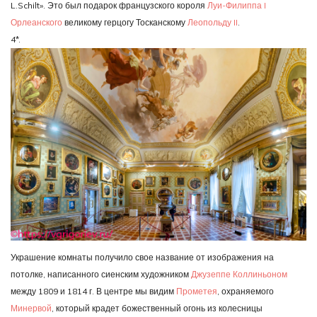
L.Schilt». Это был подарок французского короля
Луи-Филиппа I
Орлеанского
великому герцогу Тосканскому
Леопольду II
.
4*.
Украшение комнаты получило свое название от изображения на
потолке, написанного сиенским художником
Джузеппе Коллиньоном
между 1809 и 1814 г. В центре мы видим
Прометея
, охраняемого
Минервой
, который крадет божественный огонь из колесницы