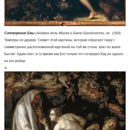
Сотворение Евы
(
Андреа дель Минга и Баччо Бандинелли, ок. 1560
).
Темпера по дереву. Сюжет этой картины, которая образует пару с
симметрично расположенной картиной на той же стене, взят из книги
Бытия. Адам спит, в то время как Бог только что сотворил Еву из одного
из его ребер.
8.