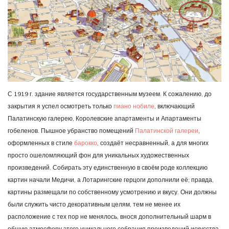
С 1919 г. здание является государственным музеем. К сожалению, до
закрытия я успел осмотреть только
пиано нобиле
, включающий
Палатинскую галерею, Королевские апартаменты и Апартаменты
гобеленов. Пышное убранство помещений
Палатинской галереи
,
оформленных в стиле
барокко
, создаёт несравненный, а для многих
просто ошеломляющий фон для уникальных художественных
произведений. Собирать эту единственную в своём роде коллекцию
картин начали Медичи, а Лотарингские герцоги дополнили её; правда,
картины размещали по собственному усмотрению и вкусу. Они должны
были служить чисто декоративным целям, тем не менее их
расположение с тех пор не менялось, внося дополнительный шарм в
общую атмосферу этого уникального собрания произведений искусства.