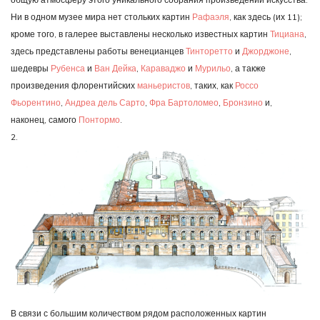
Ни в одном музее мира нет стольких картин
Рафаэля
, как здесь (их 11);
кроме того, в галерее выставлены несколько известных картин
Тициана
,
здесь представлены работы венецианцев
Тинторетто
и
Джорджоне
,
шедевры
Рубенса
и
Ван Дейка
,
Караваджо
и
Мурильо
, а также
произведения флорентийских
маньеристов
, таких, как
Россо
Фьорентино
,
Андреа дель Сарто
,
Фра Бартоломео
,
Бронзино
и,
наконец, самого
Понтормо
.
2.
В связи с большим количеством рядом расположенных картин