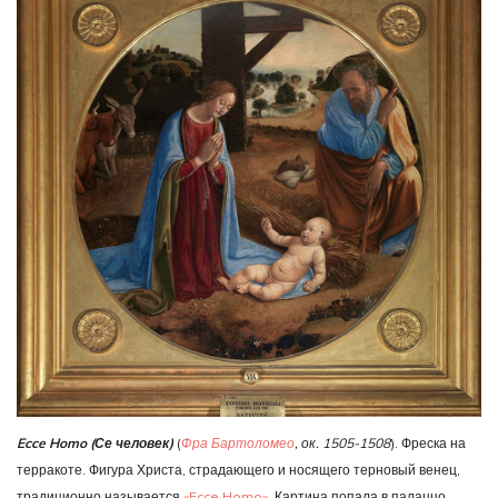
Ecce Homo (Се человек)
(
Фра Бартоломео
, ок. 1505-1508
). Фреска на
терракоте. Фигура Христа, страдающего и носящего терновый венец,
традиционно называется
«Ecce Homo»
. Картина попала в палаццо