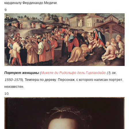
кардиналу Фердинандо Медичи.
9.
Портрет женщины
(
Микеле ди Ридольфо дель Гирландайо
(?), ок.
1550-1575
). Темпера по дереву. Персонаж, с которого написан портрет,
неизвестен.
10.