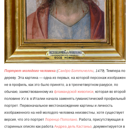
Портрет молодого человека
(
Сандро Боттичелли
, 1479
). Темпера по
дереву. Эта картина — одна из первых, на которой персонаж изображен
не в профиль, как это было принято, а в трехчетвертном ракурсе, по
обычаю, заимствованному из
фламандской живописи
, которая во второй
половине XV в. в Италии начала заменять гуманистический профильный
портрет. Первоначальное местонахождение картины и личность
изображенного на ней молодого человека неизвестны, хотя существует
версия, что это портрет
Лоренцо Пополано
. Работа, присутствующая в
старинных описях как работа
Андреа дель Кастаньо
, документируется в