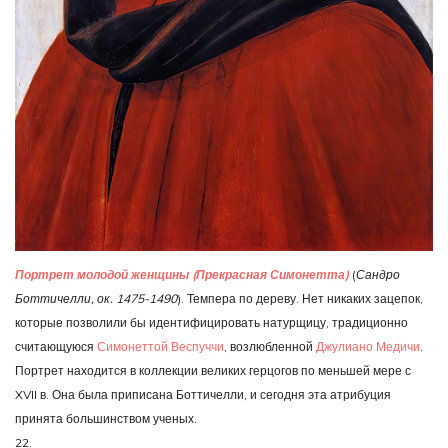
Портрет молодой женщины (Прекрасная Симонетта)
(
Сандро
Боттичелли, ок. 1475-1490
). Темпера по дереву. Нет никаких зацепок,
которые позволили бы идентифицировать натурщицу, традиционно
считающуюся
Симонеттой Веспуччи
, возлюбленной
Джулиано Медичи
.
Портрет находится в коллекции великих герцогов по меньшей мере с
XVII в. Она была приписана Боттичелли, и сегодня эта атрибуция
принята большинством ученых.
22.