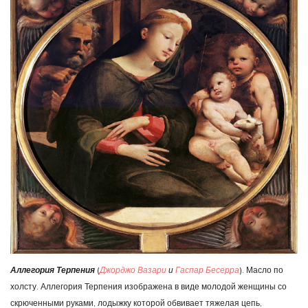
Аллегория Терпения
(
Джорджо Вазари
и
Гаспар Бесерра
). Масло по
холсту. Аллегория Терпения изображена в виде молодой женщины со
скрюченными руками, лодыжку которой обвивает тяжелая цепь,