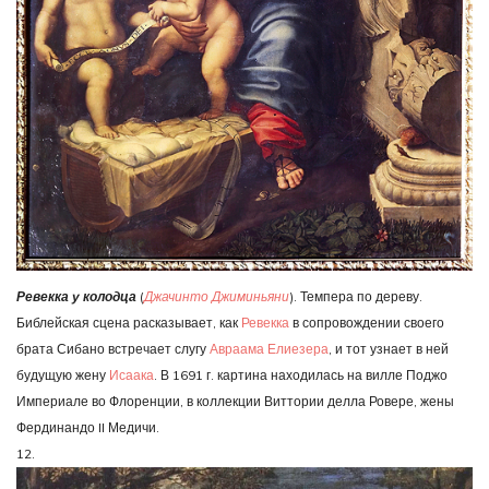
Ревекка у колодца
(
Джачинто Джиминьяни
). Темпера по дереву.
Библейская сцена расказывает, как
Ревекка
в сопровождении своего
брата Сибано встречает слугу
Авраама
Елиезера
, и тот узнает в ней
будущую жену
Исаака
. В 1691 г. картина находилась на вилле Поджо
Империале во Флоренции, в коллекции Виттории делла Ровере, жены
Фердинандо II Медичи.
12.