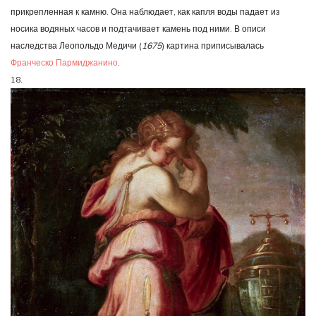
прикрепленная к камню. Она наблюдает, как капля воды падает из
носика водяных часов и подтачивает камень под ними. В описи
наследства Леопольдо Медичи (
1675
) картина приписывалась
Франческо Пармиджанино
.
18.