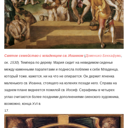
Святое семейство с младенцем св. Иоанном
(
Доменико Беккафуми
,
ок. 1530
). Темпера по дереву. Мария сидит на невидимом сиденье
между каменными парапетами и поднесла поближе к себе Младенца,
который тоже, кажется, ни на что не опирается. Он держит ягненка
маленького св. Иоанна, стоящего на коленях позади него. Справа на
заднем плане виднеется пожилой св. Иосиф. Серафимы в четырех
углах считаются более поздними дополнениями сиенского художника,
возможно, конца XVI в.
17.