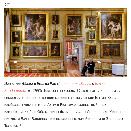
6#*.
Изгнание Адама и Евы из Рая
(
Андреа дель Минга
и
Баччо
Бандинелли
, ок. 1560
). Темпера по дереву. Сюжеты этой и парной ей
симметрично расположенной картины взяты из книги Бытия. Здесь
изображен момент, когда Адам и Ева, вкусив запретный плод,
изгоняются из Рая. Обе картины были написаны Андреа дель Минга по
рисункам Баччо Бандинелли и подарены великой герцогине Элеоноре
Толедской.