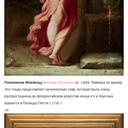
Поклонение Младенцу
(
Козимо Росселли
, ок. 1400
). Темпера по дереву.
Это тондо представляет религиозную тему, которая была очень
распространена во флорентийском искусстве конца XV в. Картина
хранится в Палаццо Питти с 1791 г.
19.