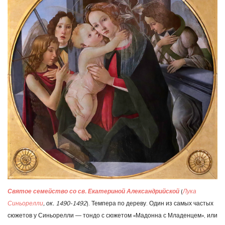
Святое семейство со св. Екатериной Александрийской
(
Лука
Синьорелли
, ок. 1490-1492
). Темпера по дереву. Один из самых частых
сюжетов у Синьорелли — тондо с сюжетом «Мадонна с Младенцем», или