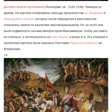
Десять тысяч мучеников
(
Понтормо, ок. 1528-1530
). Темпера по
дереву. На картине изображены эпизоды мученичества
св. Маврикия
и
Фиваидского легиона
, которые после обращения в христианство
отказались принести языческие жертвоприношения. Из-за этого они
были подвергнуты пыткам императором Максимианом, чтобы заставить
их отречься, а затем распяты на
горе Арарат
в конце III в. Эта сложная и
необычная картина была заказана Понтормо
Приютом невинных
во
Флоренции.
16.