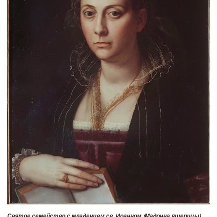
Святое семейство с младенцем св. Иоанном (Мадонна ящерицы)