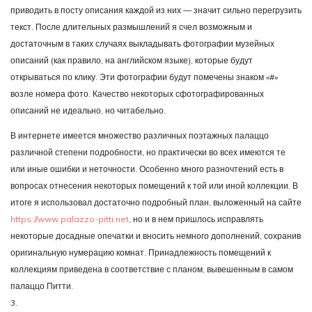
приводить в посту описания каждой из них — значит сильно перегрузить
текст. После длительных размышлений я счел возможным и
достаточным в таких случаях выкладывать фотографии музейных
описаний (как правило, на английском языке), которые будут
открываться по клику. Эти фотографии будут помечены знаком «#»
возле номера фото. Качество некоторых сфотографированных
описаний не идеально, но читабельно.
В интернете имеется множество различных поэтажных палаццо
различной степени подробности, но практически во всех имеются те
или иные ошибки и неточности. Особенно много разночтений есть в
вопросах отнесения некоторых помещений к той или иной коллекции. В
итоге я использовал достаточно подробный план, выложенный на сайте
https://www.palazzo-pitti.net
, но и в нем пришлось исправлять
некоторые досадные опечатки и вносить немного дополнений, сохранив
оригинальную нумерацию комнат. Принадлежность помещений к
коллекциям приведена в соответствие с планом, вывешенным в самом
палаццо Питти.
3.