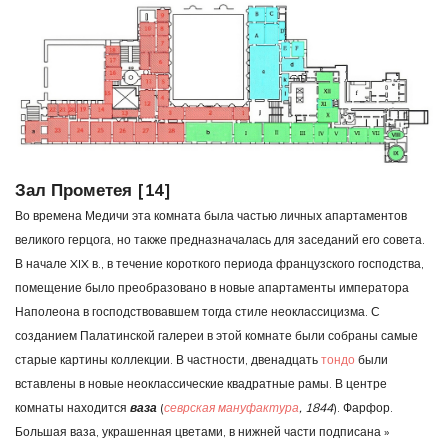
Зал Прометея [14]
Во времена Медичи эта комната была частью личных апартаментов
великого герцога, но также предназначалась для заседаний его совета.
В начале XIX в., в течение короткого периода французского господства,
помещение было преобразовано в новые апартаменты императора
Наполеона в господствовавшем тогда стиле неоклассицизма. С
созданием Палатинской галереи в этой комнате были собраны самые
старые картины коллекции. В частности, двенадцать
тондо
были
вставлены в новые неоклассические квадратные рамы. В центре
комнаты находится
ваза
(
севрская мануфактура
, 1844
). Фарфор.
Большая ваза, украшенная цветами, в нижней части подписана »