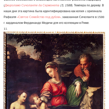
(
Джироламо Сичоланте да Сермонета
(?), 1588
). Темпера по дереву. В
наши дни эта картина была идентифицирована как копия c оригинала
Рафаэля
«Святое Семейство под дубом»
, заказанная Сичоланте в 1588
г. кардиналом Фердинандо Медичи для его коллекции в Риме.
11.