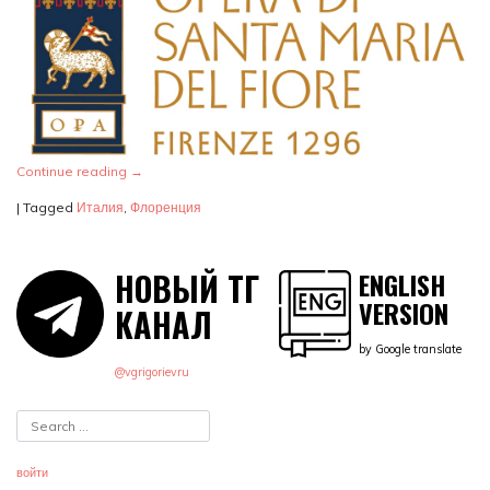
Continue reading
→
|
Tagged
Италия
,
Флоренция
НОВЫЙ ТГ
ENGLISH
VERSION
КАНАЛ
by Google translate
@vgrigorievru
войти