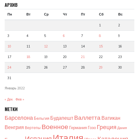
АРХИВ
Пн
Вт
Ср
Чт
Пт
Сб
Вс
1
2
3
4
5
6
7
8
9
10
11
12
13
14
15
16
17
18
19
20
21
22
23
24
25
26
27
28
29
30
31
Январь 2022
« Дек
Фев »
МЕТКИ
Валлетта
Барселона
Будапешт
Ватикан
Бельгия
Военное
Греция
Венгрия
Германия
Гозо
Вертепы
Дания
Италия
Испания
Каталония