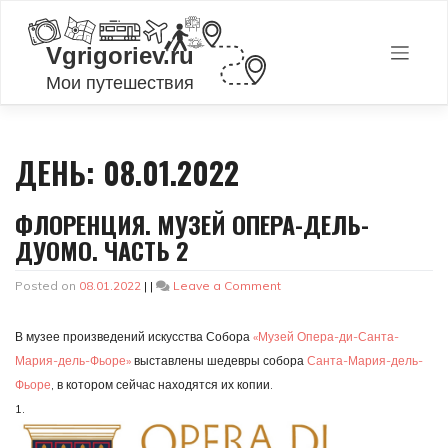
Skip
to
content
ДЕНЬ:
08.01.2022
ФЛОРЕНЦИЯ. МУЗЕЙ ОПЕРА-ДЕЛЬ-
ДУОМО. ЧАСТЬ 2
on
Posted on
08.01.2022
|
|
Leave a Comment
Флоренция.
Музей
В музее произведений искусства Собора
«Музей Опера-ди-Санта-
Опера-
дель-
Мария-дель-Фьоре»
выставлены шедевры собора
Санта-Мария-дель-
Дуомо.
Фьоре
, в котором сейчас находятся их копии.
Часть
1.
2