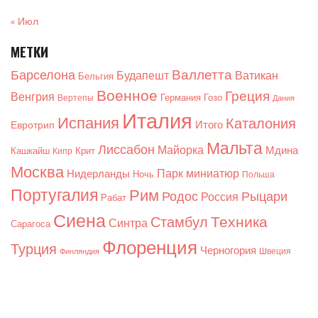
« Июл
МЕТКИ
Валлетта
Барселона
Будапешт
Ватикан
Бельгия
Военное
Греция
Венгрия
Германия
Гозо
Вертепы
Дания
Италия
Испания
Каталония
Итого
Евротрип
Мальта
Лиссабон
Майорка
Мдина
Кашкайш
Крит
Кипр
Москва
Парк миниатюр
Нидерланды
Ночь
Польша
Португалия
Рим
Родос
Рыцари
Россия
Рабат
Сиена
Техника
Стамбул
Синтра
Сарагоса
Флоренция
Турция
Черногория
Швеция
Финляндия