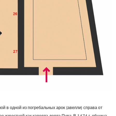
й в одной из погребальных арок (авелли) справа от
е известной как капелла делла Пура. В 1474 г. община