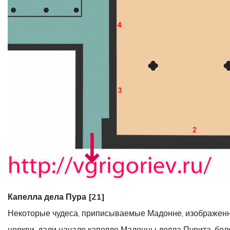
Капелла дела Пура [21]
Некоторые чудеса, приписываемые Мадонне, изображенно
церкви, дали начало капелле Мадонны делла Пурита, боле