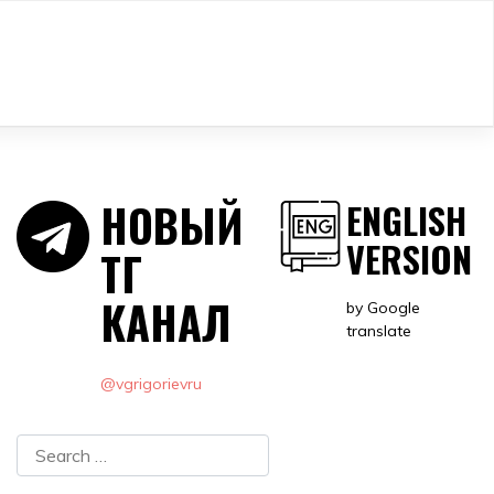
НОВЫЙ
ENGLISH
VERSION
ТГ
КАНАЛ
by Google
translate
@vgrigorievru