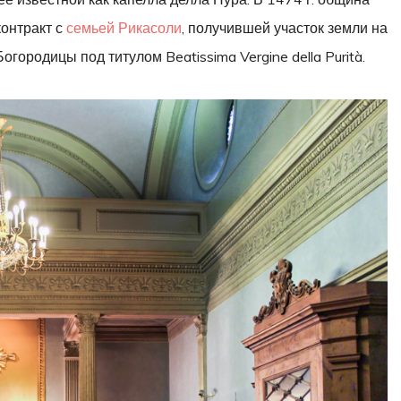
онтракт с
семьей Рикасоли
, получившей участок земли на
городицы под титулом Beatissima Vergine della Purità.