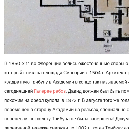
В 1850-х гг. во Флоренции велись ожесточенные споры 
который стоял на площади Синьории с 1504 г. Архитекто
квадратную трибуну в Академии в конце так называемой 
сегодняшней
Галерее рабов
. Давид должен был быть по
похожим на ореол купола, в 1873 г. В августе того же г
перемещен в сторону Академии на рельсах, специально 
перенесли, поскольку Трибуна не была завершена! Докум
деревянной тележке снаружи до 1882 г., когда Трибуну до