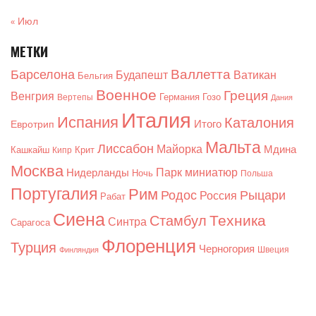
« Июл
МЕТКИ
Валлетта
Барселона
Будапешт
Ватикан
Бельгия
Военное
Греция
Венгрия
Германия
Гозо
Вертепы
Дания
Италия
Испания
Каталония
Итого
Евротрип
Мальта
Лиссабон
Майорка
Мдина
Кашкайш
Крит
Кипр
Москва
Парк миниатюр
Нидерланды
Ночь
Польша
Португалия
Рим
Родос
Рыцари
Россия
Рабат
Сиена
Техника
Стамбул
Синтра
Сарагоса
Флоренция
Турция
Черногория
Швеция
Финляндия