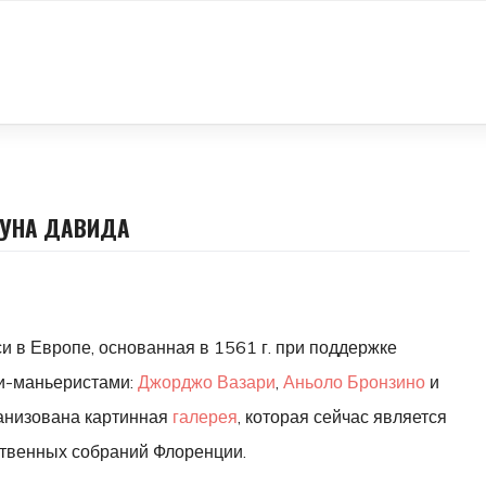
БУНА ДАВИДА
 в Европе, основанная в 1561 г. при поддержке
и-маньеристами:
Джорджо Вазари
,
Аньоло Бронзино
и
ганизована картинная
галерея
, которая сейчас является
ственных собраний Флоренции.