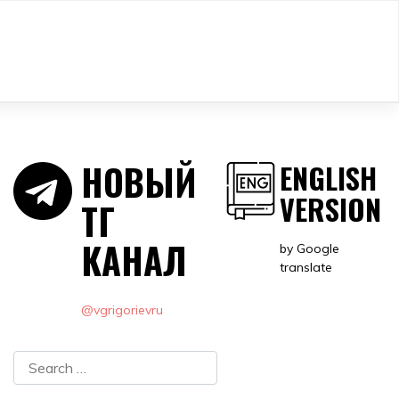
НОВЫЙ
ENGLISH
VERSION
ТГ
КАНАЛ
by Google
translate
@vgrigorievru