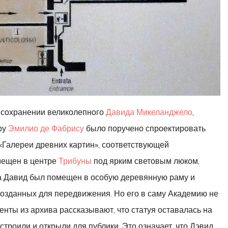
о сохранении великолепного
Давида Микеланджело
,
ру
Эмилио де Фабрису
было поручено спроектировать
«Галереи древних картин», соответствующей
мещен в центре
Трибуны
под ярким световым люком,
ода Давид был помещен в особую деревянную раму и
созданных для передвижения. Но его в саму Академию не
енты из архива рассказывают, что статуя оставалась на
строили и открыли для публики. Это означает, что Дэвид