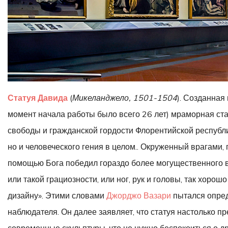
Статуя Давида
(
Микеланджело, 1501-1504
). Созданная
момент начала работы было всего 26 лет) мраморная ста
свободы и гражданской гордости Флорентийской республи
но и человеческого гения в целом.. Окруженный врагами,
помощью Бога победил гораздо более могущественного в
или такой грациозности, или ног, рук и головы, так хорош
дизайну». Этими словами
Джорджо Вазари
пытался опред
наблюдателя. Он далее заявляет, что статуя настолько пре
современные скульптуры, что не нужно беспокоиться о д