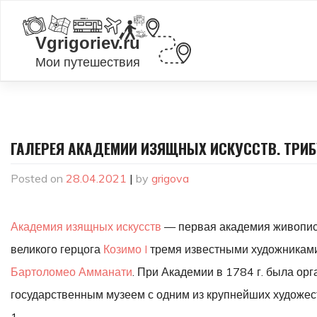
Skip
to
content
ГАЛЕРЕЯ АКАДЕМИИ ИЗЯЩНЫХ ИСКУССТВ. ТРИ
Posted on
28.04.2021
|
by
grigova
Академия изящных искусств
— первая академия живописи
великого герцога
Козимо I
тремя известными художникам
Бартоломео Амманати
. При Академии в 1784 г. была ор
государственным музеем с одним из крупнейших художе
1.