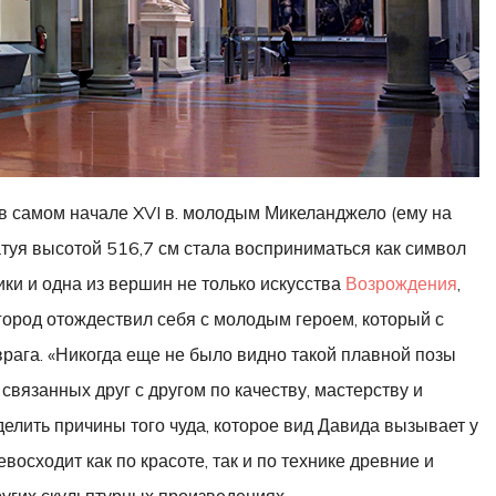
 в самом начале XVI в. молодым Микеланджело (ему на
туя высотой 516,7 см стала восприниматься как символ
ки и одна из вершин не только искусства
Возрождения
,
 город отождествил себя с молодым героем, который с
рага. «Никогда еще не было видно такой плавной позы
о связанных друг с другом по качеству, мастерству и
елить причины того чуда, которое вид Давида вызывает у
восходит как по красоте, так и по технике древние и
ругих скульптурных произведениях.