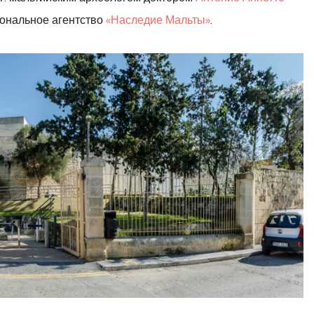
иональное агентство
«Наследие Мальты»
.