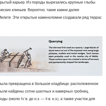
крытый карьер. Из породы вырезались крупные глыбы
еских клиньев. Вероятно, такие камни далее
Мелите. Эти открытые каменоломни создавали ряд террас
я была превращена в большое кладбище, расположенное
 были найдены сотни шахтных и камерных гробниц,
около IV в. до н.э. — II в. н.э.), а также участок для