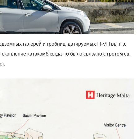
мных галерей и гробниц, датируемых III-VIII вв. н.э.
о скопление катакомб когда-то было связано с гротом св.
е).