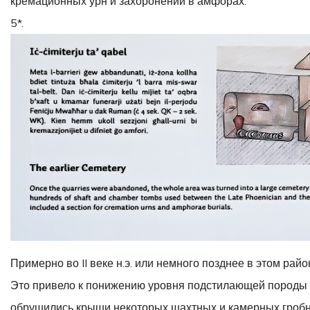
кремационных урн и захоронений в амфорах.
5*.
Примерно во II веке н.э. или немного позднее в этом рай
Это привело к понижению уровня подстилающей породы в 
обрушились крыши некоторых шахтных и камерных гроб