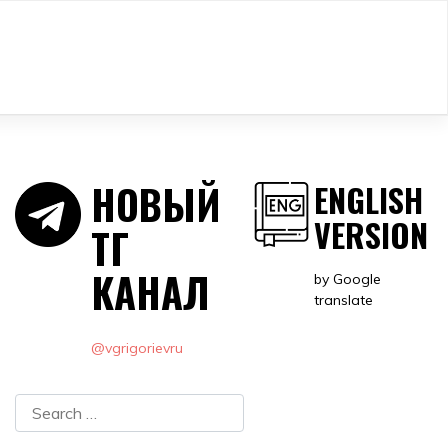
НОВЫЙ
ENGLISH
VERSION
ТГ
КАНАЛ
by Google
translate
@vgrigorievru