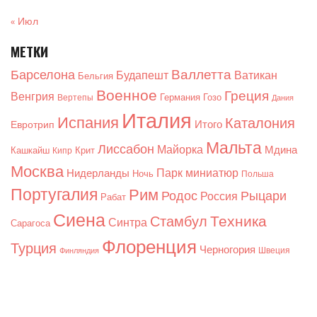
« Июл
МЕТКИ
Валлетта
Барселона
Будапешт
Ватикан
Бельгия
Военное
Греция
Венгрия
Германия
Гозо
Вертепы
Дания
Италия
Испания
Каталония
Итого
Евротрип
Мальта
Лиссабон
Майорка
Мдина
Кашкайш
Крит
Кипр
Москва
Парк миниатюр
Нидерланды
Ночь
Польша
Португалия
Рим
Родос
Рыцари
Россия
Рабат
Сиена
Техника
Стамбул
Синтра
Сарагоса
Флоренция
Турция
Черногория
Швеция
Финляндия