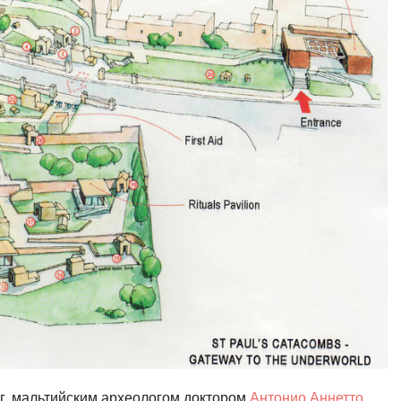
г. мальтийским археологом доктором
Антонио Аннетто