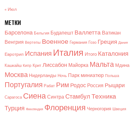
« Июл
МЕТКИ
Валлетта
Барселона
Будапешт
Ватикан
Бельгия
Военное
Греция
Венгрия
Германия
Гозо
Вертепы
Дания
Италия
Испания
Каталония
Итого
Евротрип
Мальта
Лиссабон
Майорка
Мдина
Кашкайш
Крит
Кипр
Москва
Парк миниатюр
Нидерланды
Ночь
Польша
Португалия
Рим
Родос
Рыцари
Россия
Рабат
Сиена
Техника
Стамбул
Синтра
Сарагоса
Флоренция
Турция
Черногория
Швеция
Финляндия