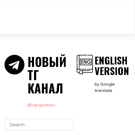
НОВЫЙ
ENGLISH
VERSION
ТГ
КАНАЛ
by Google
translate
@vgrigorievru