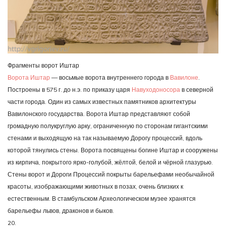
Фрагменты ворот Иштар
Ворота Иштар
— восьмые ворота внутреннего города в
Вавилоне
.
Построены в 575 г. до н.э. по приказу царя
Навуходоносора
в северной
части города. Один из самых известных памятников архитектуры
Вавилонского государства. Ворота Иштар представляют собой
громадную полукруглую арку, ограниченную по сторонам гигантскими
стенами и выходящую на так называемую Дорогу процессий, вдоль
которой тянулись стены. Ворота посвящены богине Иштар и сооружены
из кирпича, покрытого ярко-голубой, жёлтой, белой и чёрной глазурью.
Стены ворот и Дороги Процессий покрыты барельефами необычайной
красоты, изображающими животных в позах, очень близких к
естественным. В стамбульском Археологическом музее хранятся
барельефы львов, драконов и быков.
20.