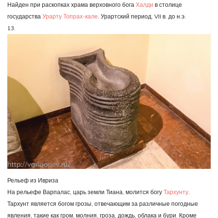
Найден при раскопках храма верховного бога
Халди
в столице
государства
Урарту
Топрах-кале
. Урартский период, VII в. до н.э.
13.
Рельеф из Ивриза
На рельефе Варпалас, царь земли Тиана, молится богу
Тархунту
.
Тархунт является богом грозы, отвечающим за различные погодные
явления, такие как гром, молния, гроза, дождь, облака и бури. Кроме