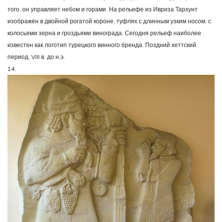
того, он управляет небом и горами. На рельефе из Ивриза Тархунт
изображён в двойной рогатой короне, туфлях с длинным узким носом, с
колосьями зерна и гроздьями винограда. Сегодня рельеф наиболее
известен как логотип турецкого винного бренда. Поздний хеттский
период, VIII в. до н.э.
14.