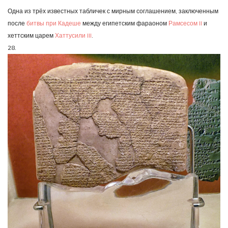
Одна из трёх известных табличек с мирным соглашением, заключенным
после
битвы при Кадеше
между египетским фараоном
Рамсесом II
и
хеттским царем
Хаттусили III
.
28.