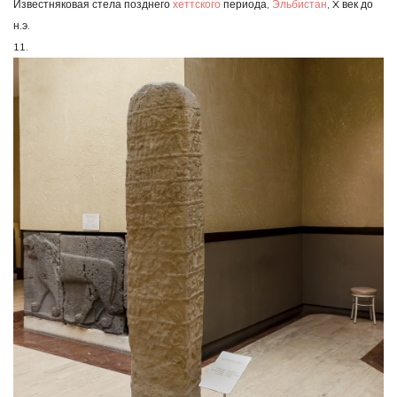
Известняковая стела позднего
хеттского
периода,
Эльбистан
, X век до
н.э.
11.