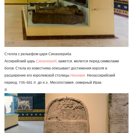
Стелла с рельефом царя Синаххериба
Ассирийский царь
Синаххериб
, кажется, молится перед символами
богов. Стела из известняка описывает достижения короля и
расширение его королевской столицы
Ниневии
. Неоассирийский
период, 705-681 гг. до н.э., Месопотамия, северный Ирак.
8.