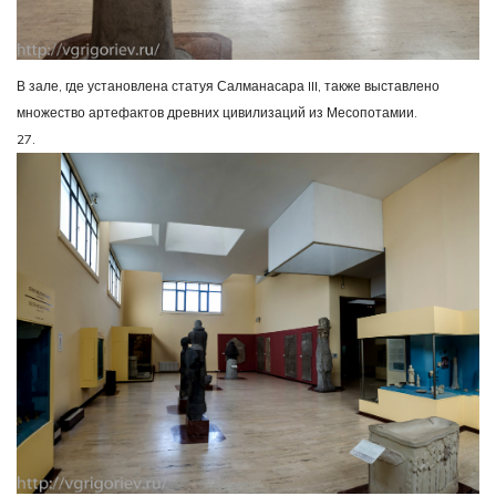
В зале, где установлена статуя Салманасара III, также выставлено
множество артефактов древних цивилизаций из Месопотамии.
27.