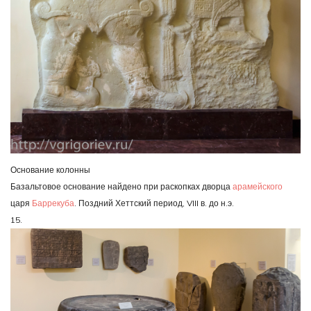
Основание колонны
Базальтовое основание найдено при раскопках дворца
арамейского
царя
Баррекуба
. Поздний Хеттский период, VIII в. до н.э.
15.