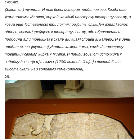
скобках.
[Закончен] туннель. И так была история пробития его. Когда ещё
[каменоломы ударяли] киркой, каждый навстречу товарищу своему, и
когда ещё (оставалось) три локтя про[бить, слыш]ен (стал) голос
одного, воскли[цаю]щего к товарищу своему, ибо образовалась
пробоина (или трещина) в скале (идущая) справа [и налево.] И в день
пробития его (туннеля) ударили каменоломы, каждый навстречу
товарищу своему, кирка к [ки]рке. И пошли воды от источника к
водоёму двест[и и] тысяча (1200) локтей. И с[т]о локтей была
высота скалы над головами каменолом[ов]
.
29.