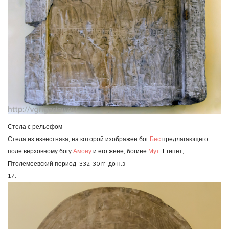
Стела с рельефом
Стела из известняка, на которой изображен бог
Бес
предлагающего
поле верховному богу
Амону
и его жене, богине
Мут
. Египет,
Птолемеевский период, 332-30 гг. до н.э.
17.