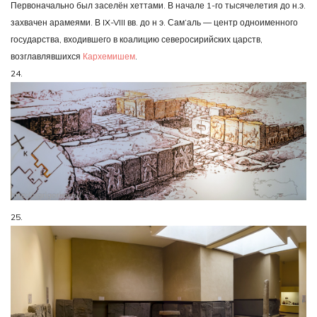
Первоначально был заселён хеттами. В начале 1-го тысячелетия до н.э.
захвачен арамеями. В IX-VIII вв. до н э. Сам’аль — центр одноименного
государства, входившего в коалицию северосирийских царств,
возглавлявшихся
Кархемишем
.
24.
25.