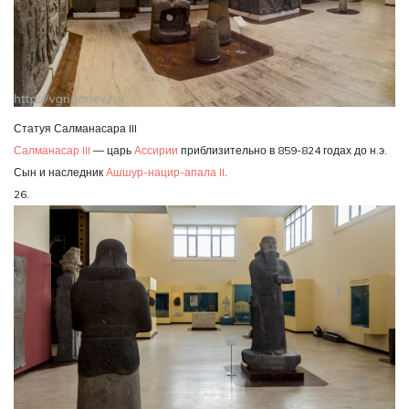
Статуя Салманасара III
Салманасар III
— царь
Ассирии
приблизительно в 859-824 годах до н.э.
Сын и наследник
Ашшур-нацир-апала II
.
26.