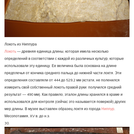
Локоть из Ниппура
Локоть
— древняя единица длины, которая имела несколько
определений в соответствии с каждой из различных культур, которые
использовали эту единицу. Ее величина была основана на длине
предплечья от кончика среднего пальца до нижней части локтя. Эти
определения составляли от 444 до 529,2 мм (кстати, не поленился
измерить свой собственный локоть правой руки: получился средний
результат — 490 мм). Как правило, эталон длины хранился в храме и
использовался для контроля (сейчас это называется поверкой) других
мер длины. В музее выставлен образец локтя из города
Ниппур
.
Месопотамия, XV в. до н.э.
30.