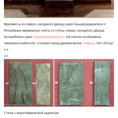
Фрагменты из северо-западного дворца царя Ашшурнацирапала II
Рельефные мраморные плиты со стены северо-западного дворца
ассирийского царя
Ашшурнацирапала II
. На плитах изображены
священнослужители, стоящие перед древом жизни.
Нимруд
, 883-859 до
н.э.
10.
Стела с иероглифической надписью