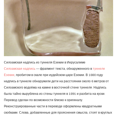
Силоамская надпись из туннеля Езекии в Иерусалиме
Силоамская надпись
— фрагмент текста, обнаруженного в
туннеле
Езекии
, пробитом в скале при иудейском царе Езекии. В 1880 году
надпись в туннеле обнаружили дети на расстоянии около 6 метров от
Силоамского водоёма на камне в восточной стене туннеля. Надпись
была тайно вырублена из стены туннеля в 1891 и разбита на куски.
Перевод сделан по возможности близко к оригиналу.
Реконструированные части в переводе оформлены квадратными
скобками. Слова, добавленные для прояснения смысла, стоят в круглых