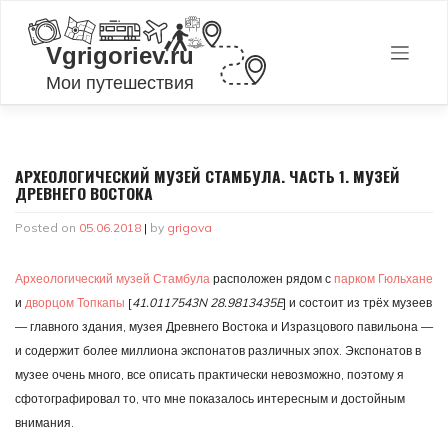
Skip
to
content
АРХЕОЛОГИЧЕСКИЙ МУЗЕЙ СТАМБУЛА. ЧАСТЬ 1. МУЗЕЙ
ДРЕВНЕГО ВОСТОКА
Posted on
05.06.2018
|
by
grigova
Археологический музей Стамбула
расположен рядом с
парком Гюльхане
и
дворцом Топкапы
[
41.0117543N 28.9813435E
] и состоит из трёх музеев
— главного здания, музея Древнего Востока и Изразцового павильона —
и содержит более миллиона экспонатов различных эпох. Экспонатов в
музее очень много, все описать практически невозможно, поэтому я
сфотографировал то, что мне показалось интересным и достойным
внимания.