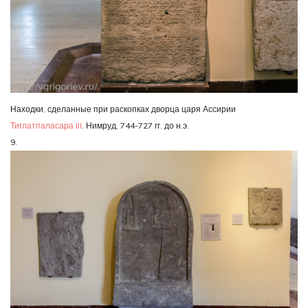
Находки, сделанные при раскопках дворца царя Ассирии
Тиглатпаласара III
. Нимруд, 744-727 гг. до н.э.
9.