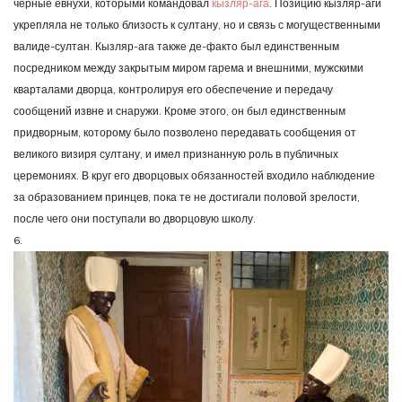
чёрные евнухи, которыми командовал
кызляр-ага
. Позицию кызляр-аги
укрепляла не только близость к султану, но и связь с могущественными
валиде-султан. Кызляр-ага также де-факто был единственным
посредником между закрытым миром гарема и внешними, мужскими
кварталами дворца, контролируя его обеспечение и передачу
сообщений извне и снаружи. Кроме этого, он был единственным
придворным, которому было позволено передавать сообщения от
великого визиря султану, и имел признанную роль в публичных
церемониях. В круг его дворцовых обязанностей входило наблюдение
за образованием принцев, пока те не достигали половой зрелости,
после чего они поступали во дворцовую школу.
6.