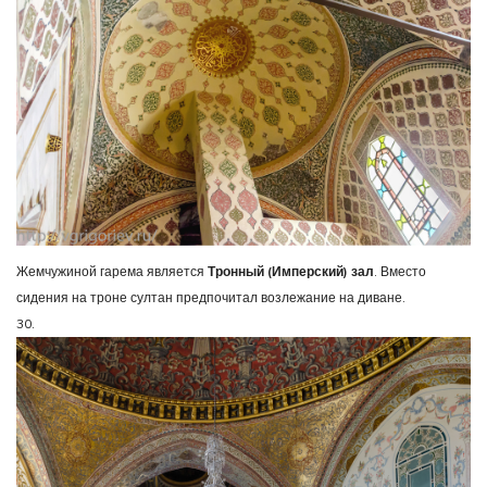
Жемчужиной гарема является
Тронный (Имперский) зал
. Вместо
сидения на троне султан предпочитал возлежание на диване.
30.