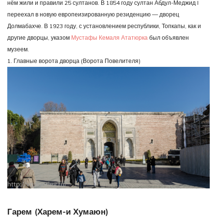
нём жили и правили 25 султанов. В 1854 году султан Абдул-Меджид I
переехал в новую европеизированную резиденцию — дворец
Долмабахче. В 1923 году, с установлением республики, Топкапы, как и
другие дворцы, указом
Мустафы Кемаля Ататюрка
был объявлен
музеем.
1. Главные ворота дворца (Ворота Повелителя)
Гарем (Харем-и Хумаюн)