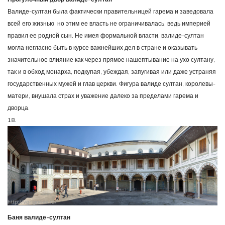
Валиде-султан была фактически правительницей гарема и заведовала
всей его жизнью, но этим ее власть не ограничивалась, ведь империей
правил ее родной сын. Не имея формальной власти, валиде-султан
могла негласно быть в курсе важнейших дел в стране и оказывать
значительное влияние как через прямое нашептывание на ухо султану,
так и в обход монарха, подкупая, убеждая, запугивая или даже устраняя
государственных мужей и глав церкви. Фигура валиде султан, королевы-
матери, внушала страх и уважение далеко за пределами гарема и
дворца.
18.
Баня валиде-султан