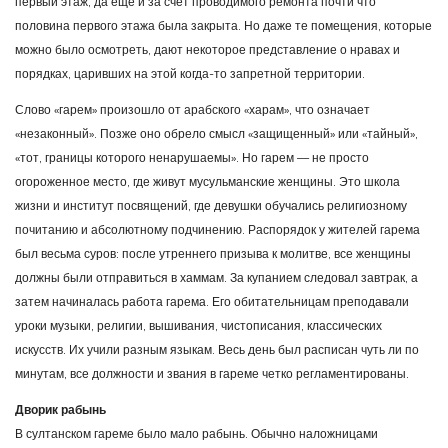
первый этаж, да еще и за счет проводимого ремонта почти что
половина первого этажа была закрыта. Но даже те помещения, которые
можно было осмотреть, дают некоторое представление о нравах и
порядках, царивших на этой когда-то запретной территории.
Слово «гарем» произошло от арабского «харам», что означает
«незаконный». Позже оно обрело смысл «защищенный» или «тайный»,
«тот, границы которого ненарушаемы». Но гарем — не просто
огороженное место, где живут мусульманские женщины. Это школа
жизни и институт посвящений, где девушки обучались религиозному
почитанию и абсолютному подчинению. Распорядок у жителей гарема
был весьма суров: после утреннего призыва к молитве, все женщины
должны были отправиться в хаммам. За купанием следовал завтрак, а
затем начиналась работа гарема. Его обитательницам преподавали
уроки музыки, религии, вышивания, чистописания, классических
искусств. Их учили разным языкам. Весь день был расписан чуть ли по
минутам, все должности и звания в гареме четко регламентированы.
Дворик рабынь
В султанском гареме было мало рабынь. Обычно наложницами