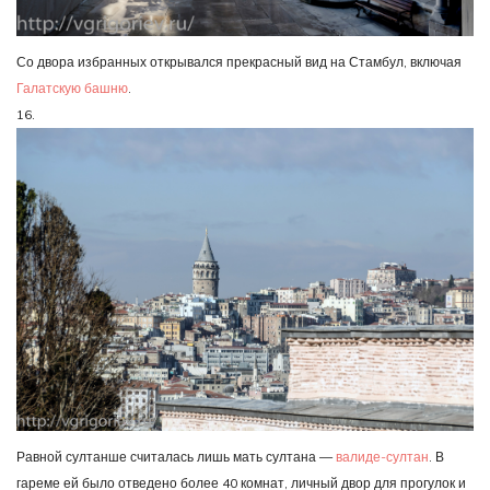
Со двора избранных открывался прекрасный вид на Стамбул, включая
Галатскую башню
.
16.
Равной султанше считалась лишь мать султана —
валиде-султан
. В
гареме ей было отведено более 40 комнат, личный двор для прогулок и