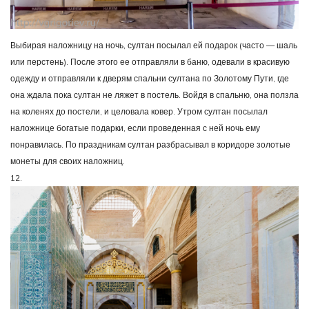
Выбирая наложницу на ночь, султан посылал ей подарок (часто — шаль
или перстень). После этого ее отправляли в баню, одевали в красивую
одежду и отправляли к дверям спальни султана по Золотому Пути, где
она ждала пока султан не ляжет в постель. Войдя в спальню, она ползла
на коленях до постели, и целовала ковер. Утром султан посылал
наложнице богатые подарки, если проведенная с ней ночь ему
понравилась. По праздникам султан разбрасывал в коридоре золотые
монеты для своих наложниц.
12.