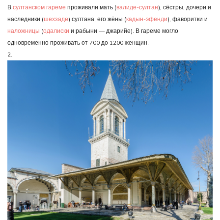
В
султанском гареме
проживали мать (
валиде-султан
), сёстры, дочери и
наследники (
шехзаде
) султана, его жёны (
кадын-эфенди
), фаворитки и
наложницы
(
одалиски
и рабыни — джарийе). В гареме могло
одновременно проживать от 700 до 1200 женщин.
2.