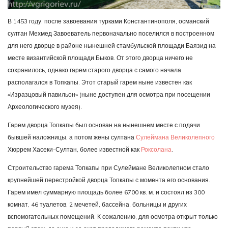
В 1453 году, после завоевания турками Константинополя, османский
султан Мехмед Завоеватель первоначально поселился в построенном
для него дворце в районе нынешней стамбульской площади Баязид на
месте византийской площади Быков. От этого дворца ничего не
сохранилось, однако гарем старого дворца с самого начала
располагался в Топкапы. Этот старый гарем ныне известен как
«Изразцовый павильон» (ныне доступен для осмотра при посещении
Археологического музея).
Гарем дворца Топкапы был основан на нынешнем месте с подачи
бывшей наложницы, а потом жены султана
Сулеймана Великолепного
Хюррем Хасеки-Султан, более известной как
Роксолана
.
Строительство гарема Топкапы при Сулеймане Великолепном стало
крупнейшей перестройкой дворца Топкапы с момента его основания.
Гарем имел суммарную площадь более 6700 кв. м. и состоял из 300
комнат, 46 туалетов, 2 мечетей, бассейна, больницы и других
вспомогательных помещений. К сожалению, для осмотра открыт только