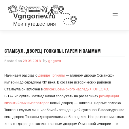
Skip
to
content
СТАМБУЛ. ДВОРЕЦ ТОПКАПЫ. ГАРЕМ И ХАММАМ
Posted on
29.03.2018
|
by
grigova
Начинаем рассказ о
дворце Топкапы
— главном дворце Османской
империи до середины XIX века. В составе исторических районов
Стамбула он включён в
список Всемирного наследия ЮНЕСКО
.
В 1475 г. султан Мехмед начал сооружать на развалинах
резиденции
византийских императоров
новый дворец — Топкапы. Первые полвека
Топкапы служил лишь «рабочей» резиденцией султанов. В последующие
века дворец Топкапы достраивался и обогащался. На протяжении около
400 лет дворец оставался главным дворцом Османской империи — в