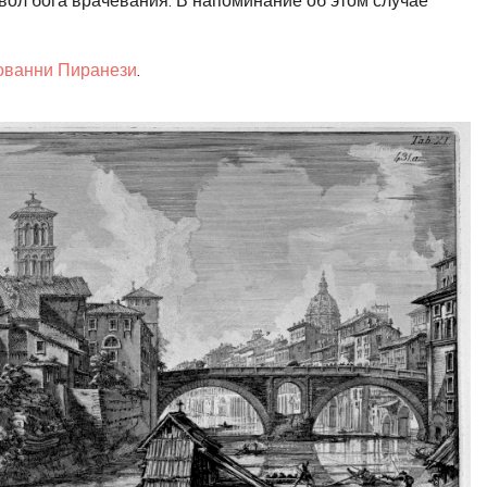
ванни Пиранези
.