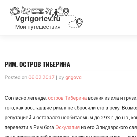
Skip
to
content
РИМ. ОСТРОВ ТИБЕРИНА
Posted on
06.02.2017
|
by
grigova
Согласно легенде,
остров Тиберина
возник из ила и гряз
того, как восставшие римляне сбросили его в реку. Возм
репутацией и оставался необитаемым до 293 г. до н.э., 
перевезти в Рим бога
Эскулапия
из его Эпидаврского свя
как с причалившей к острову лодки выползла змея — сим