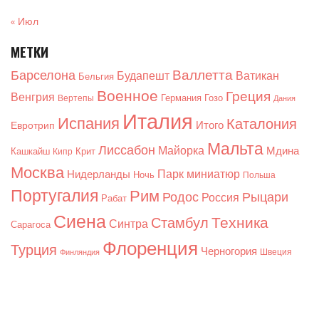
« Июл
МЕТКИ
Валлетта
Барселона
Будапешт
Ватикан
Бельгия
Военное
Греция
Венгрия
Германия
Гозо
Вертепы
Дания
Италия
Испания
Каталония
Итого
Евротрип
Мальта
Лиссабон
Майорка
Мдина
Кашкайш
Крит
Кипр
Москва
Парк миниатюр
Нидерланды
Ночь
Польша
Португалия
Рим
Родос
Рыцари
Россия
Рабат
Сиена
Техника
Стамбул
Синтра
Сарагоса
Флоренция
Турция
Черногория
Швеция
Финляндия