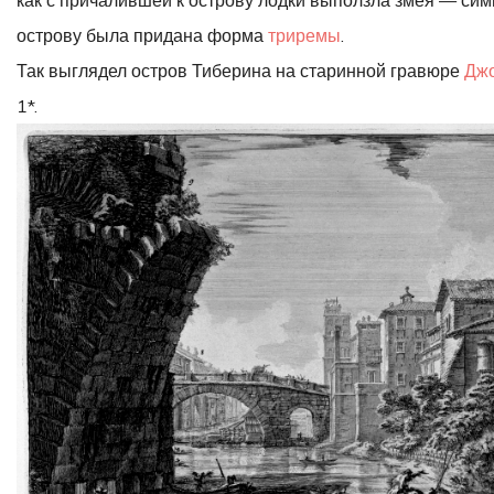
острову была придана форма
триремы
.
Так выглядел остров Тиберина на старинной гравюре
Джо
1*.