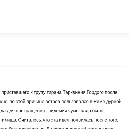
и, приставшего к трупу тирана Тарквиния Гордого после
ожно, по этой причине остров пользовался в Риме дурной
когда для прекращения эпидемии чумы надо было
тилища. Считалось, что эта идея появилась после того,
вол бога врачевания. В напоминание об этом случае