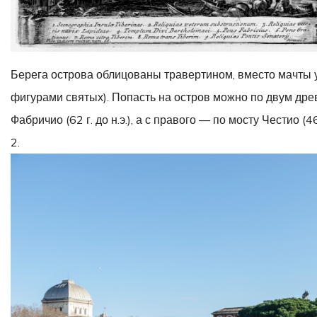
Берега острова облицованы травертином, вместо мачты у
фигурами святых). Попасть на остров можно по двум дре
Фабричио (62 г. до н.э.), а с правого — по мосту Честио (46 г
2.