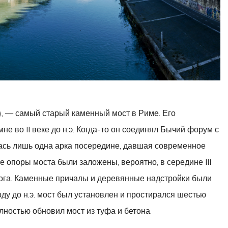
to), — самый старый каменный мост в Риме. Его
 во II веке до н.э. Когда-то он соединял Бычий форум с
лась лишь одна арка посередине, давшая современное
 опоры моста были заложены, вероятно, в середине III
рога. Каменные причалы и деревянные надстройки были
году до н.э. мост был установлен и простирался шестью
лностью обновил мост из туфа и бетона.