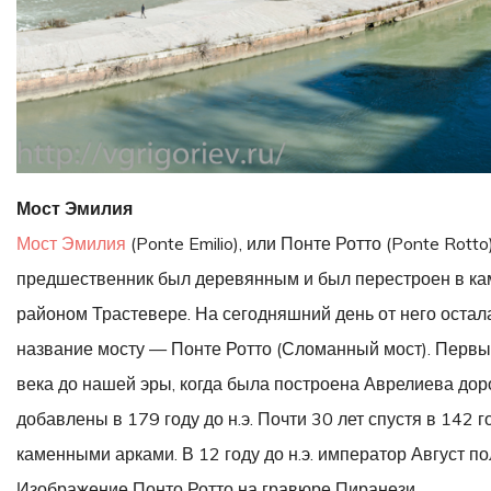
Мост Эмилия
Мост Эмилия
(Ponte Emilio), или Понте Ротто (Ponte Rot
предшественник был деревянным и был перестроен в камне
районом Трастевере. На сегодняшний день от него оста
название мосту — Понте Ротто (Сломанный мост). Первые
века до нашей эры, когда была построена Аврелиева до
добавлены в 179 году до н.э. Почти 30 лет спустя в 142 
каменными арками. В 12 году до н.э. император Август по
Изображение Понто Ротто на гравюре Пиранези.