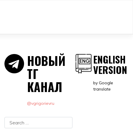
НОВЫЙ
ENGLISH
VERSION
ТГ
КАНАЛ
by Google
translate
@vgrigorievru