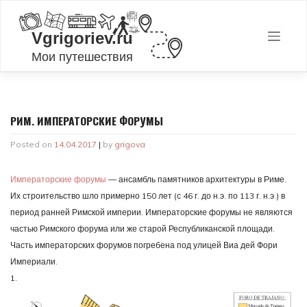
Skip
to
content
РИМ. ИМПЕРАТОРСКИЕ ФОРУМЫ
Posted on
14.04.2017
|
by
grigova
Императорские форумы
— ансамбль памятников архитектуры в Риме.
Их строительство шло примерно 150 лет (с 46 г. до н.э. по 113 г. н.э.) в
период ранней Римской империи. Императорские форумы не являются
частью Римского форума или же старой Республиканской площади.
Часть императорских форумов погребена под улицей Виа дей Фори
Империали.
1.