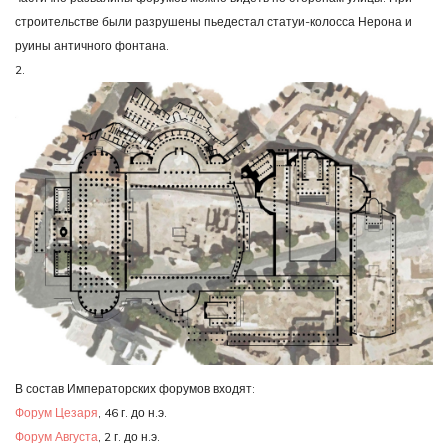
строительстве были разрушены пьедестал статуи-колосса Нерона и
руины античного фонтана.
2.
В состав Императорских форумов входят:
Форум Цезаря
, 46 г. до н.э.
Форум Августа
, 2 г. до н.э.