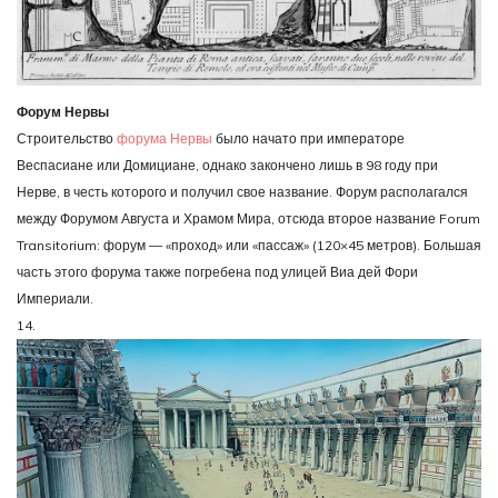
Форум Нервы
Строительство
форума Нервы
было начато при императоре
Веспасиане или Домициане, однако закончено лишь в 98 году при
Нерве, в честь которого и получил свое название. Форум располагался
между Форумом Августа и Храмом Мира, отсюда второе название Forum
Transitorium: форум — «проход» или «пассаж» (120×45 метров). Большая
часть этого форума также погребена под улицей Виа дей Фори
Империали.
14.