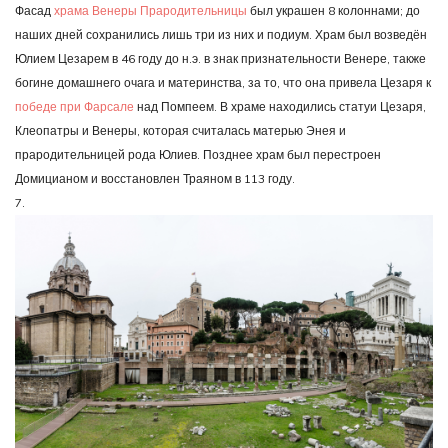
Фасад
храма Венеры Прародительницы
был украшен 8 колоннами; до
наших дней сохранились лишь три из них и подиум. Храм был возведён
Юлием Цезарем в 46 году до н.э. в знак признательности Венере, также
богине домашнего очага и материнства, за то, что она привела Цезаря к
победе при Фарсале
над Помпеем. В храме находились статуи Цезаря,
Клеопатры и Венеры, которая считалась матерью Энея и
прародительницей рода Юлиев. Позднее храм был перестроен
Домицианом и восстановлен Траяном в 113 году.
7.