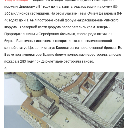
поручил Цицерону в 54 году до н.э. купить участок земли на сумму 60-
100 миллионов сестерциев. На этом участке Гаем Юлием Цезарем в 54-
46 годах до н.э. был построен новый форум как расширение Римского
Форума. В северной части форума располагались храм Венеры-
Прародительницы и Серебряная базилика, своего рода античная
биржа. В античных источниках говорится также о величественной
конной статуе Цезаря и статуе Клеопатры из позолоченной бронзы. Во
II веке при императоре Траяне форум полностью перестроили, а после
пожара в 283 году при Диоклетиане отстроили заново.
4.