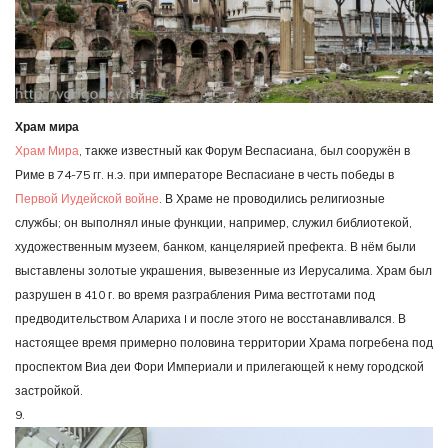
Храм мира
Храм Мира
, также известный как Форум Веспасиана, был сооружён в
Риме в 74-75 гг. н.э. при императоре Веспасиане в честь победы в
Первой Иудейской войне
. В Храме не проводились религиозные
службы; он выполнял иные функции, например, служил библиотекой,
художественным музеем, банком, канцелярией префекта. В нём были
выставлены золотые украшения, вывезенные из Иерусалима. Храм был
разрушен в 410 г. во время разграбления Рима вестготами под
предводительством Алариха I и после этого не восстанавливался. В
настоящее время примерно половина территории Храма погребена под
проспектом Виа деи Фори Империали и прилегающей к нему городской
застройкой.
9.