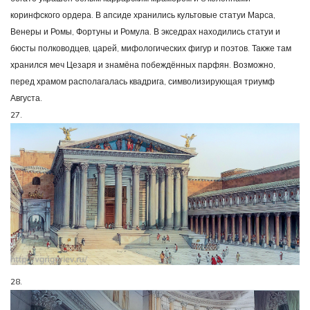
коринфского ордера. В апсиде хранились культовые статуи Марса,
Венеры и Ромы, Фортуны и Ромула. В экседрах находились статуи и
бюсты полководцев, царей, мифологических фигур и поэтов. Также там
хранился меч Цезаря и знамёна побеждённых парфян. Возможно,
перед храмом располагалась квадрига, символизирующая триумф
Августа.
27.
28.