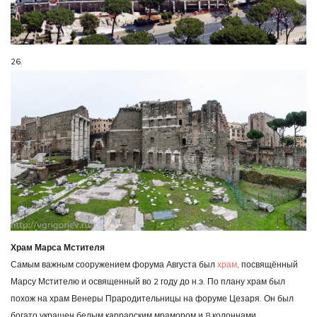
26.
Храм Марса Мстителя
Самым важным сооружением форума Августа был
храм
, посвящённый
Марсу Мстителю и освященный во 2 году до н.э. По плану храм был
похож на храм Венеры Прародительницы на форуме Цезаря. Он был
богато украшен белым каррарским мрамором и 8 колоннами