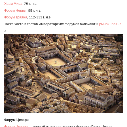
Храм Мира
, 75 г. н.э.
Форум Нервы
, 98 г. н.э.
Форум Траяна
, 112-113 г. н.э.
Также часто в состав Императорских форумов включают и
рынок Траяна
.
3.
Форум Цезаря
Форум Цезаря
— первый из императорских форумов Рима. Цезарь