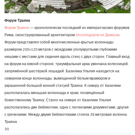
Форум Траяна
Форум Траяна
— хронологически последний из императорских форумов
Рима, сконструированный архитектором
Аполлодором из Дамаска
.
Форум представлял собой многочисленные крытые колоннады
размером 200×120 метров с экседрами (полукруглыми глубокими
нишами с местами для сидения вдоль стен) с двух сторон. Главный вход
на форум на южной стороне, триумфальная арка увенчана колесницей,
запряжённой шестёркой лошадей. Базилика Ульпия находится на
северном конце колоннады, вымощенной белым мрамором и
украшенной большой конной статуей Траяна. К северу от базилики
располагалась меньшая колоннада и храм, посвящённый
божественному Траяну. Строго на севере от базилики Ульпия
располагались две библиотеки, одна с латинскими документами, другая
с греческими. Между двумя библиотеками стояла 38 метровая колонна
Траяна.
30.