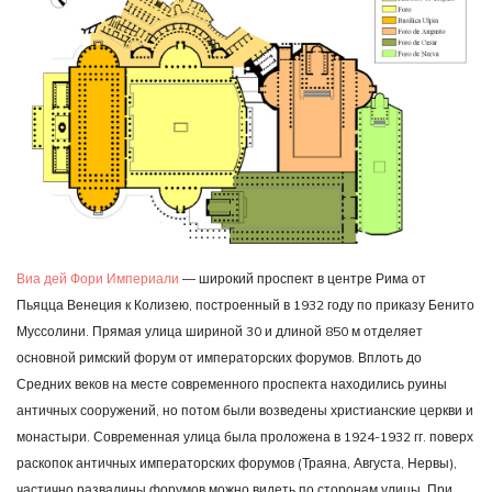
Виа дей Фори Империали
— широкий проспект в центре Рима от
Пьяцца Венеция к Колизею, построенный в 1932 году по приказу Бенито
Муссолини. Прямая улица шириной 30 и длиной 850 м отделяет
основной римский форум от императорских форумов. Вплоть до
Средних веков на месте современного проспекта находились руины
античных сооружений, но потом были возведены христианские церкви и
монастыри. Современная улица была проложена в 1924-1932 гг. поверх
раскопок античных императорских форумов (Траяна, Августа, Нервы),
частично развалины форумов можно видеть по сторонам улицы. При