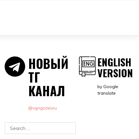
НОВЫЙ
ENGLISH
VERSION
ТГ
КАНАЛ
by Google
translate
@vgrigorievru