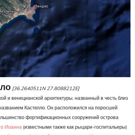
лло
[36.2640511N 27.8088212E]
ой и венецианской архитектуры, названный в честь близ
 названием Кастелло. Он расположился на поросшей
 большинство фортификационных сооружений острова
го Иоанна
(известными также как рыцари-госпитальеры)