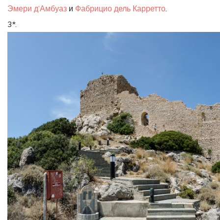
Эмери д’Амбуаз
и
Фабрицио дель Карретто
.
3*.