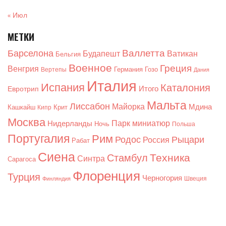
« Июл
МЕТКИ
Валлетта
Барселона
Будапешт
Ватикан
Бельгия
Военное
Греция
Венгрия
Германия
Гозо
Вертепы
Дания
Италия
Испания
Каталония
Итого
Евротрип
Мальта
Лиссабон
Майорка
Мдина
Кашкайш
Крит
Кипр
Москва
Парк миниатюр
Нидерланды
Ночь
Польша
Португалия
Рим
Родос
Рыцари
Россия
Рабат
Сиена
Техника
Стамбул
Синтра
Сарагоса
Флоренция
Турция
Черногория
Швеция
Финляндия