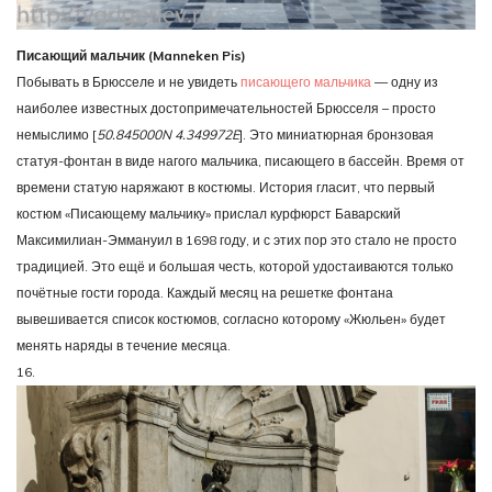
Писающий мальчик (Manneken Pis)
Побывать в Брюсселе и не увидеть
писающего мальчика
— одну из
наиболее известных достопримечательностей Брюсселя – просто
немыслимо [
50.845000N 4.349972E
]. Это миниатюрная бронзовая
статуя-фонтан в виде нагого мальчика, писающего в бассейн. Время от
времени статую наряжают в костюмы. История гласит, что первый
костюм «Писающему мальчику» прислал курфюрст Баварский
Максимилиан-Эммануил в 1698 году, и с этих пор это стало не просто
традицией. Это ещё и большая честь, которой удостаиваются только
почётные гости города. Каждый месяц на решетке фонтана
вывешивается список костюмов, согласно которому «Жюльен» будет
менять наряды в течение месяца.
16.