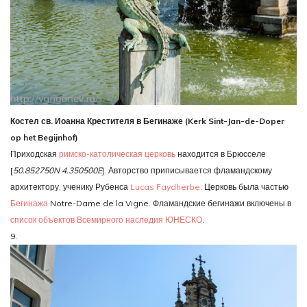
Костел св. Иоанна Крестителя в Бегинаже (Kerk Sint-Jan-de-Doper
op het Begijnhof)
Приходская
римско-католическая церковь
находится в Брюсселе
[
50.852750N 4.350500E
]. Авторство приписывается фламандскому
архитектору, ученику Рубенса
Lucas Faydherbe
. Церковь была частью
Бегинажа
Notre-Dame de la Vigne. Фламандские бегинажи включены в
список объектов Всемирного наследия ЮНЕСКО
.
9.