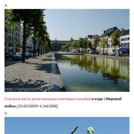
4.
Статуя в честь роли военных почтовых голубей
в ходе I Мировой
войны
[
50.853889N 4.346389E
]
5.