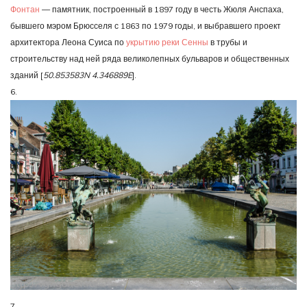
Фонтан
— памятник, построенный в 1897 году в честь Жюля Анспаха,
бывшего мэром Брюсселя с 1863 по 1979 годы, и выбравшего проект
архитектора Леона Суиса по
укрытию реки Сенны
в трубы и
строительству над ней ряда великолепных бульваров и общественных
зданий [
50.853583N 4.346889E
].
6.
7.