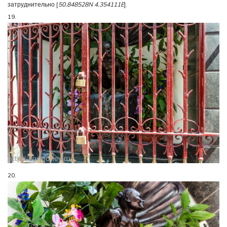
затруднительно [
50.848528N 4.354111E
].
19.
20.