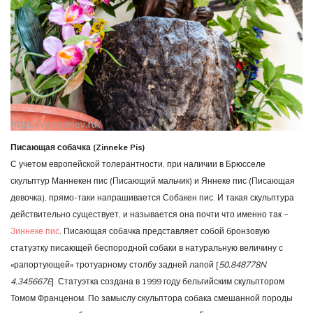
Писающая собачка (Zinneke Pis)
С учетом европейской толерантности, при наличии в Брюсселе
скульптур Маннекен пис (Писающий мальчик) и Яннеке пис (Писающая
девочка), прямо-таки напрашивается Собакен пис. И такая скульптура
действительно существует, и называется она почти что именно так –
Зиннеке пис
. Писающая собачка представляет собой бронзовую
статуэтку писающей беспородной собаки в натуральную величину с
«рапортующей» тротуарному столбу задней лапой [
50.848778N
4.345667E
]. Статуэтка создана в 1999 году бельгийским скульптором
Томом Франценом. По замыслу скульптора собака смешанной породы