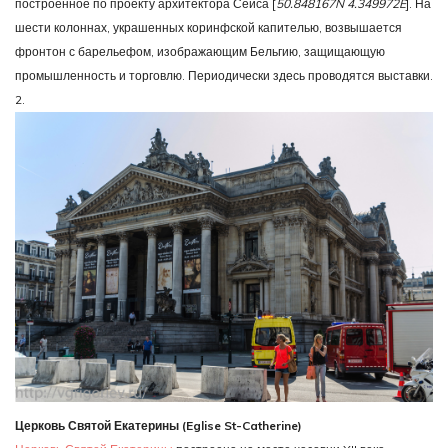
построенное по проекту архитектора Сейса [
50.848167N 4.349972E
]. На
шести колоннах, украшенных коринфской капителью, возвышается
фронтон с барельефом, изображающим Бельгию, защищающую
промышленность и торговлю. Периодически здесь проводятся выставки.
2.
Церковь Святой Екатерины (Eglise St-Catherine)