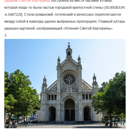
Церковь Святой Екатерины
построена на месте часовни XII века,
которая когда-то была частью городской крепостной стены [
50.850833N
4.348722E
]. Стили романский, готический и ренессанс переплетаются
между собой в навсегда удачно выбранных пропорциях. Главный алтарь
украшен картиной, изображающей «Успение Святой Екатерины».
3.