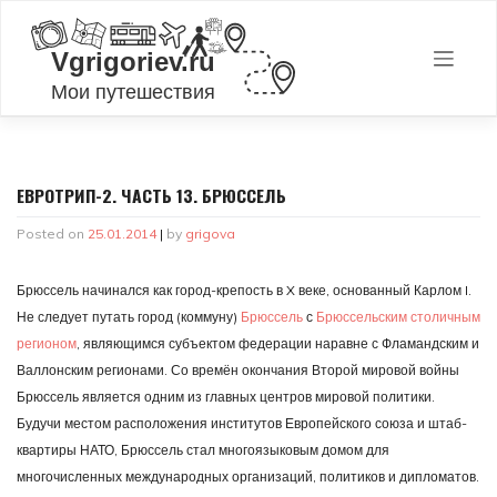
Skip
to
content
ЕВРОТРИП-2. ЧАСТЬ 13. БРЮССЕЛЬ
Posted on
25.01.2014
|
by
grigova
Брюссель начинался как город-крепость в X веке, основанный Карлом I.
Не следует путать город (коммуну)
Брюссель
с
Брюссельским столичным
регионом
, являющимся субъектом федерации наравне с Фламандским и
Валлонским регионами. Со времён окончания Второй мировой войны
Брюссель является одним из главных центров мировой политики.
Будучи местом расположения институтов Европейского союза и штаб-
квартиры НАТО, Брюссель стал многоязыковым домом для
многочисленных международных организаций, политиков и дипломатов.