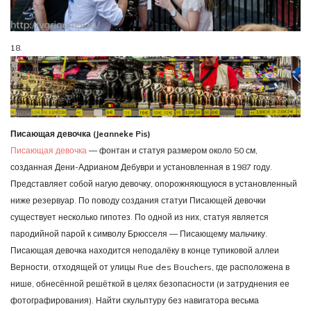
18.
Писающая девочка (Jeanneke Pis)
Писающая девочка
— фонтан и статуя размером около 50 см,
созданная Дени-Адрианом Дебуври и установленная в 1987 году.
Представляет собой нагую девочку, опорожняющуюся в установленный
ниже резервуар. По поводу создания статуи Писающей девочки
существует несколько гипотез. По одной из них, статуя является
пародийной парой к символу Брюсселя — Писающему мальчику.
Писающая девочка находится неподалёку в конце тупиковой аллеи
Верности, отходящей от улицы Rue des Bouchers, где расположена в
нише, обнесённой решёткой в целях безопасности (и затруднения ее
фотографирования). Найти скульптуру без навигатора весьма