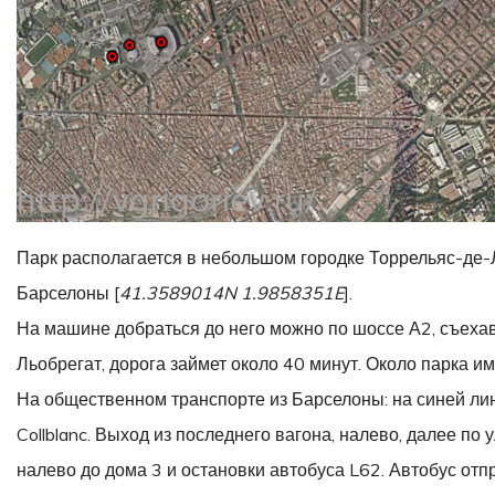
Парк располагается в небольшом городке Торрельяс-де-Льо
Барселоны [
41.3589014N 1.9858351E
].
На машине добраться до него можно по шоссе А2, съехав
Льобрегат, дорога займет около 40 минут. Около парка и
На общественном транспорте из Барселоны: на синей лини
Collblanc. Выход из последнего вагона, налево, далее по 
налево до дома 3 и остановки автобуса L62. Автобус отп