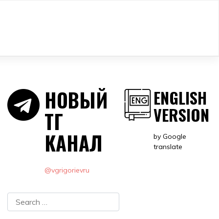
НОВЫЙ
ENGLISH
VERSION
ТГ
КАНАЛ
by Google
translate
@vgrigorievru