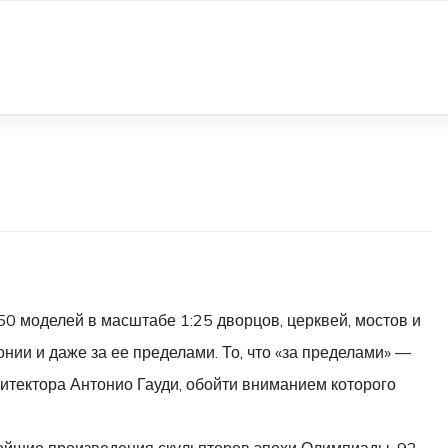
0 моделей в масштабе 1:25 дворцов, церквей, мостов и
нии и даже за ее пределами. То, что «за пределами» —
рхитектора Антонио Гауди, обойти вниманием которого
новейшие произведения скульпторов эпохи Олимпиады-92