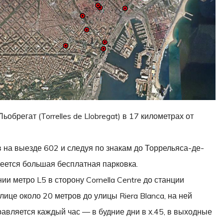
брегат (Torrelles de Llobregat) в 17 километрах от
 на выезде 602 и следуя по знакам до Торрельяса-де-
меется большая бесплатная парковка.
и метро L5 в сторону Cornella Centre до станции
улице около 20 метров до улицы Riera Blanca, на ней
равляется каждый час — в будние дни в х.45, в выходные