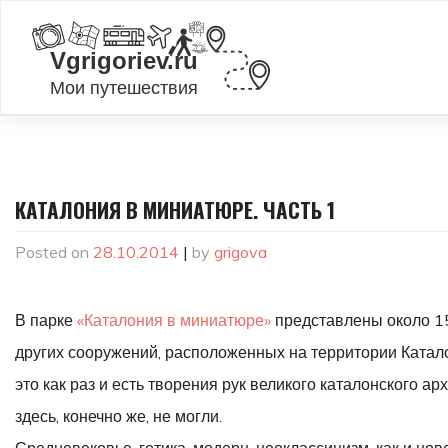
Skip
to
content
КАТАЛОНИЯ В МИНИАТЮРЕ. ЧАСТЬ 1
Posted on
28.10.2014
|
by
grigova
В парке
«Каталония в миниатюре»
представлены около 15
других сооружений, расположенных на территории Катало
это как раз и есть творения рук великого каталонского а
здесь, конечно же, не могли.
Средневековье, готика, модерн, неоклассицизм, как и 