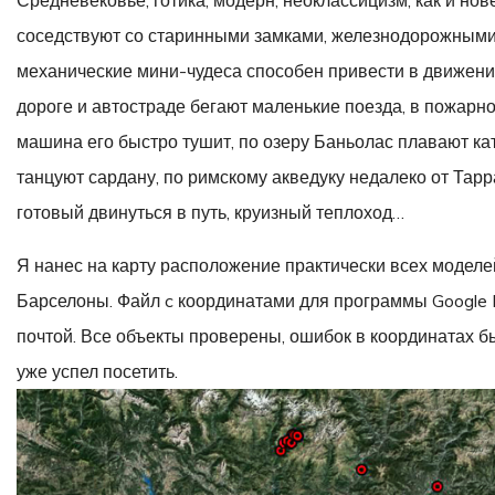
соседствуют со старинными замками, железнодорожными 
механические мини-чудеса способен привести в движени
дороге и автостраде бегают маленькие поезда, в пожарн
машина его быстро тушит, по озеру Баньолас плавают к
танцуют сардану, по римскому акведуку недалеко от Тарр
готовый двинуться в путь, круизный теплоход…
Я нанес на карту расположение практически всех моделе
Барселоны. Файл c координатами для программы Google E
почтой. Все объекты проверены, ошибок в координатах б
уже успел посетить.