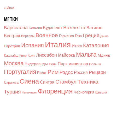
« Июл
МЕТКИ
Валлетта
Барселона
Будапешт
Ватикан
Бельгия
Военное
Греция
Венгрия
Германия
Гозо
Вертепы
Дания
Италия
Испания
Каталония
Итого
Евротрип
Мальта
Лиссабон
Майорка
Мдина
Кашкайш
Крит
Кипр
Москва
Парк миниатюр
Нидерланды
Ночь
Польша
Португалия
Рим
Родос
Рыцари
Россия
Рабат
Сиена
Техника
Стамбул
Синтра
Сарагоса
Флоренция
Турция
Черногория
Швеция
Финляндия