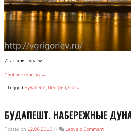
Итак, приступаем.
Continue reading
→
|
Tagged
Будапешт
,
Венгрия
,
Ночь
БУДАПЕШТ. НАБЕРЕЖНЫЕ ДУН
on
Posted on
12.06.2016
|
|
Leave a Comment