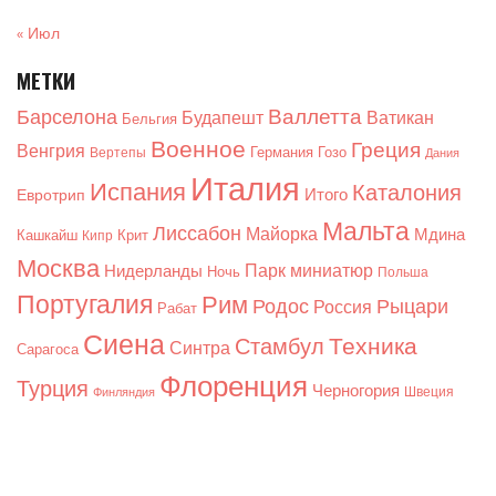
« Июл
МЕТКИ
Валлетта
Барселона
Будапешт
Ватикан
Бельгия
Военное
Греция
Венгрия
Германия
Гозо
Вертепы
Дания
Италия
Испания
Каталония
Итого
Евротрип
Мальта
Лиссабон
Майорка
Мдина
Кашкайш
Крит
Кипр
Москва
Парк миниатюр
Нидерланды
Ночь
Польша
Португалия
Рим
Родос
Рыцари
Россия
Рабат
Сиена
Техника
Стамбул
Синтра
Сарагоса
Флоренция
Турция
Черногория
Швеция
Финляндия