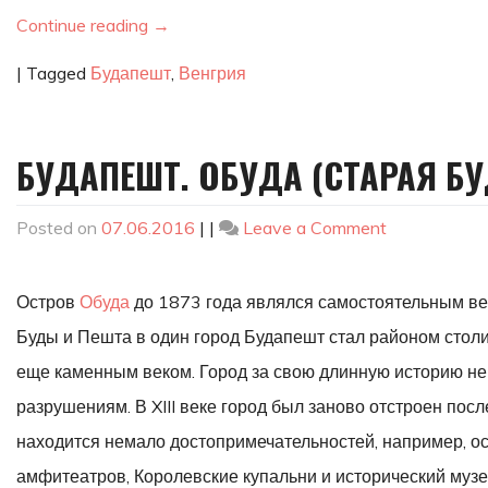
Continue reading
→
|
Tagged
Будапешт
,
Венгрия
БУДАПЕШТ. ОБУДА (СТАРАЯ БУ
on
Posted on
07.06.2016
|
|
Leave a Comment
Будапешт.
Обуда
Остров
Обуда
до 1873 года являлся самостоятельным вен
(Старая
Буда)
Буды и Пешта в один город Будапешт стал районом стол
еще каменным веком. Город за свою длинную историю не
разрушениям. В XIII веке город был заново отстроен по
находится немало достопримечательностей, например, ост
амфитеатров, Королевские купальни и исторический муз