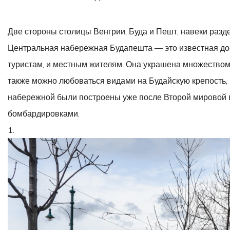
Будапешт.
Набережны
Две стороны столицы Венгрии, Буда и Пешт, навеки раз
Дуная
Центральная набережная Будапешта — это известная дос
туристам, и местным жителям. Она украшена множеством
также можно любоваться видами на Будайскую крепость, 
набережной были построены уже после Второй мировой в
бомбардировками.
1.