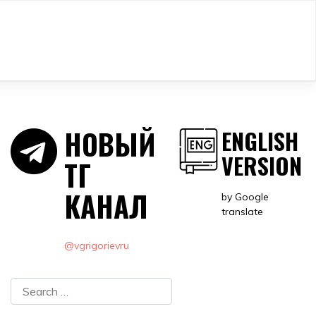
НОВЫЙ
ENGLISH
VERSION
ТГ
КАНАЛ
by Google
translate
@vgrigorievru