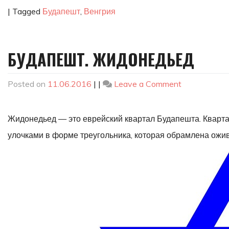
|
Tagged
Будапешт
,
Венгрия
БУДАПЕШТ. ЖИДОНЕДЬЕД
on
Posted on
11.06.2016
|
|
Leave a Comment
Будапешт.
Жидонедье
Жидонедьед — это еврейский квартал Будапешта. Кварт
улочками в форме треугольника, которая обрамлена ож