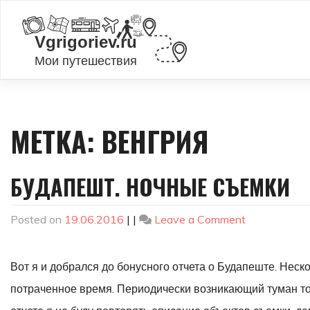
Skip
to
content
МЕТКА:
ВЕНГРИЯ
БУДАПЕШТ. НОЧНЫЕ СЪЕМКИ
on
Posted on
19.06.2016
|
|
Leave a Comment
Будапешт.
Ночные
Вот я и добрался до бонусного отчета о Будапеште. Неск
съемки
потраченное время. Периодически возникающий туман то